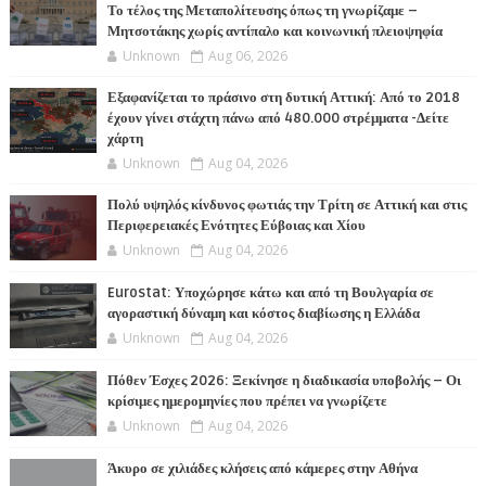
Το τέλος της Μεταπολίτευσης όπως τη γνωρίζαμε –
Μητσοτάκης χωρίς αντίπαλο και κοινωνική πλειοψηφία
Unknown
Aug 06, 2026
Εξαφανίζεται το πράσινο στη δυτική Αττική: Από το 2018
έχουν γίνει στάχτη πάνω από 480.000 στρέμματα -Δείτε
χάρτη
Unknown
Aug 04, 2026
Πολύ υψηλός κίνδυνος φωτιάς την Τρίτη σε Αττική και στις
Περιφερειακές Ενότητες Εύβοιας και Χίου
Unknown
Aug 04, 2026
Eurostat: Υποχώρησε κάτω και από τη Βουλγαρία σε
αγοραστική δύναμη και κόστος διαβίωσης η Ελλάδα
Unknown
Aug 04, 2026
Πόθεν Έσχες 2026: Ξεκίνησε η διαδικασία υποβολής – Οι
κρίσιμες ημερομηνίες που πρέπει να γνωρίζετε
Unknown
Aug 04, 2026
Άκυρο σε χιλιάδες κλήσεις από κάμερες στην Αθήνα