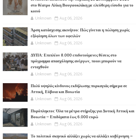
στο θέατρο Αλίκη Βουγιουκλάκη με ελεύθερη είσοδο για το
κοινό
Unknown
Aug 06, 2026
Άρση κατάσχεσης ακινήτου: Πώς γίνεται η πώληση χωρίς
εξόφληση όλων των οφειλών
Unknown
Aug 06, 2026
ΔΥΠΑ: Επιπλέον 8.000 επιδοτούμενες θέσεις στο
πρόγραμμα απασχόλησης ανέργων, ποιοι μπορούν να
ενταχθούν
Unknown
Aug 06, 2026
Πολύ υψηλός κίνδυνος εκδήλωσης πυρκαγιάς σήμερα σε
Αττική, Εύβοια και Βοιωτία
Unknown
Aug 06, 2026
Πυρόπληκτοι: Όλα τα μέτρα στήριξης για Δυτική Αττική και
Βοιωτία – Επιδόματα έως 6.000 ευρώ
Unknown
Aug 06, 2026
Το πολιτικό σκηνικό αλλάζει χωρίς να αλλάζει κυβέρνηση –