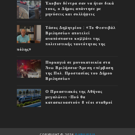
Έκοβαν δέντρα σαν να ήταν δικά
τους, ο Δήμος απάντησε με
μηνύσεις και συλλήψεις
Τάσος Δηµητρίου : «Το Φεστιβάλ
Βριλησσίων αποτελεί
αναπόσπαστο κοµµάτι της
πολιτιστικής ταυτότητας της
πόλης»
Πυρκαγιά σε μονοκατοικία στα
Άνω Βριλήσσια-Άμεση επέμβαση
της Πολ. Προστασίας του Δήμου
Βριλησσίων
Ο Προαστιακός της Αθήνας
μεγαλώνει -Πού θα
κατασκευαστούν 8 νέοι σταθμοί
COPYRIGHT ©
2026
E-VRILISSIA