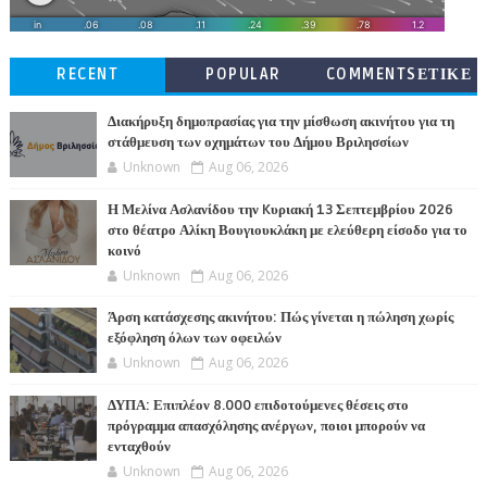
RECENT
POPULAR
COMMENTSΕΤΙΚΕ
ΤΕΣ
Διακήρυξη δημοπρασίας για την μίσθωση ακινήτου για τη
στάθμευση των οχημάτων του Δήμου Βριλησσίων
Unknown
Aug 06, 2026
Η Μελίνα Ασλανίδου την Kυριακή 13 Σεπτεμβρίου 2026
στο θέατρο Αλίκη Βουγιουκλάκη με ελεύθερη είσοδο για το
κοινό
Unknown
Aug 06, 2026
Άρση κατάσχεσης ακινήτου: Πώς γίνεται η πώληση χωρίς
εξόφληση όλων των οφειλών
Unknown
Aug 06, 2026
ΔΥΠΑ: Επιπλέον 8.000 επιδοτούμενες θέσεις στο
πρόγραμμα απασχόλησης ανέργων, ποιοι μπορούν να
ενταχθούν
Unknown
Aug 06, 2026