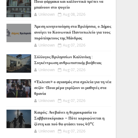
Ποια φάρμακα και καλλυντικά πρέπει να
μπαίνουν στο ψυγείο
Unknown
Aug 08, 2026
Άμεση κινητοποίηση στα Βριλήσσια, ο Δήμος
ανοίγει το Κοινωνικό Παντοπωλείο για τους
πυρόπληκτους της Μάνδρας
Unknown
Aug 07, 2026
Σύλλογος Βριλησσίων Καλλινίκη :
Συγκέντρωση ανθρωπιστικής βοήθειας
Unknown
Aug 07, 2026
«Έκλεισε» ο αγιασμός στα σχολεία για τη νέα
σεζόν -Ποια μέρα γυρίζουν οι μαθητές στα
θρανία
Unknown
Aug 07, 2026
Καιρός: Ανεβαίνει η θερμοκρασία το
Σαββατοκύριακο – Πότε κορυφώνεται η
ζέστη και πού θα φτάσει τους 40°C
Unknown
Aug 07, 2026