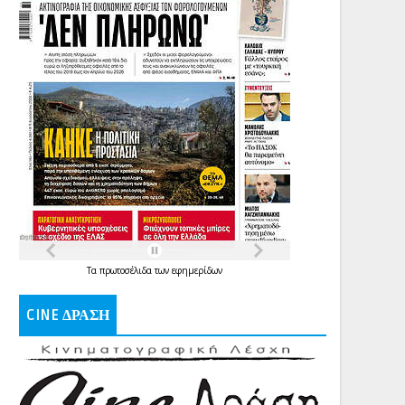
Τα
πρωτοσέλιδα
των
εφημερίδων
CINE ΔΡΑΣΗ