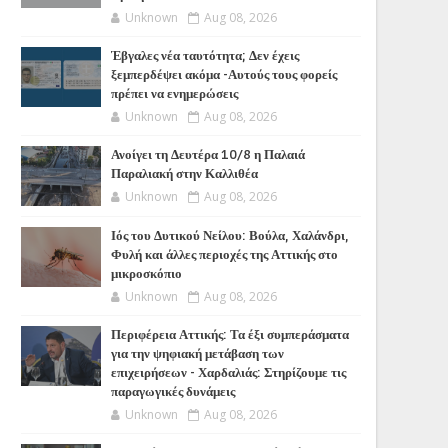
Unknown
Aug 08, 2026
Έβγαλες νέα ταυτότητα; Δεν έχεις
ξεμπερδέψει ακόμα -Αυτούς τους φορείς
πρέπει να ενημερώσεις
Unknown
Aug 08, 2026
Ανοίγει τη Δευτέρα 10/8 η Παλαιά
Παραλιακή στην Καλλιθέα
Unknown
Aug 08, 2026
Ιός του Δυτικού Νείλου: Βούλα, Χαλάνδρι,
Φυλή και άλλες περιοχές της Αττικής στο
μικροσκόπιο
Unknown
Aug 08, 2026
Περιφέρεια Αττικής: Τα έξι συμπεράσματα
για την ψηφιακή μετάβαση των
επιχειρήσεων - Χαρδαλιάς: Στηρίζουμε τις
παραγωγικές δυνάμεις
Unknown
Aug 08, 2026