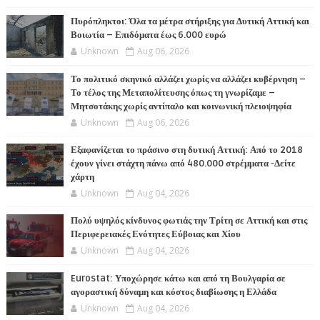
Πυρόπληκτοι: Όλα τα μέτρα στήριξης για Δυτική Αττική και
Βοιωτία – Επιδόματα έως 6.000 ευρώ
Unknown
Aug 06, 2026
Το πολιτικό σκηνικό αλλάζει χωρίς να αλλάζει κυβέρνηση –
Το τέλος της Μεταπολίτευσης όπως τη γνωρίζαμε –
Μητσοτάκης χωρίς αντίπαλο και κοινωνική πλειοψηφία
Unknown
Aug 06, 2026
Εξαφανίζεται το πράσινο στη δυτική Αττική: Από το 2018
έχουν γίνει στάχτη πάνω από 480.000 στρέμματα -Δείτε
χάρτη
Unknown
Aug 04, 2026
Πολύ υψηλός κίνδυνος φωτιάς την Τρίτη σε Αττική και στις
Περιφερειακές Ενότητες Εύβοιας και Χίου
Unknown
Aug 04, 2026
Eurostat: Υποχώρησε κάτω και από τη Βουλγαρία σε
αγοραστική δύναμη και κόστος διαβίωσης η Ελλάδα
Unknown
Aug 04, 2026