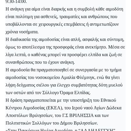
9:30-14:00.
Η ανάγκη για αίμα είναι διαρκής και η συμβολή κάθε αιμοδότη
είναι πολύτιμη για ασθενείς, τραυματίες και ανθρώπους που
υποβάλλονται σε χειρουργικές επεμβάσεις ή αντιμετωπίζουν
χρόνια νοσήματα.
Η διαδικασία της αιμοδοσίας είναι απλή, ασφαλής και σύντομη,
όμως το αποτέλεσμα της προσφοράς είναι ανεκτίμητο. Μέσα σε
λίγα λεπτά, ο καθένας μπορεί να προσφέρει ελπίδα και ζωή σε
συνανθρώπους που το έχουν ανάγκη.
Η αιμοδοσία θα πραγματοποιηθεί σε συνεργασία με το τμήμα
αιμοδοσίας του νοσοκομείου Αμαλία Φλέμινγκ, ενώ θα γίνει
λήψη δείγματος σιέλου για έλεγχο συμβατότητας δότη μυελού
των οστών από τον Σύλλογο Όραμα Ελπίδας.
Η δράση πραγματοποιείται με την υποστήριξη του Εθνικού
Κέντρου Αιμοδοσίας (ΕΚΕΑ), του Ιερού ναού Αγίων Δώδεκα
Αποστόλων Βριλησσίων, του Γ.Σ ΒΡΙΛΗΣΣΙΑ και των
Πολιτιστικών Συλλόγων του Δήμου Βριλησσίων.
«Στην Παγκόσμια Ημέρα Αιμοδότη, η “ΑΛΛΗΛΕΓΓΥΗ”