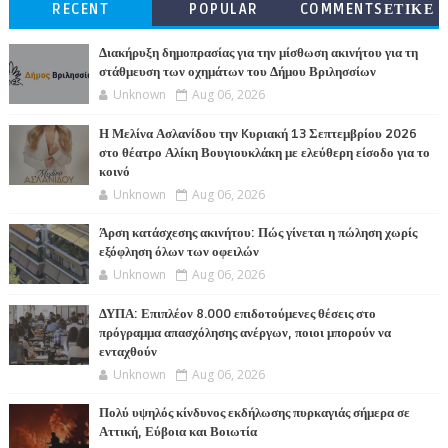
RECENT
POPULAR
COMMENTSΕΤΙΚΕ
ΤΕΣ
Διακήρυξη δημοπρασίας για την μίσθωση ακινήτου για τη
στάθμευση των οχημάτων του Δήμου Βριλησσίων
Unknown
Aug 06, 2026
Η Μελίνα Ασλανίδου την Kυριακή 13 Σεπτεμβρίου 2026
στο θέατρο Αλίκη Βουγιουκλάκη με ελεύθερη είσοδο για το
κοινό
Unknown
Aug 06, 2026
Άρση κατάσχεσης ακινήτου: Πώς γίνεται η πώληση χωρίς
εξόφληση όλων των οφειλών
Unknown
Aug 06, 2026
ΔΥΠΑ: Επιπλέον 8.000 επιδοτούμενες θέσεις στο
πρόγραμμα απασχόλησης ανέργων, ποιοι μπορούν να
ενταχθούν
Unknown
Aug 06, 2026
Πολύ υψηλός κίνδυνος εκδήλωσης πυρκαγιάς σήμερα σε
Αττική, Εύβοια και Βοιωτία