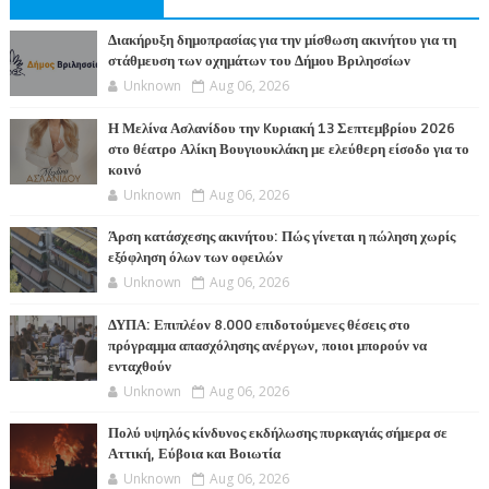
Διακήρυξη δημοπρασίας για την μίσθωση ακινήτου για τη
στάθμευση των οχημάτων του Δήμου Βριλησσίων
Unknown
Aug 06, 2026
Η Μελίνα Ασλανίδου την Kυριακή 13 Σεπτεμβρίου 2026
στο θέατρο Αλίκη Βουγιουκλάκη με ελεύθερη είσοδο για το
κοινό
Unknown
Aug 06, 2026
Άρση κατάσχεσης ακινήτου: Πώς γίνεται η πώληση χωρίς
εξόφληση όλων των οφειλών
Unknown
Aug 06, 2026
ΔΥΠΑ: Επιπλέον 8.000 επιδοτούμενες θέσεις στο
πρόγραμμα απασχόλησης ανέργων, ποιοι μπορούν να
ενταχθούν
Unknown
Aug 06, 2026
Πολύ υψηλός κίνδυνος εκδήλωσης πυρκαγιάς σήμερα σε
Αττική, Εύβοια και Βοιωτία
Unknown
Aug 06, 2026