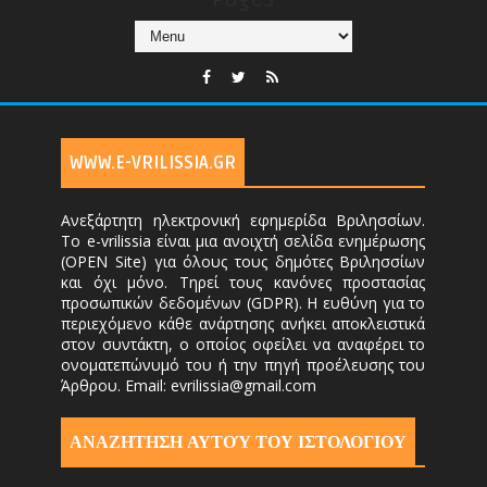
WWW.E-VRILISSIA.GR
Ανεξάρτητη ηλεκτρονική εφημερίδα Βριλησσίων.
Το e-vrilissia είναι μια ανοιχτή σελίδα ενημέρωσης
(OPEN Site) για όλους τους δημότες Βριλησσίων
και όχι μόνο. Τηρεί τους κανόνες προστασίας
προσωπικών δεδομένων (GDPR). Η ευθύνη για το
περιεχόμενο κάθε ανάρτησης ανήκει αποκλειστικά
στον συντάκτη, ο οποίος οφείλει να αναφέρει το
ονοματεπώνυμό του ή την πηγή προέλευσης του
Άρθρου. Email: evrilissia@gmail.com
ΑΝΑΖΗΤΗΣΗ ΑΥΤΟΎ ΤΟΥ ΙΣΤΟΛΟΓΙΟΥ