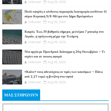
Unknown
Aug 09, 2026
Πολύ υψηλός ο κίνδυνος πυρκαγιάς (κατηγορία κινδύνου 4)
αύριο Κυριακή 9/8-Μέτρα στο Δήμο Βριλησσίων
Unknown
Aug 09, 2026
Καιρός: Έως 39 βαθμούς σήμερα, μελτέμια 7 μποφόρ στο
Αιγαίο, η πρόγνωση μέχρι την Τετάρτη
Unknown
Aug 09, 2026
Νέα αργία με Προεδρικό Διάταγμα η 26η Οκτωβρίου – Τι
ισχύει και σε ποιους αφορά
Unknown
Aug 09, 2026
«Καίνε» τους αδειούχους οι τιμές των καυσίμων – Πάνω
από 2,27 ευρώ η βενζίνη στα νησιά
Unknown
Aug 09, 2026
ΜΑΣ ΣΤΗΡΙΖΟΥΝ