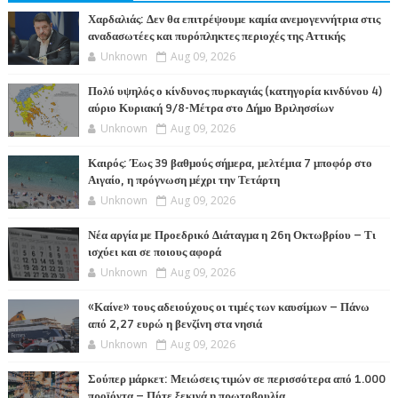
Χαρδαλιάς: Δεν θα επιτρέψουμε καμία ανεμογεννήτρια στις
αναδασωτέες και πυρόπληκτες περιοχές της Αττικής
Unknown
Aug 09, 2026
Πολύ υψηλός ο κίνδυνος πυρκαγιάς (κατηγορία κινδύνου 4)
αύριο Κυριακή 9/8-Μέτρα στο Δήμο Βριλησσίων
Unknown
Aug 09, 2026
Καιρός: Έως 39 βαθμούς σήμερα, μελτέμια 7 μποφόρ στο
Αιγαίο, η πρόγνωση μέχρι την Τετάρτη
Unknown
Aug 09, 2026
Νέα αργία με Προεδρικό Διάταγμα η 26η Οκτωβρίου – Τι
ισχύει και σε ποιους αφορά
Unknown
Aug 09, 2026
«Καίνε» τους αδειούχους οι τιμές των καυσίμων – Πάνω
από 2,27 ευρώ η βενζίνη στα νησιά
Unknown
Aug 09, 2026
Σούπερ μάρκετ: Μειώσεις τιμών σε περισσότερα από 1.000
προϊόντα – Πότε ξεκινά η πρωτοβουλία