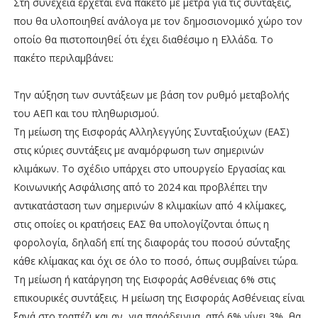
Στη συνέχεια έρχεται ένα πακέτο με μέτρα για τις συντάξεις,
που θα υλοποιηθεί ανάλογα με τον δημοσιονομικό χώρο τον
οποίο θα πιστοποιηθεί ότι έχει διαθέσιμο η Ελλάδα. Το
πακέτο περιλαμβάνει:
Την αύξηση των συντάξεων με βάση τον ρυθμό μεταβολής
του ΑΕΠ και του πληθωρισμού.
Τη μείωση της Εισφοράς Αλληλεγγύης Συνταξιούχων (ΕΑΣ)
στις κύριες συντάξεις με αναμόρφωση των σημερινών
κλιμάκων. Το σχέδιο υπάρχει στο υπουργείο Εργασίας και
Κοινωνικής Ασφάλισης από το 2024 και προβλέπει την
αντικατάσταση των σημερινών 8 κλιμακίων από 4 κλίμακες,
στις οποίες οι κρατήσεις ΕΑΣ θα υπολογίζονται όπως η
φορολογία, δηλαδή επί της διαφοράς του ποσού σύνταξης
κάθε κλίμακας και όχι σε όλο το ποσό, όπως συμβαίνει τώρα.
Τη μείωση ή κατάργηση της Εισφοράς Ασθένειας 6% στις
επικουρικές συντάξεις. Η μείωση της Εισφοράς Ασθένειας είναι
ξανά στο τραπέζι και αν, για παράδειγμα, από 6% γίνει 3%, θα