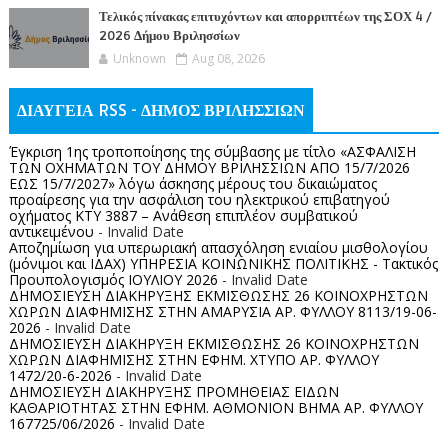
Τελικός πίνακας επιτυχόντων και απορριπτέων της ΣΟΧ 4 /
2026 Δήμου Βριλησσίων
Unknown
Aug 08, 2026
ΔΙΑΥΓΕΙΑ RSS - ΔΗΜΟΣ ΒΡΙΛΗΣΣΙΩΝ
Έγκριση 1ης τροποποίησης της σύμβασης με τίτλο «ΑΣΦΑΛΙΣΗ
ΤΩΝ ΟΧΗΜΑΤΩΝ ΤΟΥ ΔΗΜΟΥ ΒΡΙΛΗΣΣΙΩΝ ΑΠΟ 15/7/2026
ΕΩΣ 15/7/2027» λόγω άσκησης μέρους του δικαιώματος
προαίρεσης για την ασφάλιση του ηλεκτρικού επιβατηγού
οχήματος ΚΤΥ 3887 – Ανάθεση επιπλέον συμβατικού
αντικειμένου
- Invalid Date
Αποζημίωση για υπερωριακή απασχόληση ενιαίου μισθολογίου
(μόνιμοι και ΙΔΑΧ) ΥΠΗΡΕΣΙΑ ΚΟΙΝΩΝΙΚΗΣ ΠΟΛΙΤΙΚΗΣ - Τακτικός
Προυπολογισμός ΙΟΥΛΙΟΥ 2026
- Invalid Date
ΔΗΜΟΣΙΕΥΣΗ ΔΙΑΚΗΡΥΞΗΣ ΕΚΜΙΣΘΩΣΗΣ 26 ΚΟΙΝΟΧΡΗΣΤΩΝ
ΧΩΡΩΝ ΔΙΑΦΗΜΙΣΗΣ ΣΤΗΝ ΑΜΑΡΥΣΙΑ ΑΡ. ΦΥΛΛΟΥ 8113/19-06-
2026
- Invalid Date
ΔΗΜΟΣΙΕΥΣΗ ΔΙΑΚΗΡΥΞΗ ΕΚΜΙΣΘΩΣΗΣ 26 ΚΟΙΝΟΧΡΗΣΤΩΝ
ΧΩΡΩΝ ΔΙΑΦΗΜΙΣΗΣ ΣΤΗΝ ΕΦΗΜ. ΧΤΥΠΟ ΑΡ. ΦΥΛΛΟΥ
1472/20-6-2026
- Invalid Date
ΔΗΜΟΣΙΕΥΣΗ ΔΙΑΚΗΡΥΞΗΣ ΠΡΟΜΗΘΕΙΑΣ ΕΙΔΩΝ
ΚΑΘΑΡΙΟΤΗΤΑΣ ΣΤΗΝ ΕΦΗΜ. ΑΘΜΟΝΙΟΝ ΒΗΜΑ ΑΡ. ΦΥΛΛΟΥ
167725/06/2026
- Invalid Date