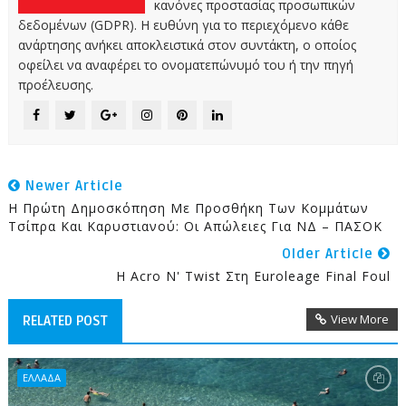
κανόνες προστασίας προσωπικών
δεδομένων (GDPR). Η ευθύνη για το περιεχόμενο κάθε
ανάρτησης ανήκει αποκλειστικά στον συντάκτη, ο οποίος
οφείλει να αναφέρει το ονοματεπώνυμό του ή την πηγή
προέλευσης.
Newer Article
Η Πρώτη Δημοσκόπηση Με Προσθήκη Των Κομμάτων
Τσίπρα Και Καρυστιανού: Οι Απώλειες Για ΝΔ – ΠΑΣΟΚ
Older Article
Η Acro N' Twist Στη Euroleage Final Foul
View More
RELATED POST
ΕΛΛΑΔΑ