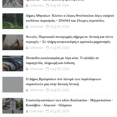
Unknown
Aug 09, 2026
Δήμος Αθηναίων: Κλείνει ο λόφος Φινόπουλου λόγω υψηλού
κινδύνου πυρκαγιάς – Drones και 24ωρες περιπολίες
Unknown
Aug 09, 2026
Φωτιές: Πορτοκαλί συναγερμός σήμερα σε Αττική και πέντε
περιοχές – Σε πλήρη κινητοποίηση ο κρατικός μηχανισμός
Unknown
Aug 09, 2026
Πινακίδες κυκλοφορίας με λίγα κλικ: Τι αλλάζει σε
παραγγελία, πληρωμή και έκδοση
Unknown
Aug 09, 2026
Ο Δήμος Βριλησσίων στο πλευρό των πυρόπληκτων
συμπολιτών μας στην Δυτική Αττική
Unknown
Aug 08, 2026
Επιστολή κατοίκων των οδών Καλλιανίου - Μητροπούλου -
Κισσάβου - Αλφειού - Ολύμπου
Unknown
Aug 08, 2026