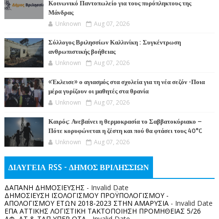
Κοινωνικό Παντοπωλείο για τους πυρόπληκτους της
Μάνδρας
Unknown
Aug 07, 2026
Σύλλογος Βριλησσίων Καλλινίκη : Συγκέντρωση
ανθρωπιστικής βοήθειας
Unknown
Aug 07, 2026
«Έκλεισε» ο αγιασμός στα σχολεία για τη νέα σεζόν -Ποια
μέρα γυρίζουν οι μαθητές στα θρανία
Unknown
Aug 07, 2026
Καιρός: Ανεβαίνει η θερμοκρασία το Σαββατοκύριακο –
Πότε κορυφώνεται η ζέστη και πού θα φτάσει τους 40°C
Unknown
Aug 07, 2026
ΔΙΑΥΓΕΙΑ RSS - ΔΗΜΟΣ ΒΡΙΛΗΣΣΙΩΝ
ΔΑΠΑΝΗ ΔΗΜΟΣΙΕΥΣΗΣ
- Invalid Date
ΔΗΜΟΣΙΕΥΣΗ ΙΣΟΛΟΓΙΣΜΟΥ ΠΡΟΫΠΟΛΟΓΙΣΜΟΥ -
ΑΠΟΛΟΓΙΣΜΟΥ ΕΤΩΝ 2018-2023 ΣΤΗΝ ΑΜΑΡΥΣΙΑ
- Invalid Date
ΕΠΑ ΑΤΤΙΚΗΣ ΛΟΓΙΣΤΙΚΗ ΤΑΚΤΟΠΟΙΗΣΗ ΠΡΟΜΗΘΕΙΑΣ 5/26
ΔΦ, ΔΤ & ΤΑΠ ΥΠΕΡ ΟΤΑ
- Invalid Date