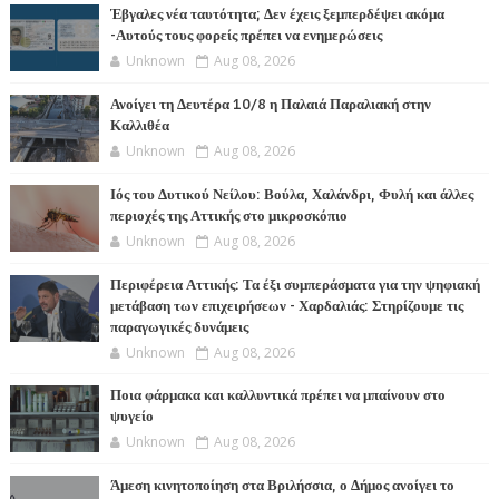
Έβγαλες νέα ταυτότητα; Δεν έχεις ξεμπερδέψει ακόμα
-Αυτούς τους φορείς πρέπει να ενημερώσεις
Unknown
Aug 08, 2026
Ανοίγει τη Δευτέρα 10/8 η Παλαιά Παραλιακή στην
Καλλιθέα
Unknown
Aug 08, 2026
Ιός του Δυτικού Νείλου: Βούλα, Χαλάνδρι, Φυλή και άλλες
περιοχές της Αττικής στο μικροσκόπιο
Unknown
Aug 08, 2026
Περιφέρεια Αττικής: Τα έξι συμπεράσματα για την ψηφιακή
μετάβαση των επιχειρήσεων - Χαρδαλιάς: Στηρίζουμε τις
παραγωγικές δυνάμεις
Unknown
Aug 08, 2026
Ποια φάρμακα και καλλυντικά πρέπει να μπαίνουν στο
ψυγείο
Unknown
Aug 08, 2026
Άμεση κινητοποίηση στα Βριλήσσια, ο Δήμος ανοίγει το