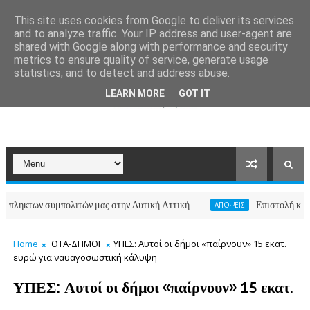
This site uses cookies from Google to deliver its services
and to analyze traffic. Your IP address and user-agent are
shared with Google along with performance and security
metrics to ensure quality of service, generate usage
statistics, and to detect and address abuse.
LEARN MORE
GOT IT
ν συμπολιτών μας στην Δυτική Αττική
Επιστολή κατοίκων τω
ΑΠΟΨΕΙΣ
Home
ΟΤΑ-ΔΗΜΟΙ
ΥΠΕΣ: Αυτοί οι δήμοι «παίρνουν» 15 εκατ.
ευρώ για ναυαγοσωστική κάλυψη
ΥΠΕΣ: Αυτοί οι δήμοι «παίρνουν» 15 εκατ.