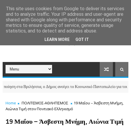
This site uses cookies from Google to deliver its services
and to analyze traffic. Your IP address and user-agent are
shared with Google along with performance and security
metrics to ensure quality of service, generate usage
statistics, and to detect and address abuse.
LEARN MORE
GOT IT
η στα Βριλήσσια, ο Δήμος ανοίγει το Κοινωνικό Παντοπωλείο για τους πυρόπ
Home
ΠΟΛΙΤΙΣΜΟΣ-ΑΘΛΗΤΙΣΜΟΣ
19 Μαΐου – Άσβεστη Μνήμη,
Αιώνια Τιμή στον Ποντιακό Ελληνισμό
19 Μαΐου – Άσβεστη Μνήμη, Αιώνια Τιμή