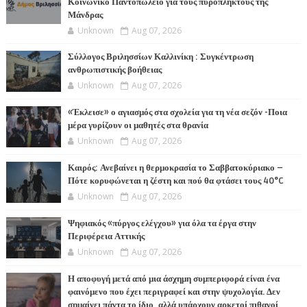
Κοινωνικό Παντοπωλείο για τους πυρόπληκτους της
Μάνδρας
Unknown
Aug 07, 2026
Σύλλογος Βριλησσίων Καλλινίκη : Συγκέντρωση
ανθρωπιστικής βοήθειας
Unknown
Aug 07, 2026
«Έκλεισε» ο αγιασμός στα σχολεία για τη νέα σεζόν -Ποια
μέρα γυρίζουν οι μαθητές στα θρανία
Unknown
Aug 07, 2026
Καιρός: Ανεβαίνει η θερμοκρασία το Σαββατοκύριακο –
Πότε κορυφώνεται η ζέστη και πού θα φτάσει τους 40°C
Unknown
Aug 07, 2026
Ψηφιακός «πύργος ελέγχου» για όλα τα έργα στην
Περιφέρεια Αττικής
Unknown
Aug 07, 2026
Η αποφυγή μετά από μια άσχημη συμπεριφορά είναι ένα
φαινόμενο που έχει περιγραφεί και στην ψυχολογία. Δεν
σημαίνει πάντα το ίδιο, αλλά υπάρχουν αρκετοί πιθανοί