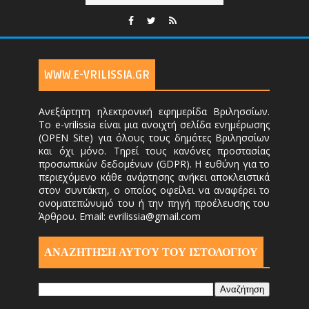
WWW.E-VRILISSIA.GR
Ανεξάρτητη ηλεκτρονική εφημερίδα Βριλησσίων.
Το e-vrilissia είναι μια ανοιχτή σελίδα ενημέρωσης
(OPEN Site) για όλους τους δημότες Βριλησσίων
και όχι μόνο. Τηρεί τους κανόνες προστασίας
προσωπικών δεδομένων (GDPR). Η ευθύνη για το
περιεχόμενο κάθε ανάρτησης ανήκει αποκλειστικά
στον συντάκτη, ο οποίος οφείλει να αναφέρει το
ονοματεπώνυμό του ή την πηγή προέλευσης του
Άρθρου. Email: evrilissia@gmail.com
ΑΝΑΖΗΤΗΣΗ ΑΥΤΟΎ ΤΟΥ ΙΣΤΟΛΟΓΙΟΥ