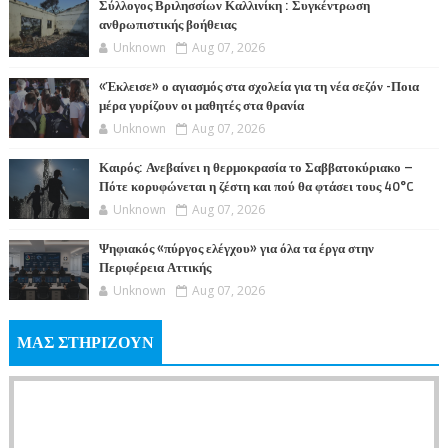
Σύλλογος Βριλησσίων Καλλινίκη : Συγκέντρωση
ανθρωπιστικής βοήθειας
Unknown
Aug 07, 2026
«Έκλεισε» ο αγιασμός στα σχολεία για τη νέα σεζόν -Ποια
μέρα γυρίζουν οι μαθητές στα θρανία
Unknown
Aug 07, 2026
Καιρός: Ανεβαίνει η θερμοκρασία το Σαββατοκύριακο –
Πότε κορυφώνεται η ζέστη και πού θα φτάσει τους 40°C
Unknown
Aug 07, 2026
Ψηφιακός «πύργος ελέγχου» για όλα τα έργα στην
Περιφέρεια Αττικής
Unknown
Aug 07, 2026
ΜΑΣ ΣΤΗΡΙΖΟΥΝ