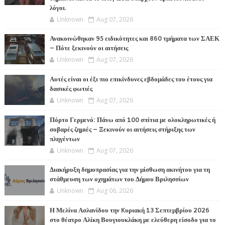
λόγοι.
Unknown
Aug 07, 2026
Ανακοινώθηκαν 95 ειδικότητες και 860 τμήματα των ΣΑΕΚ
– Πότε ξεκινούν οι αιτήσεις
Unknown
Aug 07, 2026
Αυτές είναι οι έξι πιο επικίνδυνες εβδομάδες του έτους για
δασικές φωτιές
Unknown
Aug 07, 2026
Πόρτο Γερμενό: Πάνω από 100 σπίτια με ολοκληρωτικές ή
σοβαρές ζημιές – Ξεκινούν οι αιτήσεις στήριξης των
πληγέντων
Unknown
Aug 07, 2026
Διακήρυξη δημοπρασίας για την μίσθωση ακινήτου για τη
στάθμευση των οχημάτων του Δήμου Βριλησσίων
Unknown
Aug 06, 2026
Η Μελίνα Ασλανίδου την Kυριακή 13 Σεπτεμβρίου 2026
στο θέατρο Αλίκη Βουγιουκλάκη με ελεύθερη είσοδο για το