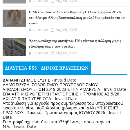
Unknown
Aug 06, 2026
Η Μελίνα Ασλανίδου την Kυριακή 13 Σεπτεμβρίου 2026
στο θέατρο Αλίκη Βουγιουκλάκη με ελεύθερη είσοδο για το
κοινό
Unknown
Aug 06, 2026
Άρση κατάσχεσης ακινήτου: Πώς γίνεται η πώληση χωρίς
εξόφληση όλων των οφειλών
Unknown
Aug 06, 2026
ΔΙΑΥΓΕΙΑ RSS - ΔΗΜΟΣ ΒΡΙΛΗΣΣΙΩΝ
ΔΑΠΑΝΗ ΔΗΜΟΣΙΕΥΣΗΣ
- Invalid Date
ΔΗΜΟΣΙΕΥΣΗ ΙΣΟΛΟΓΙΣΜΟΥ ΠΡΟΫΠΟΛΟΓΙΣΜΟΥ -
ΑΠΟΛΟΓΙΣΜΟΥ ΕΤΩΝ 2018-2023 ΣΤΗΝ ΑΜΑΡΥΣΙΑ
- Invalid Date
ΕΠΑ ΑΤΤΙΚΗΣ ΛΟΓΙΣΤΙΚΗ ΤΑΚΤΟΠΟΙΗΣΗ ΠΡΟΜΗΘΕΙΑΣ 5/26
ΔΦ, ΔΤ & ΤΑΠ ΥΠΕΡ ΟΤΑ
- Invalid Date
Αποζημίωση για εργασία προς συμπλήρωση του υποχρεωτικού
ωραρίου ενιαίου μισθολογίου (μόνιμοι και ΙΔΑΧ) ΥΠΗΡΕΣΙΕΣ
ΠΡΑΣΙΝΟΥ - Τακτικός Προυπολογισμός ΙΟΥΛΙΟΥ 2026
- Invalid
Date
Επιστροφή αχρεωστήτως καταβληθέντος ποσoύ στην κα
Ν.Λ.
- Invalid Date