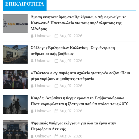
ΕΠΙΚΑΙΡΟΤΗΤΑ
Άμεση κινητοποίηση στα Βριλήσσια, ο Δήμος ανοίγει το
Κοινωνικό Παντοπωλείο για τους πυρόπληκτους της
Μάνδρας
Unknown
Aug 07, 2026
Σύλλογος Βριλησσίων Καλλινίκη : Συγκέντρωση
ανθρωπιστικής βοήθειας
Unknown
Aug 07, 2026
«Έκλεισε» ο αγιασμός στα σχολεία για τη νέα σεζόν -Ποια
μέρα γυρίζουν οι μαθητές στα θρανία
Unknown
Aug 07, 2026
Καιρός: Ανεβαίνει η θερμοκρασία το Σαββατοκύριακο –
Πότε κορυφώνεται η ζέστη και πού θα φτάσει τους 40°C
Unknown
Aug 07, 2026
Ψηφιακός «πύργος ελέγχου» για όλα τα έργα στην
Περιφέρεια Αττικής
Unknown
Aug 07, 2026