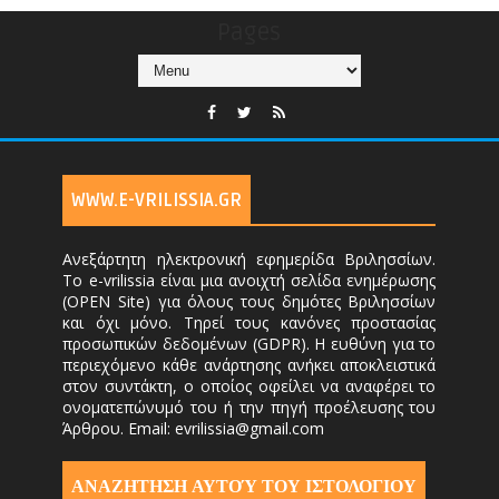
Pages
WWW.E-VRILISSIA.GR
Ανεξάρτητη ηλεκτρονική εφημερίδα Βριλησσίων.
Το e-vrilissia είναι μια ανοιχτή σελίδα ενημέρωσης
(OPEN Site) για όλους τους δημότες Βριλησσίων
και όχι μόνο. Τηρεί τους κανόνες προστασίας
προσωπικών δεδομένων (GDPR). Η ευθύνη για το
περιεχόμενο κάθε ανάρτησης ανήκει αποκλειστικά
στον συντάκτη, ο οποίος οφείλει να αναφέρει το
ονοματεπώνυμό του ή την πηγή προέλευσης του
Άρθρου. Email: evrilissia@gmail.com
ΑΝΑΖΗΤΗΣΗ ΑΥΤΟΎ ΤΟΥ ΙΣΤΟΛΟΓΙΟΥ