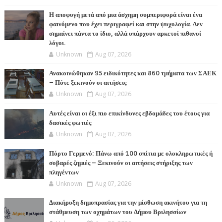
Η αποφυγή μετά από μια άσχημη συμπεριφορά είναι ένα
φαινόμενο που έχει περιγραφεί και στην ψυχολογία. Δεν
σημαίνει πάντα το ίδιο, αλλά υπάρχουν αρκετοί πιθανοί
λόγοι.
Unknown
Aug 07, 2026
Ανακοινώθηκαν 95 ειδικότητες και 860 τμήματα των ΣΑΕΚ
– Πότε ξεκινούν οι αιτήσεις
Unknown
Aug 07, 2026
Αυτές είναι οι έξι πιο επικίνδυνες εβδομάδες του έτους για
δασικές φωτιές
Unknown
Aug 07, 2026
Πόρτο Γερμενό: Πάνω από 100 σπίτια με ολοκληρωτικές ή
σοβαρές ζημιές – Ξεκινούν οι αιτήσεις στήριξης των
πληγέντων
Unknown
Aug 07, 2026
Διακήρυξη δημοπρασίας για την μίσθωση ακινήτου για τη
στάθμευση των οχημάτων του Δήμου Βριλησσίων