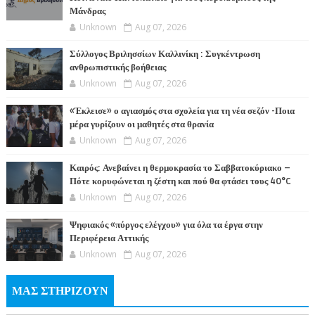
Μάνδρας
Unknown
Aug 07, 2026
Σύλλογος Βριλησσίων Καλλινίκη : Συγκέντρωση
ανθρωπιστικής βοήθειας
Unknown
Aug 07, 2026
«Έκλεισε» ο αγιασμός στα σχολεία για τη νέα σεζόν -Ποια
μέρα γυρίζουν οι μαθητές στα θρανία
Unknown
Aug 07, 2026
Καιρός: Ανεβαίνει η θερμοκρασία το Σαββατοκύριακο –
Πότε κορυφώνεται η ζέστη και πού θα φτάσει τους 40°C
Unknown
Aug 07, 2026
Ψηφιακός «πύργος ελέγχου» για όλα τα έργα στην
Περιφέρεια Αττικής
Unknown
Aug 07, 2026
ΜΑΣ ΣΤΗΡΙΖΟΥΝ