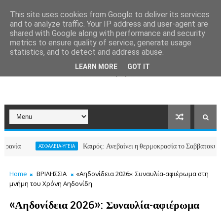
This site uses cookies from Google to deliver its services
and to analyze traffic. Your IP address and user-agent are
shared with Google along with performance and security
metrics to ensure quality of service, generate usage
statistics, and to detect and address abuse.
LEARN MORE
GOT IT
Καιρός: Ανεβαίνει η θερμοκρασία το Σαββατοκύριακο –
ΑΣΦΑΛΕΙΑ-ΥΓΕΙΑ
Home
ΒΡΙΛΗΣΣΙΑ
«Αηδονίδεια 2026»: Συναυλία-αφιέρωμα στη
μνήμη του Χρόνη Αηδονίδη
«Αηδονίδεια 2026»: Συναυλία-αφιέρωμα