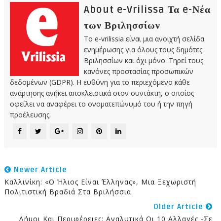
About e-Vrilissa Τα e-Νέα
των Βριλησσίων
Το e-vrilissia είναι μια ανοιχτή σελίδα
ενημέρωσης για όλους τους δημότες
Βριλησσίων και όχι μόνο. Τηρεί τους
κανόνες προστασίας προσωπικών
δεδομένων (GDPR). Η ευθύνη για το περιεχόμενο κάθε
ανάρτησης ανήκει αποκλειστικά στον συντάκτη, ο οποίος
οφείλει να αναφέρει το ονοματεπώνυμό του ή την πηγή
προέλευσης.
Newer Article
Καλλινίκη: «Ο Ήλιος Είναι Έλληνας», Μια Ξεχωριστή
Πολιτιστική Βραδιά Στα Βριλήσσια
Older Article
Δήμοι Και Περιφέρειες: Αναλυτικά Οι 10 Αλλαγές -Σε