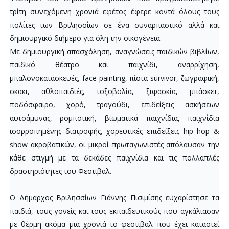
τρίτη συνεχόμενη χρονιά εφέτος έφερε κοντά όλους τους
πολίτες των Βριλησσίων σε ένα συναρπαστικό αλλά και
δημιουργικό διήμερο για όλη την οικογένεια.
Με δημιουργική απασχόληση, αναγνώσεις παιδικών βιβλίων,
παιδικό θέατρο και παιχνίδι, αναρρίχηση,
μπαλονοκατασκευές, face painting, πίστα survivor, ζωγραφική,
σκάκι, αθλοπαιδιές, τοξοβολία, ξιφασκία, μπάσκετ,
ποδόσφαιρο, χορό, τραγούδι, επιδείξεις ασκήσεων
αυτοάμυνας, ρομποτική, βιωματικά παιχνίδια, παιχνίδια
ισορροπημένης διατροφής, χορευτικές επιδείξεις hip hop &
show ακροβατικών, οι μικροί πρωταγωνιστές απόλαυσαν την
κάθε στιγμή με τα δεκάδες παιχνίδια και τις πολλαπλές
δραστηριότητες του Φεστιβάλ.
Ο Δήμαρχος Βριλησσίων Γιάννης Πισιμίσης ευχαρίστησε τα
παιδιά, τους γονείς και τους εκπαιδευτικούς που αγκάλιασαν
με θέρμη ακόμα μια χρονιά το φεστιβάλ που έχει καταστεί