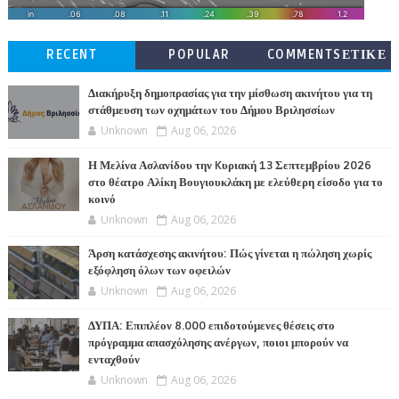
RECENT
POPULAR
COMMENTSΕΤΙΚΕ
ΤΕΣ
Διακήρυξη δημοπρασίας για την μίσθωση ακινήτου για τη
στάθμευση των οχημάτων του Δήμου Βριλησσίων
Unknown
Aug 06, 2026
Η Μελίνα Ασλανίδου την Kυριακή 13 Σεπτεμβρίου 2026
στο θέατρο Αλίκη Βουγιουκλάκη με ελεύθερη είσοδο για το
κοινό
Unknown
Aug 06, 2026
Άρση κατάσχεσης ακινήτου: Πώς γίνεται η πώληση χωρίς
εξόφληση όλων των οφειλών
Unknown
Aug 06, 2026
ΔΥΠΑ: Επιπλέον 8.000 επιδοτούμενες θέσεις στο
πρόγραμμα απασχόλησης ανέργων, ποιοι μπορούν να
ενταχθούν
Unknown
Aug 06, 2026