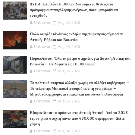
ΔΥΠΑ: Επιπλέον 8.000 επιδοτούμενες θέσεις στο
πρόγραμμα απασχόλησης ανέργων, ποιοι μπορούν να
ενταχθούν
Unknown
Aug 06, 2026
Πολύ υψηλός κίνδυνος εκδήλωσης πυρκαγιάς σήμερα σε
Αττική, Εύβοια και Βοιωτία
Unknown
Aug 06, 2026
Πυρόπληκτοι: Όλα τα μέτρα στήριξης για Δυτική Αττική και
Βοιωτία – Επιδόματα έως 6.000 ευρώ
Unknown
Aug 06, 2026
Το πολιτικό σκηνικό αλλάζει χωρίς να αλλάζει κυβέρνηση –
Το τέλος της Μεταπολίτευσης όπως τη γνωρίζαμε –
Μητσοτάκης χωρίς αντίπαλο και κοινωνική πλειοψηφία
Unknown
Aug 06, 2026
Εξαφανίζεται το πράσινο στη δυτική Αττική: Από το 2018
έχουν γίνει στάχτη πάνω από 480.000 στρέμματα -Δείτε
χάρτη
Unknown
Aug 04, 2026