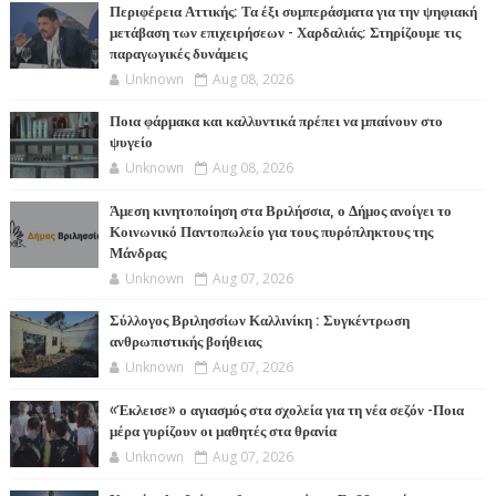
Περιφέρεια Αττικής: Τα έξι συμπεράσματα για την ψηφιακή
μετάβαση των επιχειρήσεων - Χαρδαλιάς: Στηρίζουμε τις
παραγωγικές δυνάμεις
Unknown
Aug 08, 2026
Ποια φάρμακα και καλλυντικά πρέπει να μπαίνουν στο
ψυγείο
Unknown
Aug 08, 2026
Άμεση κινητοποίηση στα Βριλήσσια, ο Δήμος ανοίγει το
Κοινωνικό Παντοπωλείο για τους πυρόπληκτους της
Μάνδρας
Unknown
Aug 07, 2026
Σύλλογος Βριλησσίων Καλλινίκη : Συγκέντρωση
ανθρωπιστικής βοήθειας
Unknown
Aug 07, 2026
«Έκλεισε» ο αγιασμός στα σχολεία για τη νέα σεζόν -Ποια
μέρα γυρίζουν οι μαθητές στα θρανία
Unknown
Aug 07, 2026