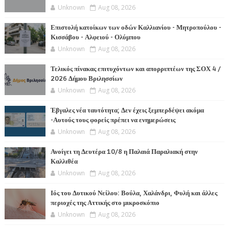
Unknown
Aug 08, 2026
Επιστολή κατοίκων των οδών Καλλιανίου - Μητροπούλου -
Κισσάβου - Αλφειού - Ολύμπου
Unknown
Aug 08, 2026
Τελικός πίνακας επιτυχόντων και απορριπτέων της ΣΟΧ 4 /
2026 Δήμου Βριλησσίων
Unknown
Aug 08, 2026
Έβγαλες νέα ταυτότητα; Δεν έχεις ξεμπερδέψει ακόμα
-Αυτούς τους φορείς πρέπει να ενημερώσεις
Unknown
Aug 08, 2026
Ανοίγει τη Δευτέρα 10/8 η Παλαιά Παραλιακή στην
Καλλιθέα
Unknown
Aug 08, 2026
Ιός του Δυτικού Νείλου: Βούλα, Χαλάνδρι, Φυλή και άλλες
περιοχές της Αττικής στο μικροσκόπιο
Unknown
Aug 08, 2026