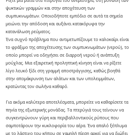
Ρίξτε μια ματιά στα πτερύγια του ανεμιστήρα, στη μόνωση των
ψυκτικών γραμμών και στην αποχέτευση των
συμπυκνωμάτων. Οποιοδήποτε εμπόδιο σε αυτά τα σημεία
μειώνει την απόδοση και αυξάνει κατακόρυφα την
κατανάλωση ρεύματος.
Ένα συχνό πρόβλημα που αντιμετωπίζουμε το καλοκαίρι είναι
το φράξιμο της αποχέτευσης των συμπυκνωμάτων (νερού), το
οποίο μπορεί να οδηγήσει σε διαρροή νερού ή ανάπτυξη
μούχλας. Μια εξαιρετική προληπτική κίνηση είναι να ρίξετε
λίγο λευκό ξίδι στη γραμμή αποστράγγισης, καθώς βοηθά
στην απομάκρυνση των αλάτων και των υπολειμμάτων,
κρατώντας τον σωλήνα καθαρό.
Για ακόμα καλύτερα αποτελέσματα, μπορείτε να καθαρίσετε τα
πηνία της εξωτερικής μονάδας. Τα πτερύγιά τους τείνουν να
συγκεντρώνουν γύρη και περιβαλλοντικούς ρύπους που
σαμποτάρουν την κυκλοφορία του αέρα. Ένα απαλό ξέπλυμα
με το λάστιχο του κήπου σε χαμηλή πίεση αρκεί για να διώξει