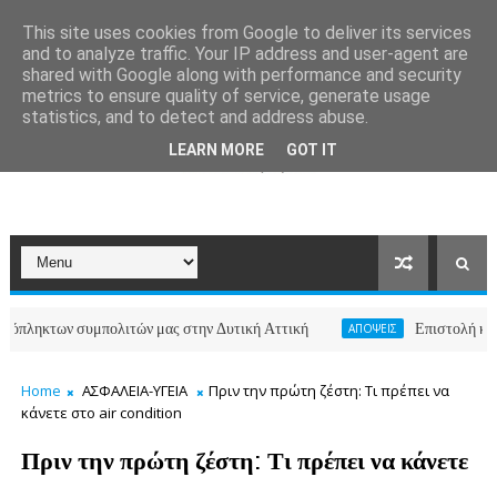
This site uses cookies from Google to deliver its services
and to analyze traffic. Your IP address and user-agent are
shared with Google along with performance and security
metrics to ensure quality of service, generate usage
statistics, and to detect and address abuse.
LEARN MORE
GOT IT
ων συμπολιτών μας στην Δυτική Αττική
Επιστολή κατοίκων τ
ΑΠΟΨΕΙΣ
Home
ΑΣΦΑΛΕΙΑ-ΥΓΕΙΑ
Πριν την πρώτη ζέστη: Τι πρέπει να
κάνετε στο air condition
Πριν την πρώτη ζέστη: Τι πρέπει να κάνετε