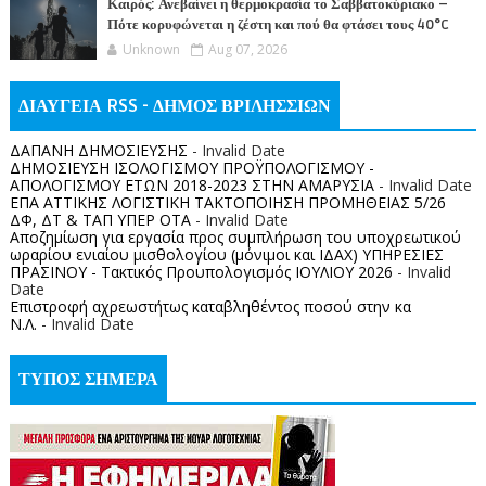
Καιρός: Ανεβαίνει η θερμοκρασία το Σαββατοκύριακο –
Πότε κορυφώνεται η ζέστη και πού θα φτάσει τους 40°C
Unknown
Aug 07, 2026
ΔΙΑΥΓΕΙΑ RSS - ΔΗΜΟΣ ΒΡΙΛΗΣΣΙΩΝ
ΔΑΠΑΝΗ ΔΗΜΟΣΙΕΥΣΗΣ
- Invalid Date
ΔΗΜΟΣΙΕΥΣΗ ΙΣΟΛΟΓΙΣΜΟΥ ΠΡΟΫΠΟΛΟΓΙΣΜΟΥ -
ΑΠΟΛΟΓΙΣΜΟΥ ΕΤΩΝ 2018-2023 ΣΤΗΝ ΑΜΑΡΥΣΙΑ
- Invalid Date
ΕΠΑ ΑΤΤΙΚΗΣ ΛΟΓΙΣΤΙΚΗ ΤΑΚΤΟΠΟΙΗΣΗ ΠΡΟΜΗΘΕΙΑΣ 5/26
ΔΦ, ΔΤ & ΤΑΠ ΥΠΕΡ ΟΤΑ
- Invalid Date
Αποζημίωση για εργασία προς συμπλήρωση του υποχρεωτικού
ωραρίου ενιαίου μισθολογίου (μόνιμοι και ΙΔΑΧ) ΥΠΗΡΕΣΙΕΣ
ΠΡΑΣΙΝΟΥ - Τακτικός Προυπολογισμός ΙΟΥΛΙΟΥ 2026
- Invalid
Date
Επιστροφή αχρεωστήτως καταβληθέντος ποσoύ στην κα
Ν.Λ.
- Invalid Date
ΤΥΠΟΣ ΣΗΜΕΡΑ