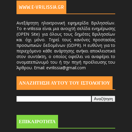
WWW.E-VRILISSIA.GR
Ανεξάρτητη ηλεκτρονική εφημερίδα Βριλησσίων.
Το e-vrilissia είναι μια ανοιχτή σελίδα ενημέρωσης
(OPEN Site) για όλους τους δημότες Βριλησσίων
και όχι μόνο. Τηρεί τους κανόνες προστασίας
προσωπικών δεδομένων (GDPR). Η ευθύνη για το
περιεχόμενο κάθε ανάρτησης ανήκει αποκλειστικά
στον συντάκτη, ο οποίος οφείλει να αναφέρει το
ονοματεπώνυμό του ή την πηγή προέλευσης του
Άρθρου. Email: evrilissia@gmail.com
ΑΝΑΖΗΤΗΣΗ ΑΥΤΟΎ ΤΟΥ ΙΣΤΟΛΟΓΙΟΥ
ΕΠΙΚΑΙΡΟΤΗΤΑ