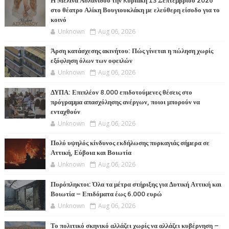
Η Μελίνα Ασλανίδου την Kυριακή 13 Σεπτεμβρίου 2026
στο θέατρο Αλίκη Βουγιουκλάκη με ελεύθερη είσοδο για το
κοινό
Unknown
Aug 06, 2026
Άρση κατάσχεσης ακινήτου: Πώς γίνεται η πώληση χωρίς
εξόφληση όλων των οφειλών
Unknown
Aug 06, 2026
ΔΥΠΑ: Επιπλέον 8.000 επιδοτούμενες θέσεις στο
πρόγραμμα απασχόλησης ανέργων, ποιοι μπορούν να
ενταχθούν
Unknown
Aug 06, 2026
Πολύ υψηλός κίνδυνος εκδήλωσης πυρκαγιάς σήμερα σε
Αττική, Εύβοια και Βοιωτία
Unknown
Aug 06, 2026
Πυρόπληκτοι: Όλα τα μέτρα στήριξης για Δυτική Αττική και
Βοιωτία – Επιδόματα έως 6.000 ευρώ
Unknown
Aug 06, 2026
Το πολιτικό σκηνικό αλλάζει χωρίς να αλλάζει κυβέρνηση –