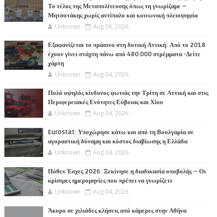
Το τέλος της Μεταπολίτευσης όπως τη γνωρίζαμε –
Μητσοτάκης χωρίς αντίπαλο και κοινωνική πλειοψηφία
Unknown
Aug 06, 2026
Εξαφανίζεται το πράσινο στη δυτική Αττική: Από το 2018
έχουν γίνει στάχτη πάνω από 480.000 στρέμματα -Δείτε
χάρτη
Unknown
Aug 04, 2026
Πολύ υψηλός κίνδυνος φωτιάς την Τρίτη σε Αττική και στις
Περιφερειακές Ενότητες Εύβοιας και Χίου
Unknown
Aug 04, 2026
Eurostat: Υποχώρησε κάτω και από τη Βουλγαρία σε
αγοραστική δύναμη και κόστος διαβίωσης η Ελλάδα
Unknown
Aug 04, 2026
Πόθεν Έσχες 2026: Ξεκίνησε η διαδικασία υποβολής – Οι
κρίσιμες ημερομηνίες που πρέπει να γνωρίζετε
Unknown
Aug 04, 2026
Άκυρο σε χιλιάδες κλήσεις από κάμερες στην Αθήνα