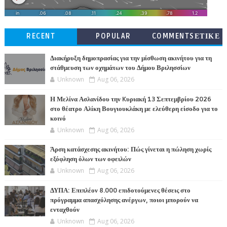
RECENT
POPULAR
COMMENTSΕΤΙΚΕ
ΤΕΣ
Διακήρυξη δημοπρασίας για την μίσθωση ακινήτου για τη
στάθμευση των οχημάτων του Δήμου Βριλησσίων
Unknown
Aug 06, 2026
Η Μελίνα Ασλανίδου την Kυριακή 13 Σεπτεμβρίου 2026
στο θέατρο Αλίκη Βουγιουκλάκη με ελεύθερη είσοδο για το
κοινό
Unknown
Aug 06, 2026
Άρση κατάσχεσης ακινήτου: Πώς γίνεται η πώληση χωρίς
εξόφληση όλων των οφειλών
Unknown
Aug 06, 2026
ΔΥΠΑ: Επιπλέον 8.000 επιδοτούμενες θέσεις στο
πρόγραμμα απασχόλησης ανέργων, ποιοι μπορούν να
ενταχθούν
Unknown
Aug 06, 2026