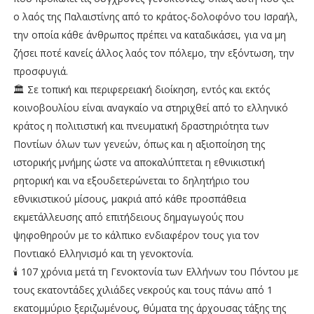
ο λαός της Παλαιστίνης από το κράτος-δολοφόνο του Ισραήλ,
την οποία κάθε άνθρωπος πρέπει να καταδικάσει, για να μη
ζήσει ποτέ κανείς άλλος λαός τον πόλεμο, την εξόντωση, την
προσφυγιά.
🏛️ Σε τοπική και περιφερειακή διοίκηση, εντός και εκτός
κοινοβουλίου είναι αναγκαίο να στηριχθεί από το ελληνικό
κράτος η πολιτιστική και πνευματική δραστηριότητα των
Ποντίων όλων των γενεών, όπως και η αξιοποίηση της
ιστορικής μνήμης ώστε να αποκαλύπτεται η εθνικιστική
ρητορική και να εξουδετερώνεται το δηλητήριο του
εθνικιστικού μίσους, μακριά από κάθε προσπάθεια
εκμετάλλευσης από επιτήδειους δημαγωγούς που
ψηφοθηρούν με το κάλπικο ενδιαφέρον τους για τον
Ποντιακό Ελληνισμό και τη γενοκτονία.
🕯️ 107 χρόνια μετά τη Γενοκτονία των Ελλήνων του Πόντου με
τους εκατοντάδες χιλιάδες νεκρούς και τους πάνω από 1
εκατομμύριο ξεριζωμένους, θύματα της άρχουσας τάξης της