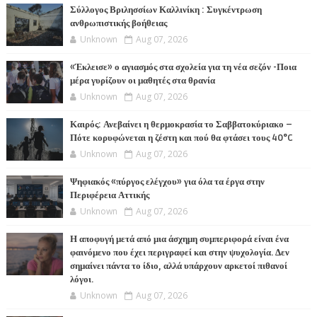
Σύλλογος Βριλησσίων Καλλινίκη : Συγκέντρωση
ανθρωπιστικής βοήθειας
Unknown
Aug 07, 2026
«Έκλεισε» ο αγιασμός στα σχολεία για τη νέα σεζόν -Ποια
μέρα γυρίζουν οι μαθητές στα θρανία
Unknown
Aug 07, 2026
Καιρός: Ανεβαίνει η θερμοκρασία το Σαββατοκύριακο –
Πότε κορυφώνεται η ζέστη και πού θα φτάσει τους 40°C
Unknown
Aug 07, 2026
Ψηφιακός «πύργος ελέγχου» για όλα τα έργα στην
Περιφέρεια Αττικής
Unknown
Aug 07, 2026
Η αποφυγή μετά από μια άσχημη συμπεριφορά είναι ένα
φαινόμενο που έχει περιγραφεί και στην ψυχολογία. Δεν
σημαίνει πάντα το ίδιο, αλλά υπάρχουν αρκετοί πιθανοί
λόγοι.
Unknown
Aug 07, 2026