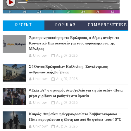
RECENT
POPULAR
COMMENTSΕΤΙΚΕ
ΤΕΣ
Άμεση κινητοποίηση στα Βριλήσσια, ο Δήμος ανοίγει το
Κοινωνικό Παντοπωλείο για τους πυρόπληκτους της
Μάνδρας
Unknown
Aug 07, 2026
Σύλλογος Βριλησσίων Καλλινίκη : Συγκέντρωση
ανθρωπιστικής βοήθειας
Unknown
Aug 07, 2026
«Έκλεισε» ο αγιασμός στα σχολεία για τη νέα σεζόν -Ποια
μέρα γυρίζουν οι μαθητές στα θρανία
Unknown
Aug 07, 2026
Καιρός: Ανεβαίνει η θερμοκρασία το Σαββατοκύριακο –
Πότε κορυφώνεται η ζέστη και πού θα φτάσει τους 40°C
Unknown
Aug 07, 2026