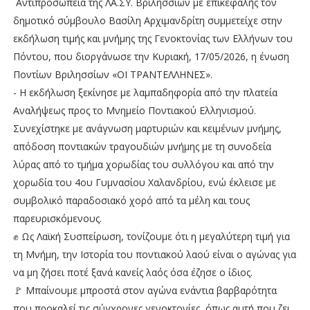
Αντιπροσωπεία της ΛΑ.ΣΥ. Βριλησσίων με επικεφαλής τον
δημοτικό σύμβουλο Βασίλη Αρχιμανδρίτη συμμετείχε στην
εκδήλωση τιμής και μνήμης της Γενοκτονίας των Ελλήνων του
Πόντου, που διοργάνωσε την Κυριακή, 17/05/2026, η ένωση
Ποντίων Βριλησσίων «ΟΙ ΤΡΑΝΤΕΛΛΗΝΕΣ».
- Η εκδήλωση ξεκίνησε με λαμπαδηφορία από την πλατεία
Αναλήψεως προς το Μνημείο Ποντιακού Ελληνισμού.
Συνεχίστηκε με ανάγνωση μαρτυριών και κειμένων μνήμης,
απόδοση ποντιακών τραγουδιών μνήμης με τη συνοδεία
λύρας από το τμήμα χορωδίας του συλλόγου και από την
χορωδία του 4ου Γυμνασίου Χαλανδρίου, ενώ έκλεισε με
συμβολικό παραδοσιακό χορό από τα μέλη και τους
παρευρισκόμενους.
✊ Ως Λαϊκή Συσπείρωση, τονίζουμε ότι η μεγαλύτερη τιμή για
τη Μνήμη, την Ιστορία του ποντιακού λαού είναι ο αγώνας για
να μη ζήσει ποτέ ξανά κανείς λαός όσα έζησε ο ίδιος.
🚩 Μπαίνουμε μπροστά στον αγώνα ενάντια βαρβαρότητα
που προκαλεί τις σύγχρονες γενοκτονίες, όπως αυτή που ζει