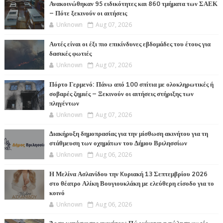
Ανακοινώθηκαν 95 ειδικότητες και 860 τμήματα των ΣΑΕΚ
– Πότε ξεκινούν οι αιτήσεις
Unknown
Aug 07, 2026
Αυτές είναι οι έξι πιο επικίνδυνες εβδομάδες του έτους για
δασικές φωτιές
Unknown
Aug 07, 2026
Πόρτο Γερμενό: Πάνω από 100 σπίτια με ολοκληρωτικές ή
σοβαρές ζημιές – Ξεκινούν οι αιτήσεις στήριξης των
πληγέντων
Unknown
Aug 07, 2026
Διακήρυξη δημοπρασίας για την μίσθωση ακινήτου για τη
στάθμευση των οχημάτων του Δήμου Βριλησσίων
Unknown
Aug 06, 2026
Η Μελίνα Ασλανίδου την Kυριακή 13 Σεπτεμβρίου 2026
στο θέατρο Αλίκη Βουγιουκλάκη με ελεύθερη είσοδο για το
κοινό
Unknown
Aug 06, 2026