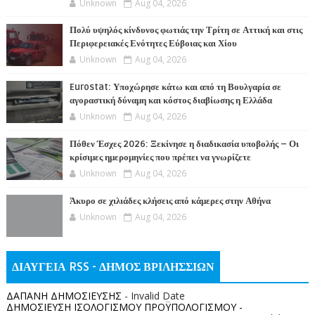
Unknown
Aug 04, 2026
Πολύ υψηλός κίνδυνος φωτιάς την Τρίτη σε Αττική και στις
Περιφερειακές Ενότητες Εύβοιας και Χίου
Unknown
Aug 04, 2026
Eurostat: Υποχώρησε κάτω και από τη Βουλγαρία σε
αγοραστική δύναμη και κόστος διαβίωσης η Ελλάδα
Unknown
Aug 04, 2026
Πόθεν Έσχες 2026: Ξεκίνησε η διαδικασία υποβολής – Οι
κρίσιμες ημερομηνίες που πρέπει να γνωρίζετε
Unknown
Aug 04, 2026
Άκυρο σε χιλιάδες κλήσεις από κάμερες στην Αθήνα
Unknown
Aug 04, 2026
ΔΙΑΥΓΕΙΑ RSS - ΔΗΜΟΣ ΒΡΙΛΗΣΣΙΩΝ
ΔΑΠΑΝΗ ΔΗΜΟΣΙΕΥΣΗΣ
- Invalid Date
ΔΗΜΟΣΙΕΥΣΗ ΙΣΟΛΟΓΙΣΜΟΥ ΠΡΟΫΠΟΛΟΓΙΣΜΟΥ -