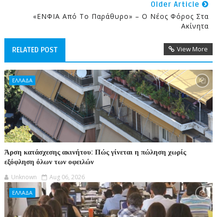
Older Article
«ΕΝΦΙΑ Από Το Παράθυρο» – Ο Νέος Φόρος Στα
Ακίνητα
View More
RELATED POST
ΕΛΛΑΔΑ
Άρση κατάσχεσης ακινήτου: Πώς γίνεται η πώληση χωρίς
εξόφληση όλων των οφειλών
Unknown
Aug 06, 2026
ΕΛΛΑΔΑ