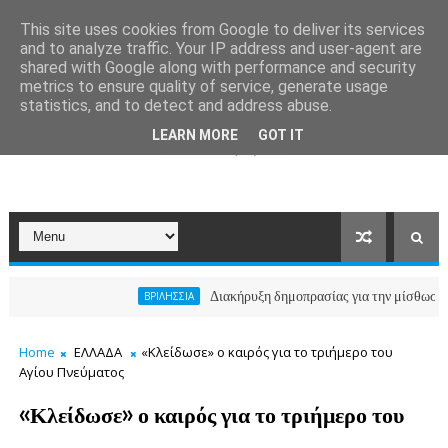
This site uses cookies from Google to deliver its services
and to analyze traffic. Your IP address and user-agent are
shared with Google along with performance and security
metrics to ensure quality of service, generate usage
statistics, and to detect and address abuse.
LEARN MORE
GOT IT
Διακήρυξη δημοπρασίας για την μίσθωση ακινήτο
ΒΡΙΛΗΣΣΙΑ
Home
ΕΛΛΑΔΑ
«Κλείδωσε» ο καιρός για το τριήμερο του
Αγίου Πνεύματος
«Κλείδωσε» ο καιρός για το τριήμερο του