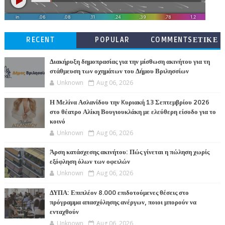
RECENT
POPULAR
COMMENTSΕΤΙΚΕ
ΤΕΣ
Διακήρυξη δημοπρασίας για την μίσθωση ακινήτου για τη
στάθμευση των οχημάτων του Δήμου Βριλησσίων
Unknown
Aug 06, 2026
Η Μελίνα Ασλανίδου την Kυριακή 13 Σεπτεμβρίου 2026
στο θέατρο Αλίκη Βουγιουκλάκη με ελεύθερη είσοδο για το
κοινό
Unknown
Aug 06, 2026
Άρση κατάσχεσης ακινήτου: Πώς γίνεται η πώληση χωρίς
εξόφληση όλων των οφειλών
Unknown
Aug 06, 2026
ΔΥΠΑ: Επιπλέον 8.000 επιδοτούμενες θέσεις στο
πρόγραμμα απασχόλησης ανέργων, ποιοι μπορούν να
ενταχθούν
Unknown
Aug 06, 2026