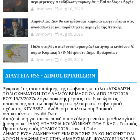
περιφέρειες για εκδήλωση πυρκαγιάς – Επί ποδός οι Αρχές
Unknown
Aug 10, 2026
Χαρδαλιάς: Δεν θα επιτρέψουμε καμία ανεμογεννήτρια στις
αναδασωτέες και πυρόπληκτες περιοχές της Αττικής
Unknown
Aug 09, 2026
Πολύ υψηλός ο κίνδυνος πυρκαγιάς (κατηγορία κινδύνου 4)
αύριο Κυριακή 9/8-Μέτρα στο Δήμο Βριλησσίων
Unknown
Aug 09, 2026
ΔΙΑΥΓΕΙΑ RSS - ΔΗΜΟΣ ΒΡΙΛΗΣΣΙΩΝ
Έγκριση 1ης τροποποίησης της σύμβασης με τίτλο «ΑΣΦΑΛΙΣΗ
ΤΩΝ ΟΧΗΜΑΤΩΝ ΤΟΥ ΔΗΜΟΥ ΒΡΙΛΗΣΣΙΩΝ ΑΠΟ 15/7/2026
ΕΩΣ 15/7/2027» λόγω άσκησης μέρους του δικαιώματος
προαίρεσης για την ασφάλιση του ηλεκτρικού επιβατηγού
οχήματος ΚΤΥ 3887 – Ανάθεση επιπλέον συμβατικού
αντικειμένου
- Invalid Date
Αποζημίωση για υπερωριακή απασχόληση ενιαίου μισθολογίου
(μόνιμοι και ΙΔΑΧ) ΥΠΗΡΕΣΙΑ ΚΟΙΝΩΝΙΚΗΣ ΠΟΛΙΤΙΚΗΣ - Τακτικός
Προυπολογισμός ΙΟΥΛΙΟΥ 2026
- Invalid Date
ΔΗΜΟΣΙΕΥΣΗ ΔΙΑΚΗΡΥΞΗΣ ΕΚΜΙΣΘΩΣΗΣ 26 ΚΟΙΝΟΧΡΗΣΤΩΝ
ΧΩΡΩΝ ΔΙΑΦΗΜΙΣΗΣ ΣΤΗΝ ΑΜΑΡΥΣΙΑ ΑΡ. ΦΥΛΛΟΥ 8113/19-06-