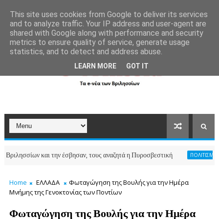
```
This site uses cookies from Google to deliver its services
and to analyze traffic. Your IP address and user-agent are
shared with Google along with performance and security
metrics to ensure quality of service, generate usage
statistics, and to detect and address abuse.
LEARN MORE
GOT IT
ων και την έσβησαν, τους αναζητά η Πυροσβεστική
ΠΟΛΙΤΙΣΜΟΣ-ΑΘΛΗΤΙΣΜ
Home
ΕΛΛΑΔΑ
Φωταγώγηση της Βουλής για την Ημέρα
Μνήμης της Γενοκτονίας των Ποντίων
Φωταγώγηση της Βουλής για την Ημέρα