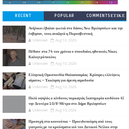
RECENT
POPULAR
COMMENTSΕΤΙΚΕ
ΤΕΣ
Ανήλικοι έβαλαν φωτιά στο δάσος Άνω Βριλησσίων και την
έσβησαν, τους αναζητά η Πυροσβεστική
Unknown
Aug 10, 2026
Πέθανε στα 74 του χρόνια ο σπουδαίος ηθοποιός Νίκος
Καλογερόπουλος
Unknown
Aug 10, 2026
Ελληνική Ομοσπονδία Θαλασσαιμίας: Κρίσιμες ελλείψεις
αίματος – Έκκληση για άμεση αιμοδοσία
Unknown
Aug 10, 2026
Πολύ υψηλός ο κίνδυνος πυρκαγιάς (κατηγορία κινδύνου 4)
την Δευτέρα 10/8-Μέτρα στο Δήμο Βριλησσίων
Unknown
Aug 10, 2026
Προσοχή στα κουνούπια – Προειδοποίηση από τους
γιατρούς με τα κρούσματα ιού του Δυτικού Νείλου στην