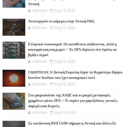
Αττική
Unknown
Aug 10, 2026
Λειτουργούν οι κάμερες στην Αττική Οδό;
Unknown
Aug 10, 2026
Ελληνικά νοικοκυριά: Οι καταθέσεις αυξάνονται, αλλά η
αποταμίευση υποχωρεί – Το 58% δηλώνει ότι «μόλις τα
βγάζει πέρα»
Unknown
Aug 10, 2026
Copernicus: H Δυτική Ευρώπη έζησε το θερμότερο δίμηνο
Ιουνίου-Ιουλίου που έχει καταγραφεί ποτέ
Unknown
Aug 10, 2026
Στο μικροσκόπιο της ΑΑΔΕ και οι μικρές μεταφορές
χρημάτων μέσω IRIS – Τι ισχύει για χαρτζιλίκια, γονικές
παροχές και δωρεές
Unknown
Aug 10, 2026
Σε κατάσταση Red Code σήμερα η Αττική και άλλες έξι