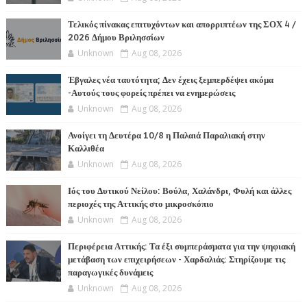
Τελικός πίνακας επιτυχόντων και απορριπτέων της ΣΟΧ 4 /
2026 Δήμου Βριλησσίων
Unknown
Aug 08, 2026
Έβγαλες νέα ταυτότητα; Δεν έχεις ξεμπερδέψει ακόμα
-Αυτούς τους φορείς πρέπει να ενημερώσεις
Unknown
Aug 08, 2026
Ανοίγει τη Δευτέρα 10/8 η Παλαιά Παραλιακή στην
Καλλιθέα
Unknown
Aug 08, 2026
Ιός του Δυτικού Νείλου: Βούλα, Χαλάνδρι, Φυλή και άλλες
περιοχές της Αττικής στο μικροσκόπιο
Unknown
Aug 08, 2026
Περιφέρεια Αττικής: Τα έξι συμπεράσματα για την ψηφιακή
μετάβαση των επιχειρήσεων - Χαρδαλιάς: Στηρίζουμε τις
παραγωγικές δυνάμεις
Unknown
Aug 08, 2026