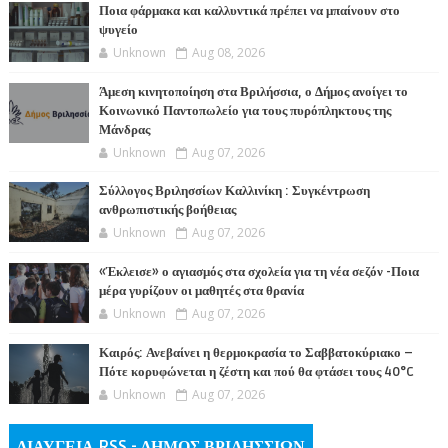
Ποια φάρμακα και καλλυντικά πρέπει να μπαίνουν στο
ψυγείο
Unknown
Aug 08, 2026
Άμεση κινητοποίηση στα Βριλήσσια, ο Δήμος ανοίγει το
Κοινωνικό Παντοπωλείο για τους πυρόπληκτους της
Μάνδρας
Unknown
Aug 07, 2026
Σύλλογος Βριλησσίων Καλλινίκη : Συγκέντρωση
ανθρωπιστικής βοήθειας
Unknown
Aug 07, 2026
«Έκλεισε» ο αγιασμός στα σχολεία για τη νέα σεζόν -Ποια
μέρα γυρίζουν οι μαθητές στα θρανία
Unknown
Aug 07, 2026
Καιρός: Ανεβαίνει η θερμοκρασία το Σαββατοκύριακο –
Πότε κορυφώνεται η ζέστη και πού θα φτάσει τους 40°C
Unknown
Aug 07, 2026
ΔΙΑΥΓΕΙΑ RSS - ΔΗΜΟΣ ΒΡΙΛΗΣΣΙΩΝ