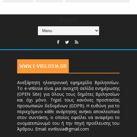
Pages
WWW.E-VRILISSIA.GR
Ανεξάρτητη ηλεκτρονική εφημερίδα Βριλησσίων.
Το e-vrilissia είναι μια ανοιχτή σελίδα ενημέρωσης
(OPEN Site) για όλους τους δημότες Βριλησσίων
και όχι μόνο. Τηρεί τους κανόνες προστασίας
προσωπικών δεδομένων (GDPR). Η ευθύνη για το
περιεχόμενο κάθε ανάρτησης ανήκει αποκλειστικά
στον συντάκτη, ο οποίος οφείλει να αναφέρει το
ονοματεπώνυμό του ή την πηγή προέλευσης του
Άρθρου. Email: evrilissia@gmail.com