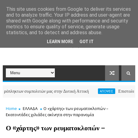
This site uses cookies from Google to deliver its services
and to analyze traffic. Your IP address and user-agent are
shared with Google along with performance and security
metrics to ensure quality of service, generate usage
statistics, and to detect and address abuse.
LEARN MORE
GOT IT
κτων συμπολιτών μας στην Δυτική Αττική
Επιστολή κατοίκων
ΑΠΟΨΕΙΣ
Home
ΕΛΛΑΔΑ
Ο «χάρτης» των ρευματοκλοπών –
Εκατοντάδες χιλιάδες ακίνητα στην παρανομία
Ο «χάρτης» των ρευματοκλοπών –