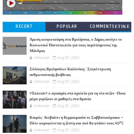
RECENT
POPULAR
COMMENTSΕΤΙΚΕ
ΤΕΣ
Άμεση κινητοποίηση στα Βριλήσσια, ο Δήμος ανοίγει το
Κοινωνικό Παντοπωλείο για τους πυρόπληκτους της
Μάνδρας
Unknown
Aug 07, 2026
Σύλλογος Βριλησσίων Καλλινίκη : Συγκέντρωση
ανθρωπιστικής βοήθειας
Unknown
Aug 07, 2026
«Έκλεισε» ο αγιασμός στα σχολεία για τη νέα σεζόν -Ποια
μέρα γυρίζουν οι μαθητές στα θρανία
Unknown
Aug 07, 2026
Καιρός: Ανεβαίνει η θερμοκρασία το Σαββατοκύριακο –
Πότε κορυφώνεται η ζέστη και πού θα φτάσει τους 40°C
Unknown
Aug 07, 2026