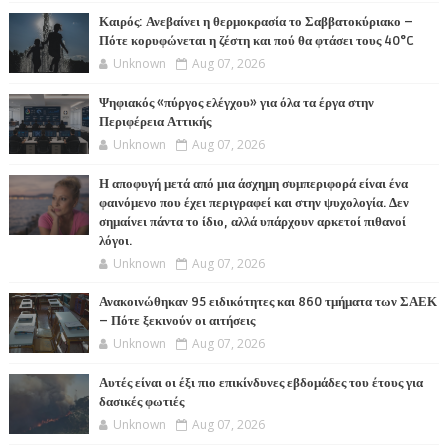
Καιρός: Ανεβαίνει η θερμοκρασία το Σαββατοκύριακο –
Πότε κορυφώνεται η ζέστη και πού θα φτάσει τους 40°C
Unknown
Aug 07, 2026
Ψηφιακός «πύργος ελέγχου» για όλα τα έργα στην
Περιφέρεια Αττικής
Unknown
Aug 07, 2026
Η αποφυγή μετά από μια άσχημη συμπεριφορά είναι ένα
φαινόμενο που έχει περιγραφεί και στην ψυχολογία. Δεν
σημαίνει πάντα το ίδιο, αλλά υπάρχουν αρκετοί πιθανοί
λόγοι.
Unknown
Aug 07, 2026
Ανακοινώθηκαν 95 ειδικότητες και 860 τμήματα των ΣΑΕΚ
– Πότε ξεκινούν οι αιτήσεις
Unknown
Aug 07, 2026
Αυτές είναι οι έξι πιο επικίνδυνες εβδομάδες του έτους για
δασικές φωτιές
Unknown
Aug 07, 2026