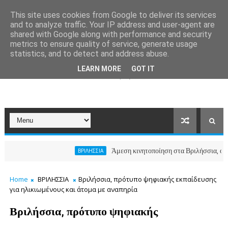
This site uses cookies from Google to deliver its services
and to analyze traffic. Your IP address and user-agent are
shared with Google along with performance and security
metrics to ensure quality of service, generate usage
statistics, and to detect and address abuse.
LEARN MORE
GOT IT
Άμεση κινητοποίηση στα Βριλήσσια, ο Δήμος ανο
ΒΡΙΛΗΣΣΙΑ
Home
ΒΡΙΛΗΣΣΙΑ
Βριλήσσια, πρότυπο ψηφιακής εκπαίδευσης
για ηλικιωμένους και άτομα με αναπηρία
Βριλήσσια, πρότυπο ψηφιακής