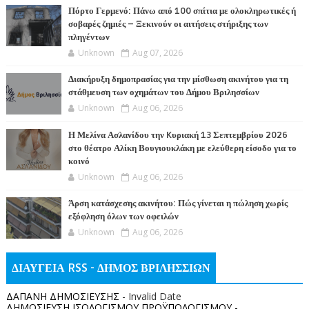
Πόρτο Γερμενό: Πάνω από 100 σπίτια με ολοκληρωτικές ή
σοβαρές ζημιές – Ξεκινούν οι αιτήσεις στήριξης των
πληγέντων
Unknown
Aug 07, 2026
Διακήρυξη δημοπρασίας για την μίσθωση ακινήτου για τη
στάθμευση των οχημάτων του Δήμου Βριλησσίων
Unknown
Aug 06, 2026
Η Μελίνα Ασλανίδου την Kυριακή 13 Σεπτεμβρίου 2026
στο θέατρο Αλίκη Βουγιουκλάκη με ελεύθερη είσοδο για το
κοινό
Unknown
Aug 06, 2026
Άρση κατάσχεσης ακινήτου: Πώς γίνεται η πώληση χωρίς
εξόφληση όλων των οφειλών
Unknown
Aug 06, 2026
ΔΙΑΥΓΕΙΑ RSS - ΔΗΜΟΣ ΒΡΙΛΗΣΣΙΩΝ
ΔΑΠΑΝΗ ΔΗΜΟΣΙΕΥΣΗΣ
- Invalid Date
ΔΗΜΟΣΙΕΥΣΗ ΙΣΟΛΟΓΙΣΜΟΥ ΠΡΟΫΠΟΛΟΓΙΣΜΟΥ -