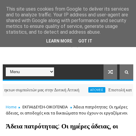
This site uses cookies from Google to deliver its services
and to analyze traffic. Your IP address and user-agent are
shared with Google along with performance and security
metrics to ensure quality of service, generate usage
statistics, and to detect and address abuse.
LEARN MORE
GOT IT
υμπολιτών μας στην Δυτική Αττική
Επιστολή κατοίκων των ο
ΑΠΟΨΕΙΣ
Home
ΕΚΠΑΙΔΕΥΣΗ-ΟΙΚΟΓΕΝΕΙΑ
Άδεια πατρότητας: Οι ημέρες
άδειας, οι αποδοχές και τα δικαιώματα που έχουν οι εργαζόμενοι
Άδεια πατρότητας: Οι ημέρες άδειας, οι