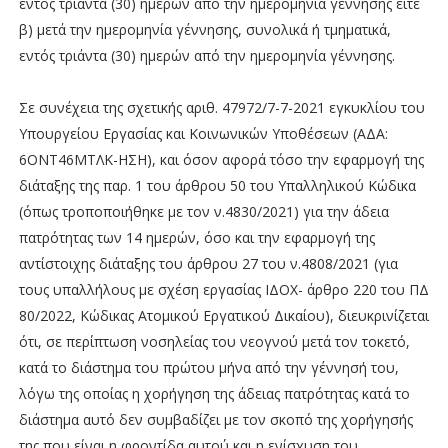
εντός τριάντα (30) ημερών από την ημερομηνία γέννησης είτε
β) μετά την ημερομηνία γέννησης, συνολικά ή τμηματικά,
εντός τριάντα (30) ημερών από την ημερομηνία γέννησης.
Σε συνέχεια της σχετικής αριθ. 47972/7-7-2021 εγκυκλίου του
Υπουργείου Εργασίας και Κοινωνικών Υποθέσεων (ΑΔΑ:
6ΟΝΤ46ΜΤΛΚ-ΗΣΗ), και όσον αφορά τόσο την εφαρμογή της
διάταξης της παρ. 1 του άρθρου 50 του Υπαλληλικού Κώδικα
(όπως τροποποιήθηκε με τον ν.4830/2021) για την άδεια
πατρότητας των 14 ημερών, όσο και την εφαρμογή της
αντίστοιχης διάταξης του άρθρου 27 του ν.4808/2021 (για
τους υπαλλήλους με σχέση εργασίας ΙΔΟΧ- άρθρο 220 του ΠΔ
80/2022, Κώδικας Ατομικού Εργατικού Δικαίου), διευκρινίζεται
ότι, σε περίπτωση νοσηλείας του νεογνού μετά τον τοκετό,
κατά το διάστημα του πρώτου μήνα από την γέννησή του,
λόγω της οποίας η χορήγηση της άδειας πατρότητας κατά το
διάστημα αυτό δεν συμβαδίζει με τον σκοπό της χορήγησής
της που είναι η φροντίδα αυτού και η ενίσχυση του