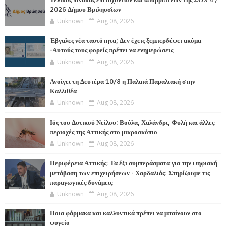
Τελικός πίνακας επιτυχόντων και απορριπτέων της ΣΟΧ 4 /
2026 Δήμου Βριλησσίων
Unknown
Aug 08, 2026
Έβγαλες νέα ταυτότητα; Δεν έχεις ξεμπερδέψει ακόμα
-Αυτούς τους φορείς πρέπει να ενημερώσεις
Unknown
Aug 08, 2026
Ανοίγει τη Δευτέρα 10/8 η Παλαιά Παραλιακή στην
Καλλιθέα
Unknown
Aug 08, 2026
Ιός του Δυτικού Νείλου: Βούλα, Χαλάνδρι, Φυλή και άλλες
περιοχές της Αττικής στο μικροσκόπιο
Unknown
Aug 08, 2026
Περιφέρεια Αττικής: Τα έξι συμπεράσματα για την ψηφιακή
μετάβαση των επιχειρήσεων - Χαρδαλιάς: Στηρίζουμε τις
παραγωγικές δυνάμεις
Unknown
Aug 08, 2026
Ποια φάρμακα και καλλυντικά πρέπει να μπαίνουν στο
ψυγείο