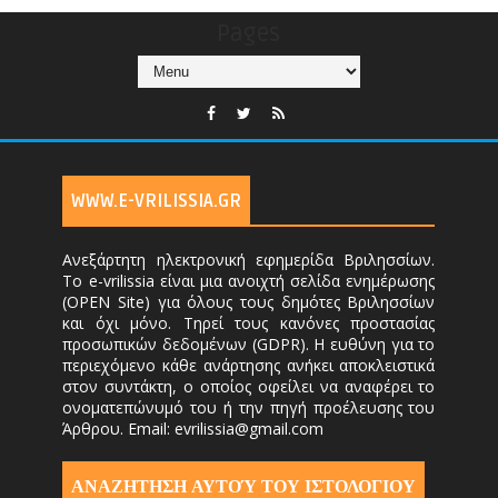
Pages
WWW.E-VRILISSIA.GR
Ανεξάρτητη ηλεκτρονική εφημερίδα Βριλησσίων.
Το e-vrilissia είναι μια ανοιχτή σελίδα ενημέρωσης
(OPEN Site) για όλους τους δημότες Βριλησσίων
και όχι μόνο. Τηρεί τους κανόνες προστασίας
προσωπικών δεδομένων (GDPR). Η ευθύνη για το
περιεχόμενο κάθε ανάρτησης ανήκει αποκλειστικά
στον συντάκτη, ο οποίος οφείλει να αναφέρει το
ονοματεπώνυμό του ή την πηγή προέλευσης του
Άρθρου. Email: evrilissia@gmail.com
ΑΝΑΖΗΤΗΣΗ ΑΥΤΟΎ ΤΟΥ ΙΣΤΟΛΟΓΙΟΥ