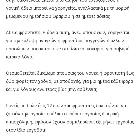
γονική άδεια μπορεί να χορηγείται εναλλακτικά με τη μορφή
μειωμένου ημερήσιου ωραρίου ή σε ημέρες άδειας.
Άδεια φροντιστή. Η άδεια αυτή, άνευ αποδοχών, χορηγείται
για την κάλυψη αναγκών ή φροντίδας συγγενών ή άλλων
προσώπων που κατοικούν στο ίδιο νοικοκυριό, για σοβαρό
ιατρικό λόγο.
Θεσμοθετείται δικαίωμα απουσίας του γονέα ή φροντιστή έως
δύο φορές τον χρόνο, με αποδοχές, για μία ημέρα κάθε φορά
και για λόγους ανωτέρας βίας (π.χ. ασθένεια).
Γονείς παιδιών έως 12 ετών και φροντιστές δικαιούνται να
ζητούν τηλεργασία, ευέλικτο ωράριο εργασίας ή μερική
απασχόληση, εφόσον έχουν συμπληρώσει έξι μήνες εργασίας
στον ίδιο εργοδότη.