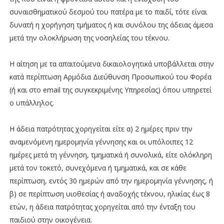
συναισθηματικού δεσμού του πατέρα με το παιδί, τότε είναι
δυνατή η χορήγηση τμήματος ή και συνόλου της άδειας άμεσα
μετά την ολοκλήρωση της νοσηλείας του τέκνου.
Η αίτηση με τα απαιτούμενα δικαιολογητικά υποβάλλεται στην
κατά περίπτωση Αρμόδια Διεύθυνση Προσωπικού του Φορέα
(ή και στο email της συγκεκριμένης Υπηρεσίας) όπου υπηρετεί
ο υπάλληλος.
Η άδεια πατρότητας χορηγείται είτε α) 2 ημέρες πριν την
αναμενόμενη ημερομηνία γέννησης και οι υπόλοιπες 12
ημέρες μετά τη γέννηση, τμηματικά ή συνολικά, είτε ολόκληρη
μετά τον τοκετό, συνεχόμενα ή τμηματικά, και σε κάθε
περίπτωση, εντός 30 ημερών από την ημερομηνία γέννησης, ή
β) σε περίπτωση υιοθεσίας ή αναδοχής τέκνου, ηλικίας έως 8
ετών, η άδεια πατρότητας χορηγείται από την ένταξη του
παιδιού στην οικογένεια.