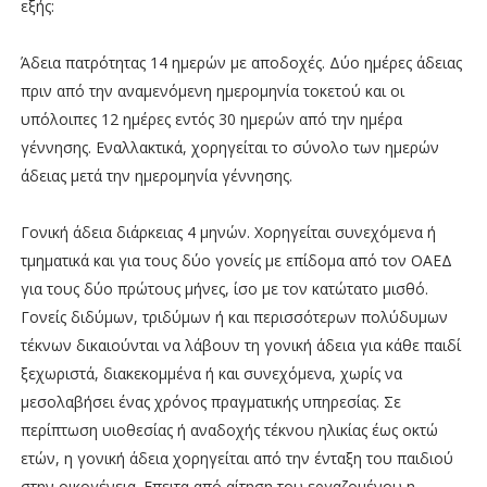
εξής:
Άδεια πατρότητας 14 ημερών με αποδοχές. Δύο ημέρες άδειας
πριν από την αναμενόμενη ημερομηνία τοκετού και οι
υπόλοιπες 12 ημέρες εντός 30 ημερών από την ημέρα
γέννησης. Εναλλακτικά, χορηγείται το σύνολο των ημερών
άδειας μετά την ημερομηνία γέννησης.
Γονική άδεια διάρκειας 4 μηνών. Χορηγείται συνεχόμενα ή
τμηματικά και για τους δύο γονείς με επίδομα από τον ΟΑΕΔ
για τους δύο πρώτους μήνες, ίσο με τον κατώτατο μισθό.
Γονείς διδύμων, τριδύμων ή και περισσότερων πολύδυμων
τέκνων δικαιούνται να λάβουν τη γονική άδεια για κάθε παιδί
ξεχωριστά, διακεκομμένα ή και συνεχόμενα, χωρίς να
μεσολαβήσει ένας χρόνος πραγματικής υπηρεσίας. Σε
περίπτωση υιοθεσίας ή αναδοχής τέκνου ηλικίας έως οκτώ
ετών, η γονική άδεια χορηγείται από την ένταξη του παιδιού
στην οικογένεια. Επειτα από αίτηση του εργαζομένου η