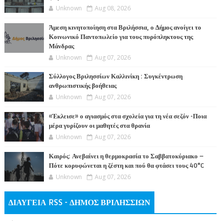
Unknown
Aug 08, 2026
Άμεση κινητοποίηση στα Βριλήσσια, ο Δήμος ανοίγει το
Κοινωνικό Παντοπωλείο για τους πυρόπληκτους της
Μάνδρας
Unknown
Aug 07, 2026
Σύλλογος Βριλησσίων Καλλινίκη : Συγκέντρωση
ανθρωπιστικής βοήθειας
Unknown
Aug 07, 2026
«Έκλεισε» ο αγιασμός στα σχολεία για τη νέα σεζόν -Ποια
μέρα γυρίζουν οι μαθητές στα θρανία
Unknown
Aug 07, 2026
Καιρός: Ανεβαίνει η θερμοκρασία το Σαββατοκύριακο –
Πότε κορυφώνεται η ζέστη και πού θα φτάσει τους 40°C
Unknown
Aug 07, 2026
ΔΙΑΥΓΕΙΑ RSS - ΔΗΜΟΣ ΒΡΙΛΗΣΣΙΩΝ