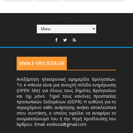
Pages
WWW.E-VRILISSIA.GR
Ανεξάρτητη ηλεκτρονική εφημερίδα Βριλησσίων.
Το e-vrilissia είναι μια ανοιχτή σελίδα ενημέρωσης
(OPEN Site) για όλους τους δημότες Βριλησσίων
και όχι μόνο. Τηρεί τους κανόνες προστασίας
προσωπικών δεδομένων (GDPR). Η ευθύνη για το
περιεχόμενο κάθε ανάρτησης ανήκει αποκλειστικά
στον συντάκτη, ο οποίος οφείλει να αναφέρει το
ονοματεπώνυμό του ή την πηγή προέλευσης του
Άρθρου. Email: evrilissia@gmail.com