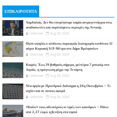
ΕΠΙΚΑΙΡΟΤΗΤΑ
Χαρδαλιάς: Δεν θα επιτρέψουμε καμία ανεμογεννήτρια στις
αναδασωτέες και πυρόπληκτες περιοχές της Αττικής
Unknown
Aug 09, 2026
Πολύ υψηλός ο κίνδυνος πυρκαγιάς (κατηγορία κινδύνου 4)
αύριο Κυριακή 9/8-Μέτρα στο Δήμο Βριλησσίων
Unknown
Aug 09, 2026
Καιρός: Έως 39 βαθμούς σήμερα, μελτέμια 7 μποφόρ στο
Αιγαίο, η πρόγνωση μέχρι την Τετάρτη
Unknown
Aug 09, 2026
Νέα αργία με Προεδρικό Διάταγμα η 26η Οκτωβρίου – Τι
ισχύει και σε ποιους αφορά
Unknown
Aug 09, 2026
«Καίνε» τους αδειούχους οι τιμές των καυσίμων – Πάνω
από 2,27 ευρώ η βενζίνη στα νησιά