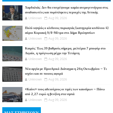
ΤΕΣ
Χαρδαλιάς: Δεν θα επιτρέψουμε καμία ανεμογεννήτρια στις
αναδασωτέες και πυρόπληκτες περιοχές της Αττικής
Unknown
Aug 09, 2026
Πολύ υψηλός ο κίνδυνος πυρκαγιάς (κατηγορία κινδύνου 4)
αύριο Κυριακή 9/8-Μέτρα στο Δήμο Βριλησσίων
Unknown
Aug 09, 2026
Καιρός: Έως 39 βαθμούς σήμερα, μελτέμια 7 μποφόρ στο
Αιγαίο, η πρόγνωση μέχρι την Τετάρτη
Unknown
Aug 09, 2026
Νέα αργία με Προεδρικό Διάταγμα η 26η Οκτωβρίου – Τι
ισχύει και σε ποιους αφορά
Unknown
Aug 09, 2026
«Καίνε» τους αδειούχους οι τιμές των καυσίμων – Πάνω
από 2,27 ευρώ η βενζίνη στα νησιά
Unknown
Aug 09, 2026