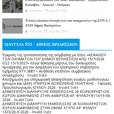
Επιστολή κατοίκων των οδών Καλλιανίου - Μητροπούλου -
Κισσάβου - Αλφειού - Ολύμπου
Unknown
Aug 08, 2026
Τελικός πίνακας επιτυχόντων και απορριπτέων της ΣΟΧ 4 /
2026 Δήμου Βριλησσίων
Unknown
Aug 08, 2026
ΔΙΑΥΓΕΙΑ RSS - ΔΗΜΟΣ ΒΡΙΛΗΣΣΙΩΝ
Έγκριση 1ης τροποποίησης της σύμβασης με τίτλο «ΑΣΦΑΛΙΣΗ
ΤΩΝ ΟΧΗΜΑΤΩΝ ΤΟΥ ΔΗΜΟΥ ΒΡΙΛΗΣΣΙΩΝ ΑΠΟ 15/7/2026
ΕΩΣ 15/7/2027» λόγω άσκησης μέρους του δικαιώματος
προαίρεσης για την ασφάλιση του ηλεκτρικού επιβατηγού
οχήματος ΚΤΥ 3887 – Ανάθεση επιπλέον συμβατικού
αντικειμένου
- Invalid Date
Αποζημίωση για υπερωριακή απασχόληση ενιαίου μισθολογίου
(μόνιμοι και ΙΔΑΧ) ΥΠΗΡΕΣΙΑ ΚΟΙΝΩΝΙΚΗΣ ΠΟΛΙΤΙΚΗΣ - Τακτικός
Προυπολογισμός ΙΟΥΛΙΟΥ 2026
- Invalid Date
ΔΗΜΟΣΙΕΥΣΗ ΔΙΑΚΗΡΥΞΗΣ ΕΚΜΙΣΘΩΣΗΣ 26 ΚΟΙΝΟΧΡΗΣΤΩΝ
ΧΩΡΩΝ ΔΙΑΦΗΜΙΣΗΣ ΣΤΗΝ ΑΜΑΡΥΣΙΑ ΑΡ. ΦΥΛΛΟΥ 8113/19-06-
2026
- Invalid Date
ΔΗΜΟΣΙΕΥΣΗ ΔΙΑΚΗΡΥΞΗ ΕΚΜΙΣΘΩΣΗΣ 26 ΚΟΙΝΟΧΡΗΣΤΩΝ
ΧΩΡΩΝ ΔΙΑΦΗΜΙΣΗΣ ΣΤΗΝ ΕΦΗΜ. ΧΤΥΠΟ ΑΡ. ΦΥΛΛΟΥ
1472/20-6-2026
- Invalid Date