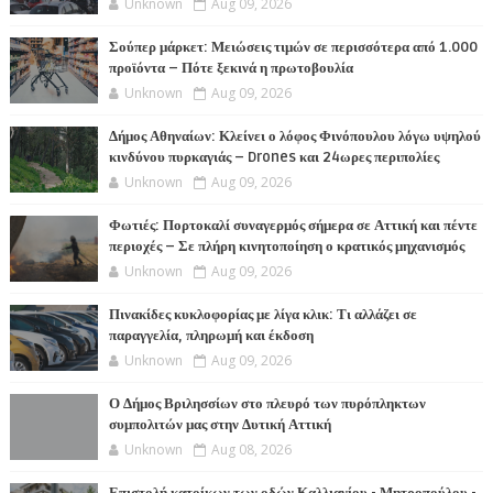
Unknown
Aug 09, 2026
Σούπερ μάρκετ: Μειώσεις τιμών σε περισσότερα από 1.000
προϊόντα – Πότε ξεκινά η πρωτοβουλία
Unknown
Aug 09, 2026
Δήμος Αθηναίων: Κλείνει ο λόφος Φινόπουλου λόγω υψηλού
κινδύνου πυρκαγιάς – Drones και 24ωρες περιπολίες
Unknown
Aug 09, 2026
Φωτιές: Πορτοκαλί συναγερμός σήμερα σε Αττική και πέντε
περιοχές – Σε πλήρη κινητοποίηση ο κρατικός μηχανισμός
Unknown
Aug 09, 2026
Πινακίδες κυκλοφορίας με λίγα κλικ: Τι αλλάζει σε
παραγγελία, πληρωμή και έκδοση
Unknown
Aug 09, 2026
Ο Δήμος Βριλησσίων στο πλευρό των πυρόπληκτων
συμπολιτών μας στην Δυτική Αττική
Unknown
Aug 08, 2026