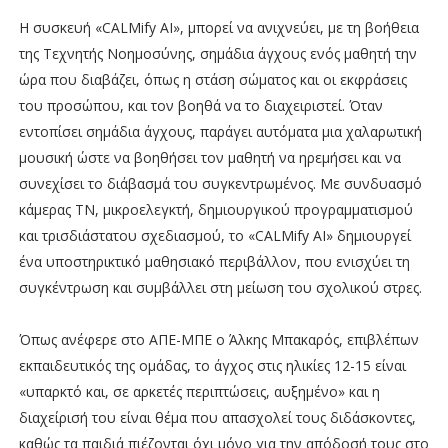
Η συσκευή «CALMify AI», μπορεί να ανιχνεύει, με τη βοήθεια
της Τεχνητής Νοημοσύνης, σημάδια άγχους ενός μαθητή την
ώρα που διαβάζει, όπως η στάση σώματος και οι εκφράσεις
του προσώπου, και τον βοηθά να το διαχειριστεί. Όταν
εντοπίσει σημάδια άγχους, παράγει αυτόματα μια χαλαρωτική
μουσική ώστε να βοηθήσει τον μαθητή να ηρεμήσει και να
συνεχίσει το διάβασμά του συγκεντρωμένος. Με συνδυασμό
κάμερας ΤΝ, μικροελεγκτή, δημιουργικού προγραμματισμού
και τρισδιάστατου σχεδιασμού, το «CALMify AI» δημιουργεί
ένα υποστηρικτικό μαθησιακό περιβάλλον, που ενισχύει τη
συγκέντρωση και συμβάλλει στη μείωση του σχολικού στρες.
Όπως ανέφερε στο ΑΠΕ-ΜΠΕ ο Άλκης Μπακαρός, επιβλέπων
εκπαιδευτικός της ομάδας, το άγχος στις ηλικίες 12-15 είναι
«υπαρκτό και, σε αρκετές περιπτώσεις, αυξημένο» και η
διαχείρισή του είναι θέμα που απασχολεί τους διδάσκοντες,
καθώς τα παιδιά πιέζονται όχι μόνο για την απόδοσή τους στο