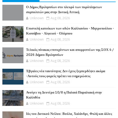
Ο Δήμος Βριλησσίων στο πλευρό των πυρόπληκτων
συμπολιτών μας στην Δυτική Αττική
Unknown
Aug 08, 2026
Επιστολή κατοίκων των οδών Καλλιανίου - Μητροπούλου -
Κισσάβου - Αλφειού - Ολύμπου
Unknown
Aug 08, 2026
Τελικός πίνακας επιτυχόντων και απορριπτέων της ΣΟΧ 4 /
2026 Δήμου Βριλησσίων
Unknown
Aug 08, 2026
Έβγαλες νέα ταυτότητα; Δεν έχεις ξεμπερδέψει ακόμα
-Αυτούς τους φορείς πρέπει να ενημερώσεις
Unknown
Aug 08, 2026
Ανοίγει τη Δευτέρα 10/8 η Παλαιά Παραλιακή στην
Καλλιθέα
Unknown
Aug 08, 2026
Ιός του Δυτικού Νείλου: Βούλα, Χαλάνδρι, Φυλή και άλλες