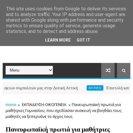
This site uses cookies from Google to deliver its services
and to analyze traffic. Your IP address and user-agent are
shared with Google along with performance and security
metrics to ensure quality of service, generate usage
statistics, and to detect and address abuse.
LEARN MORE
GOT IT
συμπολιτών μας στην Δυτική Αττική
Επιστολή κατοίκων των 
ΑΠΟΨΕΙΣ
Home
ΕΚΠΑΙΔΕΥΣΗ-ΟΙΚΟΓΕΝΕΙΑ
Πανευρωπαϊκή πρωτιά για
μαθήτριες Γυμνασίου, που σχεδίασαν συσκευή να βοηθάει τους
μαθητές να ξεπερνάνε το άγχος τους
Πανευρωπαϊκή πρωτιά για μαθήτριες