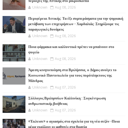
περιοχές της Αττικής στο μικροσκόπιο
Unknown
Aug 08, 2026
Περιφέρεια Αττικής: Τα έξι συμπεράσματα για την ψηφιακή
μετάβαση των επιχειρήσεων - Χαρδαλιάς: Στηρίζουμε τις
παραγωγικές δυνάμεις
Unknown
Aug 08, 2026
Ποια φάρμακα και καλλυντικά πρέπει να μπαίνουν στο
ψυγείο
Unknown
Aug 08, 2026
Άμεση κινητοποίηση στα Βριλήσσια, ο Δήμος ανοίγει το
Κοινωνικό Παντοπωλείο για τους πυρόπληκτους της
Μάνδρας
Unknown
Aug 07, 2026
Σύλλογος Βριλησσίων Καλλινίκη : Συγκέντρωση
ανθρωπιστικής βοήθειας
Unknown
Aug 07, 2026
«Έκλεισε» ο αγιασμός στα σχολεία για τη νέα σεζόν -Ποια
μέρα γυρίζουν οι μαθητές στα θρανία