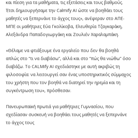
και πίεση για τα μαθήματα, τις εξετάσεις και τους βαθμούς.
Έτσι δημιουργήσαμε την Calmify AI ώστε να βοηθάει τους
μαθητές να ξεπερνάνε το άγχος τους», ανέφεραν στο ΑΠΕ-
ΜΠΕ οι μαθήτριες Εύα Γκολίκοβα, Ελευθερία Τζαγκαράκη,
Αλεξάνδρα Παπαδογιωργάκη και Ζουλιέν Χαραλαμπάκη.
«Θέλαμε να φτιάξουμε ένα εργαλείο που δεν θα βοηθά
απλώς στο “τι να διαβάσω”, αλλά και στο “πώς θα νιώθω” όσο
διαβάζω. Το CALMify AI σχεδιάστηκε με αυτή ακριβώς τη
φιλοσοφία: να λειτουργεί σαν ένας υποστηρικτικός σύμμαχος
του χρήστη που τον βοηθά να διατηρεί την ηρεμία και τη
συγκέντρωση του», πρόσθεσαν.
Πανευρωπαϊκή πρωτιά για μαθήτριες Γυμνασίου, που
σχεδίασαν συσκευή να βοηθάει τους μαθητές να ξεπερνάνε
το άγχος τους