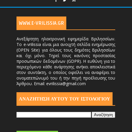
WWW.E-VRILISSIA.GR
Ανεξάρτητη ηλεκτρονική εφημερίδα Βριλησσίων.
Το e-vrilissia είναι μια ανοιχτή σελίδα ενημέρωσης
(OPEN Site) για όλους τους δημότες Βριλησσίων
και όχι μόνο. Τηρεί τους κανόνες προστασίας
προσωπικών δεδομένων (GDPR). Η ευθύνη για το
περιεχόμενο κάθε ανάρτησης ανήκει αποκλειστικά
στον συντάκτη, ο οποίος οφείλει να αναφέρει το
ονοματεπώνυμό του ή την πηγή προέλευσης του
Άρθρου. Email: evrilissia@gmail.com
ΑΝΑΖΗΤΗΣΗ ΑΥΤΟΎ ΤΟΥ ΙΣΤΟΛΟΓΙΟΥ