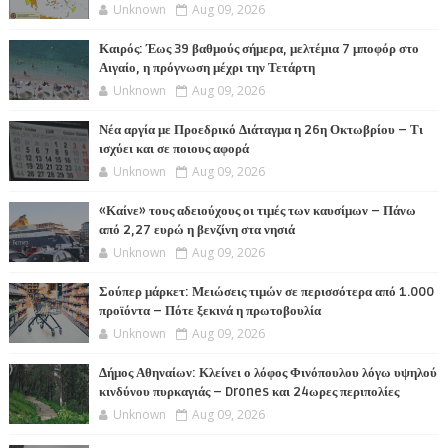
Unknown
Aug 09, 2026
Καιρός: Έως 39 βαθμούς σήμερα, μελτέμια 7 μποφόρ στο
Αιγαίο, η πρόγνωση μέχρι την Τετάρτη
Unknown
Aug 09, 2026
Νέα αργία με Προεδρικό Διάταγμα η 26η Οκτωβρίου – Τι
ισχύει και σε ποιους αφορά
Unknown
Aug 09, 2026
«Καίνε» τους αδειούχους οι τιμές των καυσίμων – Πάνω
από 2,27 ευρώ η βενζίνη στα νησιά
Unknown
Aug 09, 2026
Σούπερ μάρκετ: Μειώσεις τιμών σε περισσότερα από 1.000
προϊόντα – Πότε ξεκινά η πρωτοβουλία
Unknown
Aug 09, 2026
Δήμος Αθηναίων: Κλείνει ο λόφος Φινόπουλου λόγω υψηλού
κινδύνου πυρκαγιάς – Drones και 24ωρες περιπολίες
Unknown
Aug 09, 2026