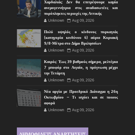
Χαρδαλιάς: Δεν θα επιτρέψουμε καμία
ανεμογεννήτρια στις αναδασωτέες και
πυρόπληκτες περιοχές της Αττικής
Unknown
Aug 09, 2026
Πολύ υψηλός ο κίνδυνος πυρκαγιάς
(κατηγορία κινδύνου 4) αύριο Κυριακή
9/8-Μέτρα στο Δήμο Βριλησσίων
Unknown
Aug 09, 2026
Καιρός: Έως 39 βαθμούς σήμερα, μελτέμια
7 μποφόρ στο Αιγαίο, η πρόγνωση μέχρι
την Τετάρτη
Unknown
Aug 09, 2026
Νέα αργία με Προεδρικό Διάταγμα η 26η
Οκτωβρίου – Τι ισχύει και σε ποιους
αφορά
Unknown
Aug 09, 2026
ΔΗΜΟΦΙΛΕΊΣ ΑΝΑΡΤΉΣΕΙΣ