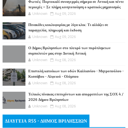
Φωτιές: Πορτοκαλί συναγερμός σήμερα σε Αττική και πέντε
περιοχές – Σε πλήρη κινητοποίηση ο κρατικός μηχανισμός
Unknown
Aug 09, 2026
Πινακίδες κυκλοφορίας με λίγα κλικ: Τι αλλάζει σε
παραγγελία, πληρωμή και έκδοση
Unknown
Aug 09, 2026
Ο Δήμος Βριλησσίων στο πλευρό των πυρόπληκτων
συμπολιτών μας στην Δυτική Αττική
Unknown
Aug 08, 2026
Επιστολή κατοίκων των οδών Καλλιανίου - Μητροπούλου -
Κισσάβου - Αλφειού - Ολύμπου
Unknown
Aug 08, 2026
Τελικός πίνακας επιτυχόντων και απορριπτέων της ΣΟΧ 4 /
2026 Δήμου Βριλησσίων
Unknown
Aug 08, 2026
ΔΙΑΥΓΕΙΑ RSS - ΔΗΜΟΣ ΒΡΙΛΗΣΣΙΩΝ