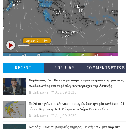
RECENT
POPULAR
COMMENTSΕΤΙΚΕ
ΤΕΣ
Χαρδαλιάς: Δεν θα επιτρέψουμε καμία ανεμογεννήτρια στις
αναδασωτέες και πυρόπληκτες περιοχές της Αττικής
Unknown
Aug 09, 2026
Πολύ υψηλός ο κίνδυνος πυρκαγιάς (κατηγορία κινδύνου 4)
αύριο Κυριακή 9/8-Μέτρα στο Δήμο Βριλησσίων
Unknown
Aug 09, 2026
Καιρός: Έως 39 βαθμούς σήμερα, μελτέμια 7 μποφόρ στο