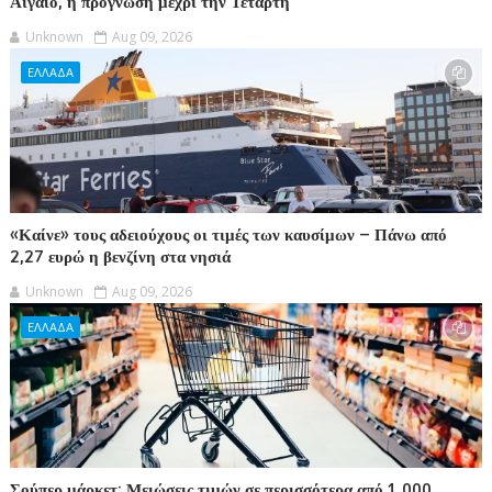
Αιγαίο, η πρόγνωση μέχρι την Τετάρτη
Unknown
Aug 09, 2026
ΕΛΛΑΔΑ
«Καίνε» τους αδειούχους οι τιμές των καυσίμων – Πάνω από
2,27 ευρώ η βενζίνη στα νησιά
Unknown
Aug 09, 2026
ΕΛΛΑΔΑ
Σούπερ μάρκετ: Μειώσεις τιμών σε περισσότερα από 1.000