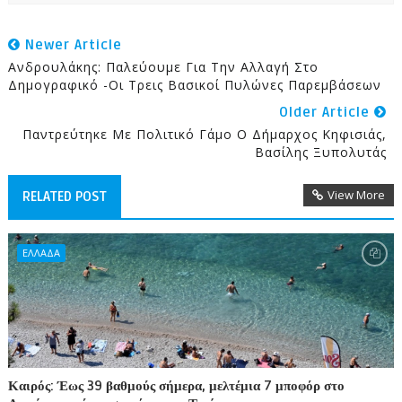
Newer Article
Ανδρουλάκης: Παλεύουμε Για Την Αλλαγή Στο
Δημογραφικό -Οι Τρεις Βασικοί Πυλώνες Παρεμβάσεων
Older Article
Παντρεύτηκε Με Πολιτικό Γάμο Ο Δήμαρχος Κηφισιάς,
Βασίλης Ξυπολυτάς
View More
RELATED POST
ΕΛΛΑΔΑ
Καιρός: Έως 39 βαθμούς σήμερα, μελτέμια 7 μποφόρ στο