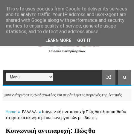
```html
```
This site uses cookies from Google to deliver its services
and to analyze traffic. Your IP address and user-agent are
shared with Google along with performance and security
metrics to ensure quality of service, generate usage
statistics, and to detect and address abuse.
LEARN MORE
GOT IT
ήτρια στις αναδασωτέες και πυρόπληκτες περιοχές της Αττικής
ΒΡΙΛΗΣΣΙΑ
Home
ΕΛΛΑΔΑ
Κοινωνική αντιπαροχή: Πώς θα αξιοποιηθούν
τα κρατικά ακίνητα μέσω συνεργασιών με ιδιώτες
Κοινωνική αντιπαροχή: Πώς θα