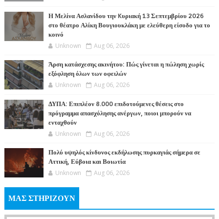
Η Μελίνα Ασλανίδου την Kυριακή 13 Σεπτεμβρίου 2026
στο θέατρο Αλίκη Βουγιουκλάκη με ελεύθερη είσοδο για το
κοινό
Unknown
Aug 06, 2026
Άρση κατάσχεσης ακινήτου: Πώς γίνεται η πώληση χωρίς
εξόφληση όλων των οφειλών
Unknown
Aug 06, 2026
ΔΥΠΑ: Επιπλέον 8.000 επιδοτούμενες θέσεις στο
πρόγραμμα απασχόλησης ανέργων, ποιοι μπορούν να
ενταχθούν
Unknown
Aug 06, 2026
Πολύ υψηλός κίνδυνος εκδήλωσης πυρκαγιάς σήμερα σε
Αττική, Εύβοια και Βοιωτία
Unknown
Aug 06, 2026
ΜΑΣ ΣΤΗΡΙΖΟΥΝ