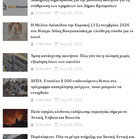
Διακήρυξη δημοπρασίας για την μίσθωση ακινήτου για τη
στάθμευση των οχημάτων του Δήμου Βριλησσίων
Unknown
Aug 06, 2026
Η Μελίνα Ασλανίδου την Kυριακή 13 Σεπτεμβρίου 2026
στο θέατρο Αλίκη Βουγιουκλάκη με ελεύθερη είσοδο για το
κοινό
Unknown
Aug 06, 2026
Άρση κατάσχεσης ακινήτου: Πώς γίνεται η πώληση χωρίς
εξόφληση όλων των οφειλών
Unknown
Aug 06, 2026
ΔΥΠΑ: Επιπλέον 8.000 επιδοτούμενες θέσεις στο
πρόγραμμα απασχόλησης ανέργων, ποιοι μπορούν να
ενταχθούν
Unknown
Aug 06, 2026
Πολύ υψηλός κίνδυνος εκδήλωσης πυρκαγιάς σήμερα σε
Αττική, Εύβοια και Βοιωτία
Unknown
Aug 06, 2026
Πυρόπληκτοι: Όλα τα μέτρα στήριξης για Δυτική Αττική και