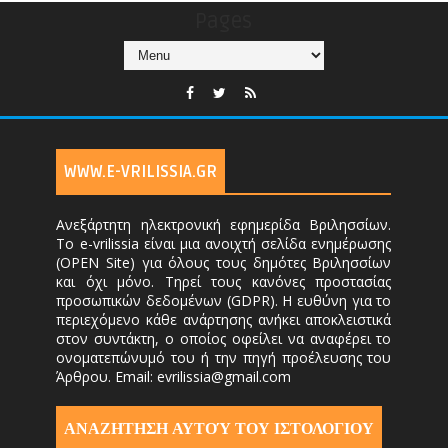
Pages
WWW.E-VRILISSIA.GR
Ανεξάρτητη ηλεκτρονική εφημερίδα Βριλησσίων.
Το e-vrilissia είναι μια ανοιχτή σελίδα ενημέρωσης
(OPEN Site) για όλους τους δημότες Βριλησσίων
και όχι μόνο. Τηρεί τους κανόνες προστασίας
προσωπικών δεδομένων (GDPR). Η ευθύνη για το
περιεχόμενο κάθε ανάρτησης ανήκει αποκλειστικά
στον συντάκτη, ο οποίος οφείλει να αναφέρει το
ονοματεπώνυμό του ή την πηγή προέλευσης του
Άρθρου. Email: evrilissia@gmail.com
ΑΝΑΖΗΤΗΣΗ ΑΥΤΟΎ ΤΟΥ ΙΣΤΟΛΟΓΙΟΥ