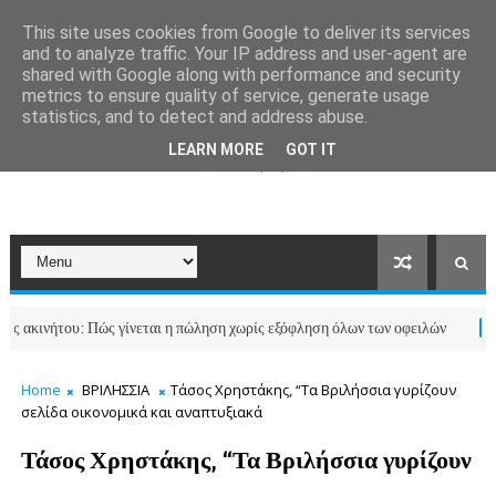
This site uses cookies from Google to deliver its services
and to analyze traffic. Your IP address and user-agent are
shared with Google along with performance and security
metrics to ensure quality of service, generate usage
statistics, and to detect and address abuse.
LEARN MORE
GOT IT
νήτου: Πώς γίνεται η πώληση χωρίς εξόφληση όλων των οφειλών
ΕΛΛΑΔΑ
Home
ΒΡΙΛΗΣΣΙΑ
Τάσος Χρηστάκης, “Τα Βριλήσσια γυρίζουν
σελίδα οικονομικά και αναπτυξιακά
Τάσος Χρηστάκης, “Τα Βριλήσσια γυρίζουν