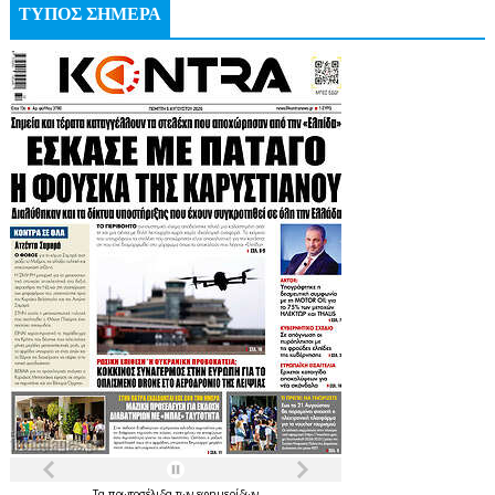
ΤΥΠΟΣ ΣΗΜΕΡΑ
Τα
πρωτοσέλιδα
των
εφημερίδων