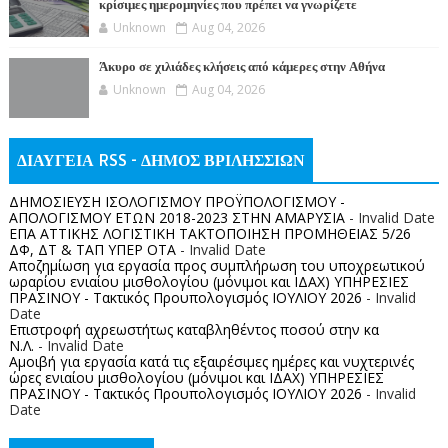
κρίσιμες ημερομηνίες που πρέπει να γνωρίζετε
Unknown
Aug 04, 2026
Άκυρο σε χιλιάδες κλήσεις από κάμερες στην Αθήνα
Unknown
Aug 04, 2026
ΔΙΑΥΓΕΙΑ RSS - ΔΗΜΟΣ ΒΡΙΛΗΣΣΙΩΝ
ΔΗΜΟΣΙΕΥΣΗ ΙΣΟΛΟΓΙΣΜΟΥ ΠΡΟΫΠΟΛΟΓΙΣΜΟΥ -
ΑΠΟΛΟΓΙΣΜΟΥ ΕΤΩΝ 2018-2023 ΣΤΗΝ ΑΜΑΡΥΣΙΑ
- Invalid Date
ΕΠΑ ΑΤΤΙΚΗΣ ΛΟΓΙΣΤΙΚΗ ΤΑΚΤΟΠΟΙΗΣΗ ΠΡΟΜΗΘΕΙΑΣ 5/26
ΔΦ, ΔΤ & ΤΑΠ ΥΠΕΡ ΟΤΑ
- Invalid Date
Αποζημίωση για εργασία προς συμπλήρωση του υποχρεωτικού
ωραρίου ενιαίου μισθολογίου (μόνιμοι και ΙΔΑΧ) ΥΠΗΡΕΣΙΕΣ
ΠΡΑΣΙΝΟΥ - Τακτικός Προυπολογισμός ΙΟΥΛΙΟΥ 2026
- Invalid
Date
Επιστροφή αχρεωστήτως καταβληθέντος ποσoύ στην κα
Ν.Λ.
- Invalid Date
Αμοιβή για εργασία κατά τις εξαιρέσιμες ημέρες και νυχτερινές
ώρες ενιαίου μισθολογίου (μόνιμοι και ΙΔΑΧ) ΥΠΗΡΕΣΙΕΣ
ΠΡΑΣΙΝΟΥ - Τακτικός Προυπολογισμός ΙΟΥΛΙΟΥ 2026
- Invalid
Date