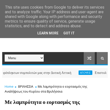
This site uses cookies from Google to deliver its services
and to analyze traffic. Your IP address and user-agent are
shared with Google along with performance and security
metrics to ensure quality of service, generate usage
statistics, and to detect and address abuse.
LEARN MORE
GOT IT
ηκτων συμπολιτών μας στην Δυτική Αττική
Επιστολή κατοίκω
ΑΠΟΨΕΙΣ
Home
ΒΡΙΛΗΣΣΙΑ
Με λαμπρότητα ο εορτασμός της
Αναλήψεως του Κυρίου στα Βριλήσσια
Με λαμπρότητα ο εορτασμός της