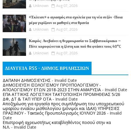
Unknown
Aug 07, 2026
«Έκλεισε» ο αγιασμός στα σχολεία για τη νέα σεζόν -Ποια
μέρα γυρίζουν οι μαθητές στα θρανία
Unknown
Aug 07, 2026
Καιρός: Ανεβαίνει η θερμοκρασία το Σαββατοκύριακο –
Πότε κορυφώνεται η ζέστη και πού θα φτάσει τους 40°C
Unknown
Aug 07, 2026
ΔΙΑΥΓΕΙΑ RSS - ΔΗΜΟΣ ΒΡΙΛΗΣΣΙΩΝ
ΔΑΠΑΝΗ ΔΗΜΟΣΙΕΥΣΗΣ
- Invalid Date
ΔΗΜΟΣΙΕΥΣΗ ΙΣΟΛΟΓΙΣΜΟΥ ΠΡΟΫΠΟΛΟΓΙΣΜΟΥ -
ΑΠΟΛΟΓΙΣΜΟΥ ΕΤΩΝ 2018-2023 ΣΤΗΝ ΑΜΑΡΥΣΙΑ
- Invalid Date
ΕΠΑ ΑΤΤΙΚΗΣ ΛΟΓΙΣΤΙΚΗ ΤΑΚΤΟΠΟΙΗΣΗ ΠΡΟΜΗΘΕΙΑΣ 5/26
ΔΦ, ΔΤ & ΤΑΠ ΥΠΕΡ ΟΤΑ
- Invalid Date
Αποζημίωση για εργασία προς συμπλήρωση του υποχρεωτικού
ωραρίου ενιαίου μισθολογίου (μόνιμοι και ΙΔΑΧ) ΥΠΗΡΕΣΙΕΣ
ΠΡΑΣΙΝΟΥ - Τακτικός Προυπολογισμός ΙΟΥΛΙΟΥ 2026
- Invalid
Date
Επιστροφή αχρεωστήτως καταβληθέντος ποσoύ στην κα
Ν.Λ.
- Invalid Date