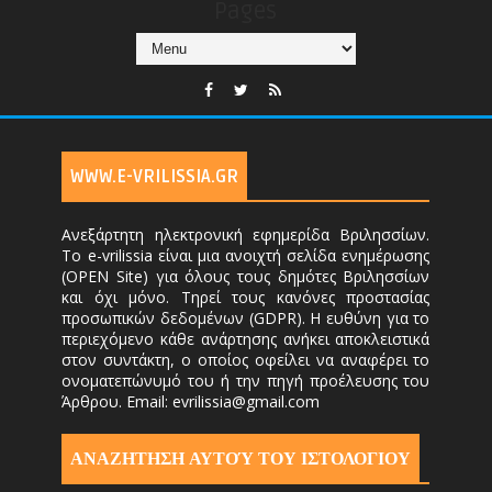
Pages
WWW.E-VRILISSIA.GR
Ανεξάρτητη ηλεκτρονική εφημερίδα Βριλησσίων.
Το e-vrilissia είναι μια ανοιχτή σελίδα ενημέρωσης
(OPEN Site) για όλους τους δημότες Βριλησσίων
και όχι μόνο. Τηρεί τους κανόνες προστασίας
προσωπικών δεδομένων (GDPR). Η ευθύνη για το
περιεχόμενο κάθε ανάρτησης ανήκει αποκλειστικά
στον συντάκτη, ο οποίος οφείλει να αναφέρει το
ονοματεπώνυμό του ή την πηγή προέλευσης του
Άρθρου. Email: evrilissia@gmail.com
ΑΝΑΖΗΤΗΣΗ ΑΥΤΟΎ ΤΟΥ ΙΣΤΟΛΟΓΙΟΥ