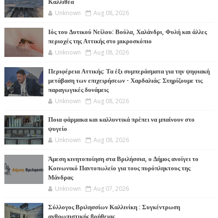
Καλλιθέα
Unknown
Aug 08, 2026
Ιός του Δυτικού Νείλου: Βούλα, Χαλάνδρι, Φυλή και άλλες
περιοχές της Αττικής στο μικροσκόπιο
Unknown
Aug 08, 2026
Περιφέρεια Αττικής: Τα έξι συμπεράσματα για την ψηφιακή
μετάβαση των επιχειρήσεων - Χαρδαλιάς: Στηρίζουμε τις
παραγωγικές δυνάμεις
Unknown
Aug 08, 2026
Ποια φάρμακα και καλλυντικά πρέπει να μπαίνουν στο
ψυγείο
Unknown
Aug 08, 2026
Άμεση κινητοποίηση στα Βριλήσσια, ο Δήμος ανοίγει το
Κοινωνικό Παντοπωλείο για τους πυρόπληκτους της
Μάνδρας
Unknown
Aug 07, 2026
Σύλλογος Βριλησσίων Καλλινίκη : Συγκέντρωση
ανθρωπιστικής βοήθειας