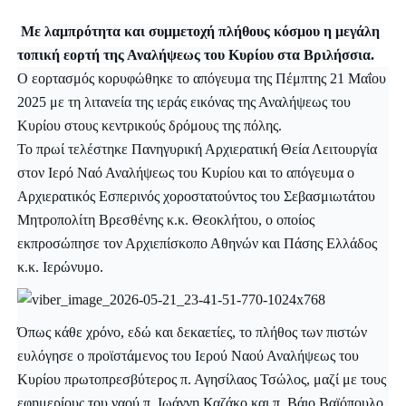
Με λαμπρότητα και συμμετοχή πλήθους κόσμου η μεγάλη
τοπική εορτή της Αναλήψεως του Κυρίου στα Βριλήσσια.
Ο εορτασμός κορυφώθηκε το απόγευμα της Πέμπτης 21 Mαΐου
2025 με τη λιτανεία της ιεράς εικόνας της Αναλήψεως του
Κυρίου στους κεντρικούς δρόμους της πόλης.
Το πρωί τελέστηκε Πανηγυρική Αρχιερατική Θεία Λειτουργία
στον Ιερό Ναό Αναλήψεως του Κυρίου και το απόγευμα ο
Αρχιερατικός Εσπερινός χοροστατούντος του Σεβασμιωτάτου
Μητροπολίτη Βρεσθένης κ.κ. Θεοκλήτου, ο οποίος
εκπροσώπησε τον Αρχιεπίσκοπο Αθηνών και Πάσης Ελλάδος
κ.κ. Ιερώνυμο.
Όπως κάθε χρόνο, εδώ και δεκαετίες, το πλήθος των πιστών
ευλόγησε ο προϊστάμενος του Ιερού Ναού Αναλήψεως του
Κυρίου πρωτοπρεσβύτερος π. Αγησίλαος Τσώλος, μαζί με τους
εφημερίους του ναού π. Ιωάννη Καζάκο και π. Βάιο Βαϊόπουλο,