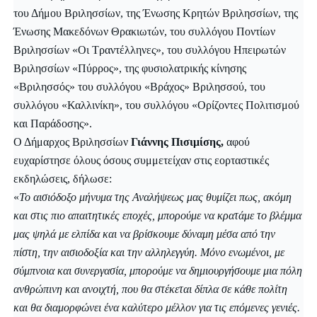
του Δήμου Βριλησσίων, της Ένωσης Κρητών Βριλησσίων, της
Ένωσης Μακεδόνων Θρακιωτών, του συλλόγου Ποντίων
Βριλησσίων «Οι Τραντέλληνες», του συλλόγου Ηπειρωτών
Βριλησσίων «Πύρρος», της φυσιολατρικής κίνησης
«Βριλησσός» του συλλόγου «Βράχος» Βριλησσού, του
συλλόγου «Καλλινίκη», του συλλόγου «Ορίζοντες Πολιτισμού
και Παράδοσης».
Ο Δήμαρχος Βριλησσίων
Γιάννης Πισιμίσης,
αφού
ευχαρίστησε όλους όσους συμμετείχαν στις εορταστικές
εκδηλώσεις, δήλωσε:
«
Το αισιόδοξο μήνυμα της Αναλήψεως μας θυμίζει πως, ακόμη
και στις πιο απαιτητικές εποχές, μπορούμε να κρατάμε το βλέμμα
μας ψηλά με ελπίδα και να βρίσκουμε δύναμη μέσα από την
πίστη, την αισιοδοξία και την αλληλεγγύη. Μόνο ενωμένοι, με
σύμπνοια και συνεργασία, μπορούμε να δημιουργήσουμε μια πόλη
ανθρώπινη και ανοιχτή, που θα στέκεται δίπλα σε κάθε πολίτη
και θα διαμορφώνει ένα καλύτερο μέλλον για τις επόμενες γενιές.