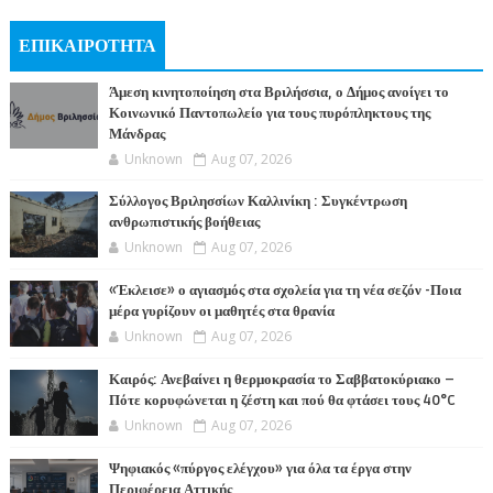
ΕΠΙΚΑΙΡΟΤΗΤΑ
Άμεση κινητοποίηση στα Βριλήσσια, ο Δήμος ανοίγει το
Κοινωνικό Παντοπωλείο για τους πυρόπληκτους της
Μάνδρας
Unknown
Aug 07, 2026
Σύλλογος Βριλησσίων Καλλινίκη : Συγκέντρωση
ανθρωπιστικής βοήθειας
Unknown
Aug 07, 2026
«Έκλεισε» ο αγιασμός στα σχολεία για τη νέα σεζόν -Ποια
μέρα γυρίζουν οι μαθητές στα θρανία
Unknown
Aug 07, 2026
Καιρός: Ανεβαίνει η θερμοκρασία το Σαββατοκύριακο –
Πότε κορυφώνεται η ζέστη και πού θα φτάσει τους 40°C
Unknown
Aug 07, 2026
Ψηφιακός «πύργος ελέγχου» για όλα τα έργα στην
Περιφέρεια Αττικής