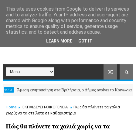
This site uses cookies from Google to deliver its services
and to analyze traffic. Your IP address and user-agent are
shared with Google along with performance and security
metrics to ensure quality of service, generate usage
statistics, and to detect and address abuse.
LEARN MORE
GOT IT
Άμεση κινητοποίηση στα Βριλήσσια, ο Δήμος ανοίγει το Κοινωνικό Παντοπωλ
Home
ΕΚΠΑΙΔΕΥΣΗ-ΟΙΚΟΓΕΝΕΙΑ
Πώς θα πλύνετε τα χαλιά
χωρίς να τα στείλετε σε καθαριστήριο
Πώς θα πλύνετε τα χαλιά χωρίς να τα