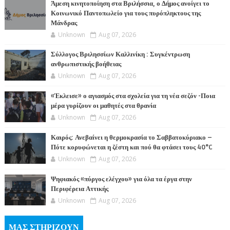
Άμεση κινητοποίηση στα Βριλήσσια, ο Δήμος ανοίγει το
Κοινωνικό Παντοπωλείο για τους πυρόπληκτους της
Μάνδρας
Unknown
Aug 07, 2026
Σύλλογος Βριλησσίων Καλλινίκη : Συγκέντρωση
ανθρωπιστικής βοήθειας
Unknown
Aug 07, 2026
«Έκλεισε» ο αγιασμός στα σχολεία για τη νέα σεζόν -Ποια
μέρα γυρίζουν οι μαθητές στα θρανία
Unknown
Aug 07, 2026
Καιρός: Ανεβαίνει η θερμοκρασία το Σαββατοκύριακο –
Πότε κορυφώνεται η ζέστη και πού θα φτάσει τους 40°C
Unknown
Aug 07, 2026
Ψηφιακός «πύργος ελέγχου» για όλα τα έργα στην
Περιφέρεια Αττικής
Unknown
Aug 07, 2026
ΜΑΣ ΣΤΗΡΙΖΟΥΝ