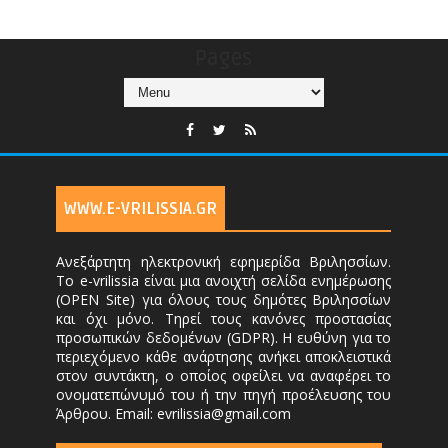
Pages
WWW.E-VRILISSIA.GR
Ανεξάρτητη ηλεκτρονική εφημερίδα Βριλησσίων.
Το e-vrilissia είναι μια ανοιχτή σελίδα ενημέρωσης
(OPEN Site) για όλους τους δημότες Βριλησσίων
και όχι μόνο. Τηρεί τους κανόνες προστασίας
προσωπικών δεδομένων (GDPR). Η ευθύνη για το
περιεχόμενο κάθε ανάρτησης ανήκει αποκλειστικά
στον συντάκτη, ο οποίος οφείλει να αναφέρει το
ονοματεπώνυμό του ή την πηγή προέλευσης του
Άρθρου. Email: evrilissia@gmail.com