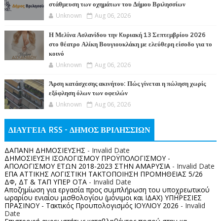
στάθμευση των οχημάτων του Δήμου Βριλησσίων
Unknown
Aug 06, 2026
Η Μελίνα Ασλανίδου την Kυριακή 13 Σεπτεμβρίου 2026
στο θέατρο Αλίκη Βουγιουκλάκη με ελεύθερη είσοδο για το
κοινό
Unknown
Aug 06, 2026
Άρση κατάσχεσης ακινήτου: Πώς γίνεται η πώληση χωρίς
εξόφληση όλων των οφειλών
Unknown
Aug 06, 2026
ΔΙΑΥΓΕΙΑ RSS - ΔΗΜΟΣ ΒΡΙΛΗΣΣΙΩΝ
ΔΑΠΑΝΗ ΔΗΜΟΣΙΕΥΣΗΣ
- Invalid Date
ΔΗΜΟΣΙΕΥΣΗ ΙΣΟΛΟΓΙΣΜΟΥ ΠΡΟΫΠΟΛΟΓΙΣΜΟΥ -
ΑΠΟΛΟΓΙΣΜΟΥ ΕΤΩΝ 2018-2023 ΣΤΗΝ ΑΜΑΡΥΣΙΑ
- Invalid Date
ΕΠΑ ΑΤΤΙΚΗΣ ΛΟΓΙΣΤΙΚΗ ΤΑΚΤΟΠΟΙΗΣΗ ΠΡΟΜΗΘΕΙΑΣ 5/26
ΔΦ, ΔΤ & ΤΑΠ ΥΠΕΡ ΟΤΑ
- Invalid Date
Αποζημίωση για εργασία προς συμπλήρωση του υποχρεωτικού
ωραρίου ενιαίου μισθολογίου (μόνιμοι και ΙΔΑΧ) ΥΠΗΡΕΣΙΕΣ
ΠΡΑΣΙΝΟΥ - Τακτικός Προυπολογισμός ΙΟΥΛΙΟΥ 2026
- Invalid
Date