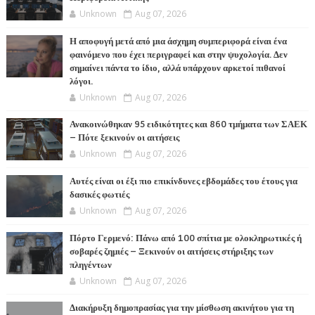
Unknown
Aug 07, 2026
Η αποφυγή μετά από μια άσχημη συμπεριφορά είναι ένα
φαινόμενο που έχει περιγραφεί και στην ψυχολογία. Δεν
σημαίνει πάντα το ίδιο, αλλά υπάρχουν αρκετοί πιθανοί
λόγοι.
Unknown
Aug 07, 2026
Ανακοινώθηκαν 95 ειδικότητες και 860 τμήματα των ΣΑΕΚ
– Πότε ξεκινούν οι αιτήσεις
Unknown
Aug 07, 2026
Αυτές είναι οι έξι πιο επικίνδυνες εβδομάδες του έτους για
δασικές φωτιές
Unknown
Aug 07, 2026
Πόρτο Γερμενό: Πάνω από 100 σπίτια με ολοκληρωτικές ή
σοβαρές ζημιές – Ξεκινούν οι αιτήσεις στήριξης των
πληγέντων
Unknown
Aug 07, 2026
Διακήρυξη δημοπρασίας για την μίσθωση ακινήτου για τη