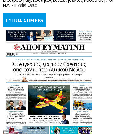
Επιστροφή αχρεωστήτως καταβληθέντος ποσoύ στην κα
Ν.Λ.
- Invalid Date
ΤΥΠΟΣ ΣΗΜΕΡΑ