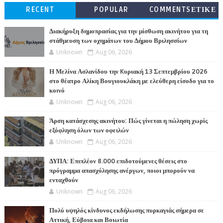
RECENT
POPULAR
COMMENTSΕΤΙΚΕ
ΤΕΣ
Διακήρυξη δημοπρασίας για την μίσθωση ακινήτου για τη
στάθμευση των οχημάτων του Δήμου Βριλησσίων
Unknown
Aug 06, 2026
Η Μελίνα Ασλανίδου την Kυριακή 13 Σεπτεμβρίου 2026
στο θέατρο Αλίκη Βουγιουκλάκη με ελεύθερη είσοδο για το
κοινό
Unknown
Aug 06, 2026
Άρση κατάσχεσης ακινήτου: Πώς γίνεται η πώληση χωρίς
εξόφληση όλων των οφειλών
Unknown
Aug 06, 2026
ΔΥΠΑ: Επιπλέον 8.000 επιδοτούμενες θέσεις στο
πρόγραμμα απασχόλησης ανέργων, ποιοι μπορούν να
ενταχθούν
Unknown
Aug 06, 2026
Πολύ υψηλός κίνδυνος εκδήλωσης πυρκαγιάς σήμερα σε
Αττική, Εύβοια και Βοιωτία