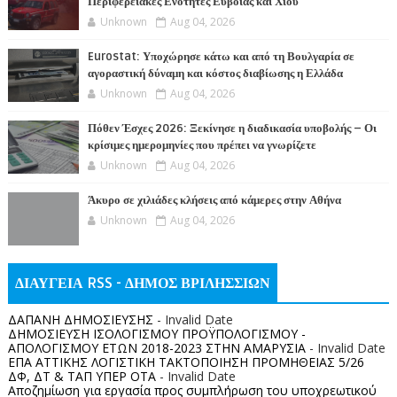
Περιφερειακές Ενότητες Εύβοιας και Χίου
Unknown
Aug 04, 2026
Eurostat: Υποχώρησε κάτω και από τη Βουλγαρία σε
αγοραστική δύναμη και κόστος διαβίωσης η Ελλάδα
Unknown
Aug 04, 2026
Πόθεν Έσχες 2026: Ξεκίνησε η διαδικασία υποβολής – Οι
κρίσιμες ημερομηνίες που πρέπει να γνωρίζετε
Unknown
Aug 04, 2026
Άκυρο σε χιλιάδες κλήσεις από κάμερες στην Αθήνα
Unknown
Aug 04, 2026
ΔΙΑΥΓΕΙΑ RSS - ΔΗΜΟΣ ΒΡΙΛΗΣΣΙΩΝ
ΔΑΠΑΝΗ ΔΗΜΟΣΙΕΥΣΗΣ
- Invalid Date
ΔΗΜΟΣΙΕΥΣΗ ΙΣΟΛΟΓΙΣΜΟΥ ΠΡΟΫΠΟΛΟΓΙΣΜΟΥ -
ΑΠΟΛΟΓΙΣΜΟΥ ΕΤΩΝ 2018-2023 ΣΤΗΝ ΑΜΑΡΥΣΙΑ
- Invalid Date
ΕΠΑ ΑΤΤΙΚΗΣ ΛΟΓΙΣΤΙΚΗ ΤΑΚΤΟΠΟΙΗΣΗ ΠΡΟΜΗΘΕΙΑΣ 5/26
ΔΦ, ΔΤ & ΤΑΠ ΥΠΕΡ ΟΤΑ
- Invalid Date
Αποζημίωση για εργασία προς συμπλήρωση του υποχρεωτικού