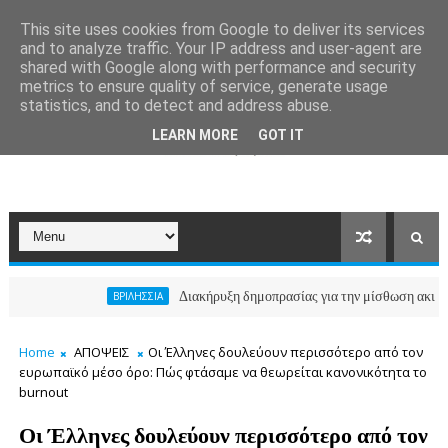
This site uses cookies from Google to deliver its services
and to analyze traffic. Your IP address and user-agent are
shared with Google along with performance and security
metrics to ensure quality of service, generate usage
statistics, and to detect and address abuse.
LEARN MORE
GOT IT
Διακήρυξη δημοπρασίας για την μίσθωση ακινήτου για 
ΒΡΙΛΗΣΣΙΑ
Home
ΑΠΟΨΕΙΣ
Οι Έλληνες δουλεύουν περισσότερο από τον
ευρωπαϊκό μέσο όρο: Πώς φτάσαμε να θεωρείται κανονικότητα το
burnout
Οι Έλληνες δουλεύουν περισσότερο από τον