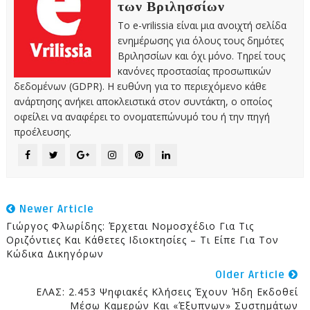
των Βριλησσίων
Το e-vrilissia είναι μια ανοιχτή σελίδα
ενημέρωσης για όλους τους δημότες
Βριλησσίων και όχι μόνο. Τηρεί τους
κανόνες προστασίας προσωπικών
δεδομένων (GDPR). Η ευθύνη για το περιεχόμενο κάθε
ανάρτησης ανήκει αποκλειστικά στον συντάκτη, ο οποίος
οφείλει να αναφέρει το ονοματεπώνυμό του ή την πηγή
προέλευσης.
Newer Article
Γιώργος Φλωρίδης: Έρχεται Νομοσχέδιο Για Τις
Οριζόντιες Και Κάθετες Ιδιοκτησίες – Τι Είπε Για Τον
Κώδικα Δικηγόρων
Older Article
ΕΛΑΣ: 2.453 Ψηφιακές Κλήσεις Έχουν Ήδη Εκδοθεί
Μέσω Καμερών Και «έξυπνων» Συστημάτων