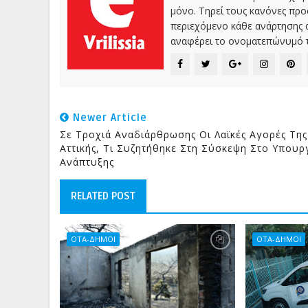
μόνο. Τηρεί τους κανόνες πρ
περιεχόμενο κάθε ανάρτησης α
αναφέρει το ονοματεπώνυμό τ
Newer Article
Σε Τροχιά Αναδιάρθρωσης Οι Λαϊκές Αγορές Της
Αττικής, Τι Συζητήθηκε Στη Σύσκεψη Στο Υπουρ
Ανάπτυξης
RELATED POST
ΟΤΑ-ΔΗΜΟΙ
ΟΤΑ-ΔΗΜΟΙ