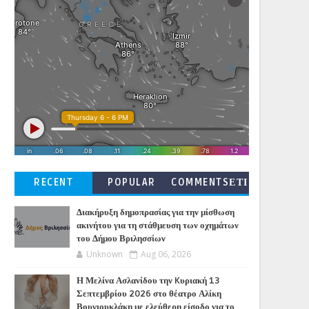
RECENT
POPULAR
COMMENTSΕΤΙ
ΚΕΤΕΣ
Διακήρυξη δημοπρασίας για την μίσθωση
ακινήτου για τη στάθμευση των οχημάτων
του Δήμου Βριλησσίων
Unknown
Aug 06, 2026
Η Μελίνα Ασλανίδου την Kυριακή 13
Σεπτεμβρίου 2026 στο θέατρο Αλίκη
Βουγιουκλάκη με ελεύθερη είσοδο για το