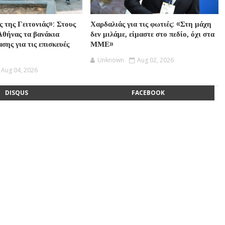
 της Γειτονιάς»: Στους
Χαρδαλιάς για τις φωτιές: «Στη μάχη
Αθήνας τα βανάκια
δεν μιλάμε, είμαστε στο πεδίο, όχι στα
σης για τις επισκευές
ΜΜΕ»
Unknown
Aug 02, 2026
Aug 04, 2026
DISQUS
FACEBOOK