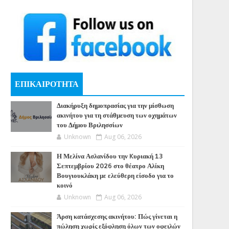
ΕΠΙΚΑΙΡΟΤΗΤΑ
Διακήρυξη δημοπρασίας για την μίσθωση
ακινήτου για τη στάθμευση των οχημάτων
του Δήμου Βριλησσίων
Unknown
Aug 06, 2026
Η Μελίνα Ασλανίδου την Kυριακή 13
Σεπτεμβρίου 2026 στο θέατρο Αλίκη
Βουγιουκλάκη με ελεύθερη είσοδο για το
κοινό
Unknown
Aug 06, 2026
Άρση κατάσχεσης ακινήτου: Πώς γίνεται η
πώληση χωρίς εξόφληση όλων των οφειλών