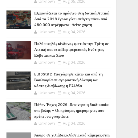
Unknown
Aug 06, 2026
Εξαφανίζεται το πράσινο στη δυτική Αττική:
Από το 2018 έχουν γίνει στάχτη πάνω από
480.000 στρέμματα -Δείτε χάρτη
Unknown
Aug 04, 2026
Πολύ υψηλός κίνδυνος φωτιάς την Τρίτη σε
Αττική και στις Περιφερειακές Ενότητες
Εύβοιας και Χίου
Unknown
Aug 04, 2026
Eurostat: Υποχώρησε κάτω και από τη
Βουλγαρία σε αγοραστική δύναμη και
κόστος διαβίωσης η Ελλάδα
Unknown
Aug 04, 2026
Πόθεν Έσχες 2026: Ξεκίνησε η διαδικασία
υποβολής – Οι κρίσιμες ημερομηνίες που
πρέπει να γνωρίζετε
Unknown
Aug 04, 2026
Άκυρο σε χιλιάδες κλήσεις από κάμερες στην