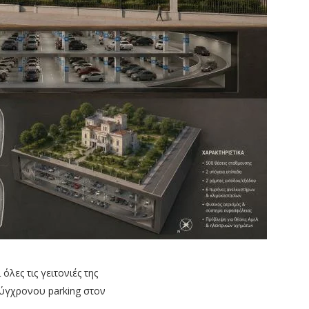
λες τις γειτονιές της
ύγχρονου parking στον