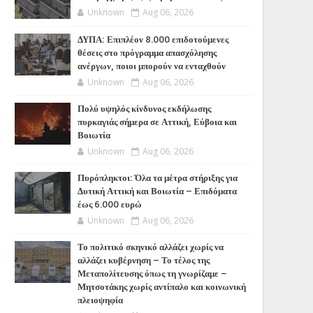
Unknown
Aug 06, 2026
ΔΥΠΑ: Επιπλέον 8.000 επιδοτούμενες
θέσεις στο πρόγραμμα απασχόλησης
ανέργων, ποιοι μπορούν να ενταχθούν
Unknown
Aug 06, 2026
Πολύ υψηλός κίνδυνος εκδήλωσης
πυρκαγιάς σήμερα σε Αττική, Εύβοια και
Βοιωτία
Unknown
Aug 06, 2026
Πυρόπληκτοι: Όλα τα μέτρα στήριξης για
Δυτική Αττική και Βοιωτία – Επιδόματα
έως 6.000 ευρώ
Unknown
Aug 06, 2026
Το πολιτικό σκηνικό αλλάζει χωρίς να
αλλάζει κυβέρνηση – Το τέλος της
Μεταπολίτευσης όπως τη γνωρίζαμε –
Μητσοτάκης χωρίς αντίπαλο και κοινωνική
πλειοψηφία