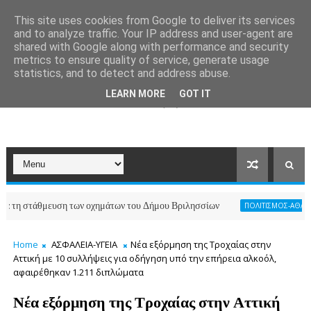
This site uses cookies from Google to deliver its services
and to analyze traffic. Your IP address and user-agent are
shared with Google along with performance and security
metrics to ensure quality of service, generate usage
statistics, and to detect and address abuse.
LEARN MORE
GOT IT
 στάθμευση των οχημάτων του Δήμου Βριλησσίων
ΠΟΛΙΤΙΣΜΟΣ-ΑΘΛΗΤΙΣΜΟΣ
Home
ΑΣΦΑΛΕΙΑ-ΥΓΕΙΑ
Νέα εξόρμηση της Τροχαίας στην
Αττική με 10 συλλήψεις για οδήγηση υπό την επήρεια αλκοόλ,
αφαιρέθηκαν 1.211 διπλώματα
Νέα εξόρμηση της Τροχαίας στην Αττική