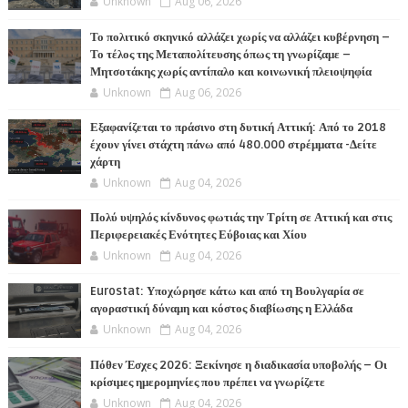
Unknown
Aug 06, 2026
Το πολιτικό σκηνικό αλλάζει χωρίς να αλλάζει κυβέρνηση –
Το τέλος της Μεταπολίτευσης όπως τη γνωρίζαμε –
Μητσοτάκης χωρίς αντίπαλο και κοινωνική πλειοψηφία
Unknown
Aug 06, 2026
Εξαφανίζεται το πράσινο στη δυτική Αττική: Από το 2018
έχουν γίνει στάχτη πάνω από 480.000 στρέμματα -Δείτε
χάρτη
Unknown
Aug 04, 2026
Πολύ υψηλός κίνδυνος φωτιάς την Τρίτη σε Αττική και στις
Περιφερειακές Ενότητες Εύβοιας και Χίου
Unknown
Aug 04, 2026
Eurostat: Υποχώρησε κάτω και από τη Βουλγαρία σε
αγοραστική δύναμη και κόστος διαβίωσης η Ελλάδα
Unknown
Aug 04, 2026
Πόθεν Έσχες 2026: Ξεκίνησε η διαδικασία υποβολής – Οι
κρίσιμες ημερομηνίες που πρέπει να γνωρίζετε
Unknown
Aug 04, 2026