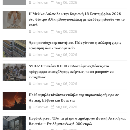
Unknown
Aug 06, 2026
Η Μελίνα Ασλανίδου την Kυριακή 13 Σεπτεμβρίου 2026
στο θέατρο Αλίκη Βουγιουκλάκη με ελεύθερη είσοδο για το
κοινό
Unknown
Aug 06, 2026
Άρση κατάσχεσης ακινήτου: Πώς γίνεται η πώληση χωρίς
εξόφληση όλων των οφειλών
Unknown
Aug 06, 2026
ΔΥΠΑ: Επιπλέον 8.000 επιδοτούμενες θέσεις στο
πρόγραμμα απασχόλησης ανέργων, ποιοι μπορούν να
ενταχθούν
Unknown
Aug 06, 2026
Πολύ υψηλός κίνδυνος εκδήλωσης πυρκαγιάς σήμερα σε
Αττική, Εύβοια και Βοιωτία
Unknown
Aug 06, 2026
Πυρόπληκτοι: Όλα τα μέτρα στήριξης για Δυτική Αττική και
Βοιωτία – Επιδόματα έως 6.000 ευρώ