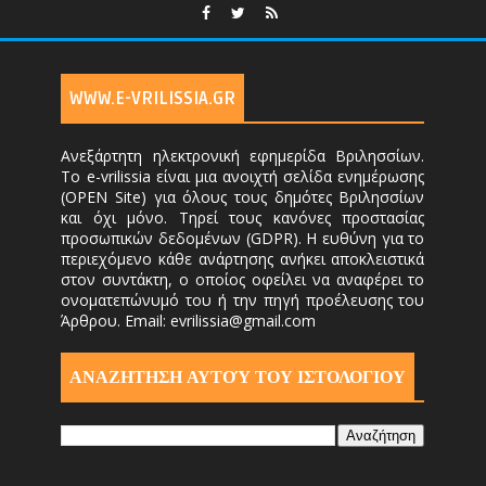
WWW.E-VRILISSIA.GR
Ανεξάρτητη ηλεκτρονική εφημερίδα Βριλησσίων.
Το e-vrilissia είναι μια ανοιχτή σελίδα ενημέρωσης
(OPEN Site) για όλους τους δημότες Βριλησσίων
και όχι μόνο. Τηρεί τους κανόνες προστασίας
προσωπικών δεδομένων (GDPR). Η ευθύνη για το
περιεχόμενο κάθε ανάρτησης ανήκει αποκλειστικά
στον συντάκτη, ο οποίος οφείλει να αναφέρει το
ονοματεπώνυμό του ή την πηγή προέλευσης του
Άρθρου. Email: evrilissia@gmail.com
ΑΝΑΖΗΤΗΣΗ ΑΥΤΟΎ ΤΟΥ ΙΣΤΟΛΟΓΙΟΥ