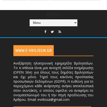
Pages
WWW.E-VRILISSIA.GR
Ανεξάρτητη ηλεκτρονική εφημερίδα Βριλησσίων.
Το e-vrilissia είναι μια ανοιχτή σελίδα ενημέρωσης
(OPEN Site) για όλους τους δημότες Βριλησσίων
και όχι μόνο. Τηρεί τους κανόνες προστασίας
προσωπικών δεδομένων (GDPR). Η ευθύνη για το
περιεχόμενο κάθε ανάρτησης ανήκει αποκλειστικά
στον συντάκτη, ο οποίος οφείλει να αναφέρει το
ονοματεπώνυμό του ή την πηγή προέλευσης του
Άρθρου. Email: evrilissia@gmail.com