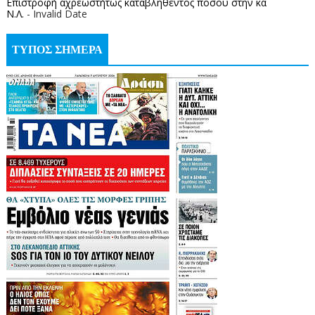
Επιστροφή αχρεωστήτως καταβληθέντος ποσoύ στην κα
Ν.Λ.
- Invalid Date
ΤΥΠΟΣ ΣΗΜΕΡΑ