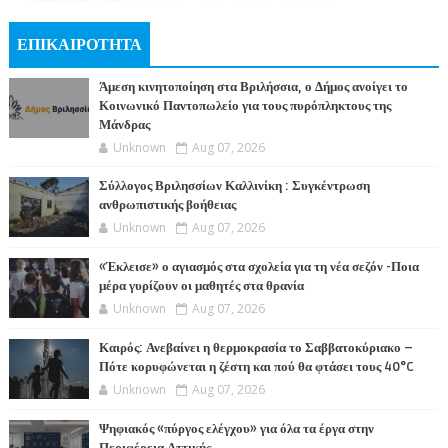
ΕΠΙΚΑΙΡΟΤΗΤΑ
Άμεση κινητοποίηση στα Βριλήσσια, ο Δήμος ανοίγει το
Κοινωνικό Παντοπωλείο για τους πυρόπληκτους της
Μάνδρας
Unknown
Aug 07, 2026
Σύλλογος Βριλησσίων Καλλινίκη : Συγκέντρωση
ανθρωπιστικής βοήθειας
Unknown
Aug 07, 2026
«Έκλεισε» ο αγιασμός στα σχολεία για τη νέα σεζόν -Ποια
μέρα γυρίζουν οι μαθητές στα θρανία
Unknown
Aug 07, 2026
Καιρός: Ανεβαίνει η θερμοκρασία το Σαββατοκύριακο –
Πότε κορυφώνεται η ζέστη και πού θα φτάσει τους 40°C
Unknown
Aug 07, 2026
Ψηφιακός «πύργος ελέγχου» για όλα τα έργα στην
Περιφέρεια Αττικής