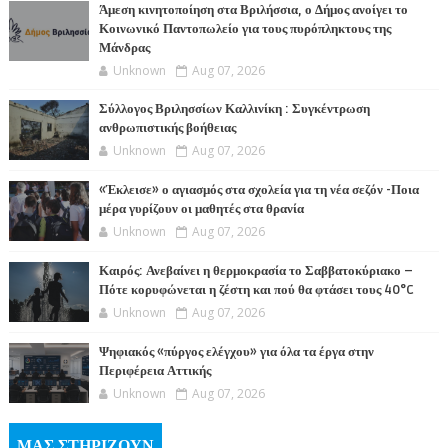
Άμεση κινητοποίηση στα Βριλήσσια, ο Δήμος ανοίγει το
Κοινωνικό Παντοπωλείο για τους πυρόπληκτους της
Μάνδρας
Unknown
Aug 07, 2026
Σύλλογος Βριλησσίων Καλλινίκη : Συγκέντρωση
ανθρωπιστικής βοήθειας
Unknown
Aug 07, 2026
«Έκλεισε» ο αγιασμός στα σχολεία για τη νέα σεζόν -Ποια
μέρα γυρίζουν οι μαθητές στα θρανία
Unknown
Aug 07, 2026
Καιρός: Ανεβαίνει η θερμοκρασία το Σαββατοκύριακο –
Πότε κορυφώνεται η ζέστη και πού θα φτάσει τους 40°C
Unknown
Aug 07, 2026
Ψηφιακός «πύργος ελέγχου» για όλα τα έργα στην
Περιφέρεια Αττικής
Unknown
Aug 07, 2026
ΜΑΣ ΣΤΗΡΙΖΟΥΝ