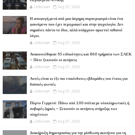
Unknown
Aug 07, 2026
Η αποφυγή μετά από μια άσχημη συμπεριφορά είναι ένα
φαινόμενο που έχει περιγραφεί και στην ψυχολογία. Δεν
σημαίνει πάντα το ίδιο, αλλά υπάρχουν αρκετοί πιθανοί
λόγοι.
Unknown
Aug 07, 2026
Ανακοινώθηκαν 95 ειδικότητες και 860 τμήματα των ΣΑΕΚ
– Πότε ξεκινούν οι αιτήσεις
Unknown
Aug 07, 2026
Αυτές είναι οι έξι πιο επικίνδυνες εβδομάδες του έτους για
δασικές φωτιές
Unknown
Aug 07, 2026
Πόρτο Γερμενό: Πάνω από 100 σπίτια με ολοκληρωτικές ή
σοβαρές ζημιές – Ξεκινούν οι αιτήσεις στήριξης των
πληγέντων
Unknown
Aug 07, 2026
Διακήρυξη δημοπρασίας για την μίσθωση ακινήτου για τη