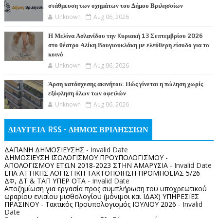
στάθμευση των οχημάτων του Δήμου Βριλησσίων
Unknown
Aug 06, 2026
Η Μελίνα Ασλανίδου την Kυριακή 13 Σεπτεμβρίου 2026
στο θέατρο Αλίκη Βουγιουκλάκη με ελεύθερη είσοδο για το
κοινό
Unknown
Aug 06, 2026
Άρση κατάσχεσης ακινήτου: Πώς γίνεται η πώληση χωρίς
εξόφληση όλων των οφειλών
Unknown
Aug 06, 2026
ΔΙΑΥΓΕΙΑ RSS - ΔΗΜΟΣ ΒΡΙΛΗΣΣΙΩΝ
ΔΑΠΑΝΗ ΔΗΜΟΣΙΕΥΣΗΣ
- Invalid Date
ΔΗΜΟΣΙΕΥΣΗ ΙΣΟΛΟΓΙΣΜΟΥ ΠΡΟΫΠΟΛΟΓΙΣΜΟΥ -
ΑΠΟΛΟΓΙΣΜΟΥ ΕΤΩΝ 2018-2023 ΣΤΗΝ ΑΜΑΡΥΣΙΑ
- Invalid Date
ΕΠΑ ΑΤΤΙΚΗΣ ΛΟΓΙΣΤΙΚΗ ΤΑΚΤΟΠΟΙΗΣΗ ΠΡΟΜΗΘΕΙΑΣ 5/26
ΔΦ, ΔΤ & ΤΑΠ ΥΠΕΡ ΟΤΑ
- Invalid Date
Αποζημίωση για εργασία προς συμπλήρωση του υποχρεωτικού
ωραρίου ενιαίου μισθολογίου (μόνιμοι και ΙΔΑΧ) ΥΠΗΡΕΣΙΕΣ
ΠΡΑΣΙΝΟΥ - Τακτικός Προυπολογισμός ΙΟΥΛΙΟΥ 2026
- Invalid
Date