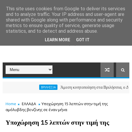
This site uses cookies from Google to deliver its services
and to analyze traffic. Your IP address and user-agent are
shared with Google along with performance and security
metrics to ensure quality of service, generate usage
statistics, and to detect and address abuse.
LEARN MORE
GOT IT
Άμεση κινητοποίηση στα Βριλήσσια, ο Δήμος ανοί
ΒΡΙΛΗΣΣΙΑ
Home
ΕΛΛΑΔΑ
Υποχώρηση 15 λεπτών στην τιμή της
αμόλυβδης βενζίνης σε έναν μήνα
Υποχώρηση 15 λεπτών στην τιμή της