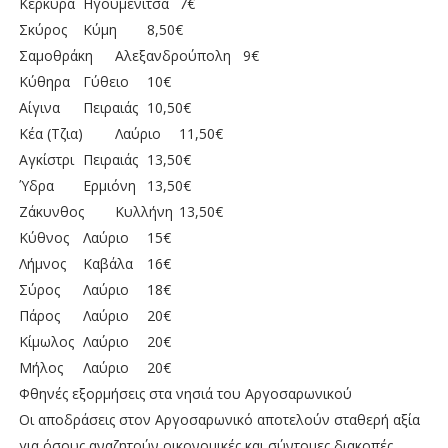
Κέρκυρα
Ηγουμενίτσα
7€
Σκύρος
Κύμη
8,50€
Σαμοθράκη
Αλεξανδρούπολη
9€
Κύθηρα
Γύθειο
10€
Αίγινα
Πειραιάς
10,50€
Κέα (Τζια)
Λαύριο
11,50€
Αγκίστρι
Πειραιάς
13,50€
Ύδρα
Ερμιόνη
13,50€
Ζάκυνθος
Κυλλήνη
13,50€
Κύθνος
Λαύριο
15€
Λήμνος
Καβάλα
16€
Σύρος
Λαύριο
18€
Πάρος
Λαύριο
20€
Κίμωλος
Λαύριο
20€
Μήλος
Λαύριο
20€
Φθηνές εξορμήσεις στα νησιά του Αργοσαρωνικού
Οι αποδράσεις στον Αργοσαρωνικό αποτελούν σταθερή αξία
για όσους αναζητούν οικονομικές και σύντομες διακοπές,