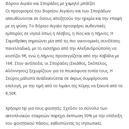
Βόρειο Αιγαίο και Σποράδες με χαμηλό μπάτζετ
Οι προορισμοί του Βορείου Αιγαίου και των Σποράδων
απευθύνονται σε όσους αποζητούν την ηρεμία και την επαφή
με τη φύση. Το Βόρειο Αιγαίο προσφέρει αυθεντικές
εμπειρίες σε νησιά όπως η Λέσβος, η Χίος και η Λήμνος. Η
Σαμοθράκη σημειώνει μία από τις πιο οικονομικές συνδέσεις
πανελλαδικά, με το εισιτήριο από την Αλεξανδρούπολη να
κοστίζει 9€, ενώ η Λήμνος προσεγγίζεται από την Καβάλα με
16€. Στον αντίποδα, οι Σποράδες (Σκιάθος, Σκόπελος,
Αλόννησος) ξεχωρίζουν για τα πευκόφυτα τοπία τους. Η
Σκύρος μάλιστα αναδεικνύεται σε άκρως συμφέρουσα
επιλογή, με την τιμή από το λιμάνι της Κύμης να ξεκινά από τα
8,50€.
Χρήσιμο tip για τους φοιτητές: Σχεδόν το σύνολο των
ακτοπλοϊκών εταιρειών παρέχει έκπτωση 50% με την επίδειξη
του φοιτητικού πάσου, καθιστώντας τις νησιωτικές