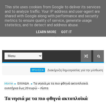
This site uses cookies from Google to deliver its services
and to analyze traffic. Your IP address and user-agent are
shared with Google along with performance and security
metrics to ensure quality of service, generate usage
statistics, and to detect and address abuse.
LEARN MORE
GOT IT
Διακήρυξη δημοπρασίας για την μίσθωση ακινήτου γ
ΒΡΙΛΗΣΣΙΑ
Home
ΕΛΛΑΔΑ
Τα νησιά με τα πιο φθηνά ακτοπλοϊκά
εισιτήρια έως 20 ευρώ – Λίστα
Τα νησιά με τα πιο φθηνά ακτοπλοϊκά