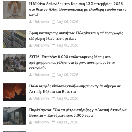
Η Μελίνα Ασλανίδου την Kυριακή 13 Σεπτεμβρίου 2026
στο θέατρο Αλίκη Βουγιουκλάκη με ελεύθερη είσοδο για το
κοινό
Unknown
Aug 06, 2026
Άρση κατάσχεσης ακινήτου: Πώς γίνεται η πώληση χωρίς
εξόφληση όλων των οφειλών
Unknown
Aug 06, 2026
ΔΥΠΑ: Επιπλέον 8.000 επιδοτούμενες θέσεις στο
πρόγραμμα απασχόλησης ανέργων, ποιοι μπορούν να
ενταχθούν
Unknown
Aug 06, 2026
Πολύ υψηλός κίνδυνος εκδήλωσης πυρκαγιάς σήμερα σε
Αττική, Εύβοια και Βοιωτία
Unknown
Aug 06, 2026
Πυρόπληκτοι: Όλα τα μέτρα στήριξης για Δυτική Αττική και
Βοιωτία – Επιδόματα έως 6.000 ευρώ
Unknown
Aug 06, 2026