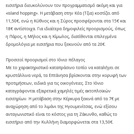
εισιτήρια διευκολύνουν τον προγραμματισμό ακόμη και για
«island hopping». Η μετάβαση στην Κέα (Τζια) κοστίζει από
11,50€, ενώ η Κύθνος και η Σύρος προσφέρονται στα 15€ και
18€ αντίστοιχα. Για ιδιαίτερα δημοφιλείς προορισμούς, όπως
η Πάρος, η Μήλος και η Κίμωλος, διατίθενται επιλεγμένα
δρομολόγια με εισιτήρια που ξεκινούν από τα 20€.
Προσιτοί προορισμοί στο Ιόνιο πέλαγος
Με το χαρακτηριστικό καταπράσινο τοπίο να καταλήγει σε
κρυστάλλινα νερά, τα Επτάνησα βρίσκονται στην κορυφή των
προτιμήσεων, ειδικά για τις οικογένειες. Στο Ιόνιο
καταγράφονται εξαιρετικά χαμηλές τιμές ακτοπλοϊκών
εισιτηρίων. Η μετάβαση στην Κέρκυρα ξεκινά από τα 7€ με
αναχώρηση από το λιμάνι της Ηγουμενίτσας, ενώ εξίσου
ανταγωνιστικό είναι το κόστος για τη Ζάκυνθο, καθώς το
εισιτήριο από την Κυλλήνη διαμορφώνεται στα 13,50€.