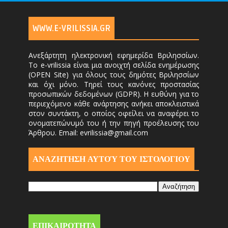
WWW.E-VRILISSIA.GR
Ανεξάρτητη ηλεκτρονική εφημερίδα Βριλησσίων.
Το e-vrilissia είναι μια ανοιχτή σελίδα ενημέρωσης
(OPEN Site) για όλους τους δημότες Βριλησσίων
και όχι μόνο. Τηρεί τους κανόνες προστασίας
προσωπικών δεδομένων (GDPR). Η ευθύνη για το
περιεχόμενο κάθε ανάρτησης ανήκει αποκλειστικά
στον συντάκτη, ο οποίος οφείλει να αναφέρει το
ονοματεπώνυμό του ή την πηγή προέλευσης του
Άρθρου. Email: evrilissia@gmail.com
ΑΝΑΖΗΤΗΣΗ ΑΥΤΟΎ ΤΟΥ ΙΣΤΟΛΟΓΙΟΥ
ΕΠΙΚΑΙΡΟΤΗΤΑ