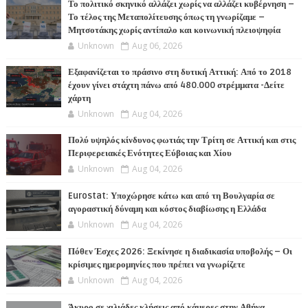
Το πολιτικό σκηνικό αλλάζει χωρίς να αλλάζει κυβέρνηση –
Το τέλος της Μεταπολίτευσης όπως τη γνωρίζαμε –
Μητσοτάκης χωρίς αντίπαλο και κοινωνική πλειοψηφία
Unknown
Aug 06, 2026
Εξαφανίζεται το πράσινο στη δυτική Αττική: Από το 2018
έχουν γίνει στάχτη πάνω από 480.000 στρέμματα -Δείτε
χάρτη
Unknown
Aug 04, 2026
Πολύ υψηλός κίνδυνος φωτιάς την Τρίτη σε Αττική και στις
Περιφερειακές Ενότητες Εύβοιας και Χίου
Unknown
Aug 04, 2026
Eurostat: Υποχώρησε κάτω και από τη Βουλγαρία σε
αγοραστική δύναμη και κόστος διαβίωσης η Ελλάδα
Unknown
Aug 04, 2026
Πόθεν Έσχες 2026: Ξεκίνησε η διαδικασία υποβολής – Οι
κρίσιμες ημερομηνίες που πρέπει να γνωρίζετε
Unknown
Aug 04, 2026
Άκυρο σε χιλιάδες κλήσεις από κάμερες στην Αθήνα