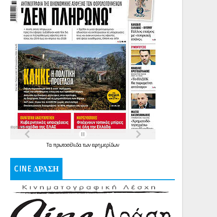
Τα
πρωτοσέλιδα
των
εφημερίδων
CINE ΔΡΑΣΗ