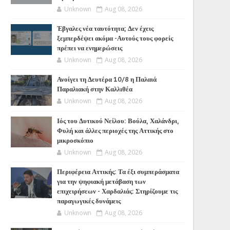
Unknown
Aug 08, 2026
Έβγαλες νέα ταυτότητα; Δεν έχεις
ξεμπερδέψει ακόμα -Αυτούς τους φορείς
πρέπει να ενημερώσεις
Unknown
Aug 08, 2026
Ανοίγει τη Δευτέρα 10/8 η Παλαιά
Παραλιακή στην Καλλιθέα
Unknown
Aug 08, 2026
Ιός του Δυτικού Νείλου: Βούλα, Χαλάνδρι,
Φυλή και άλλες περιοχές της Αττικής στο
μικροσκόπιο
Unknown
Aug 08, 2026
Περιφέρεια Αττικής: Τα έξι συμπεράσματα
για την ψηφιακή μετάβαση των
επιχειρήσεων - Χαρδαλιάς: Στηρίζουμε τις
παραγωγικές δυνάμεις
Unknown
Aug 08, 2026