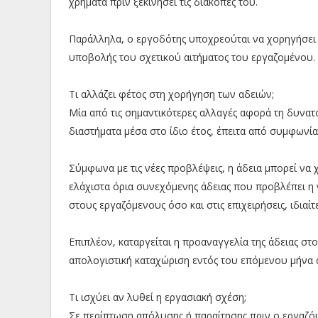
χρήματα πριν ξεκινήσει τις διακοπές του.
Παράλληλα, ο εργοδότης υποχρεούται να χορηγήσει 
υποβολής του σχετικού αιτήματος του εργαζομένου.
Τι αλλάζει φέτος στη χορήγηση των αδειών;
Μία από τις σημαντικότερες αλλαγές αφορά τη δυνατό
διαστήματα μέσα στο ίδιο έτος, έπειτα από συμφωνί
Σύμφωνα με τις νέες προβλέψεις, η άδεια μπορεί να 
ελάχιστα όρια συνεχόμενης άδειας που προβλέπει η 
στους εργαζόμενους όσο και στις επιχειρήσεις, ιδιαί
Επιπλέον, καταργείται η προαναγγελία της άδειας σ
απολογιστική καταχώριση εντός του επόμενου μήνα 
Τι ισχύει αν λυθεί η εργασιακή σχέση;
Σε περίπτωση απόλυσης ή παραίτησης πριν ο εργαζόμ