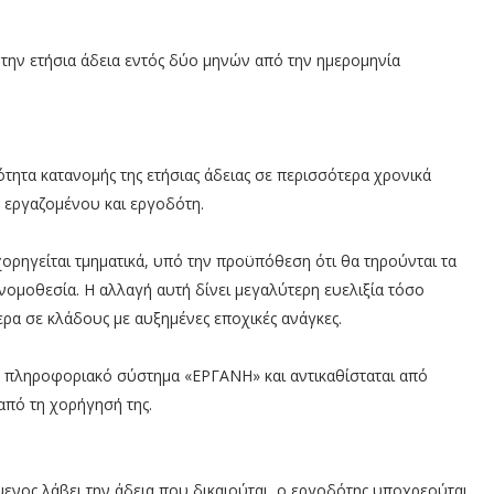
την ετήσια άδεια εντός δύο μηνών από την ημερομηνία
τητα κατανομής της ετήσιας άδειας σε περισσότερα χρονικά
α εργαζομένου και εργοδότη.
χορηγείται τμηματικά, υπό την προϋπόθεση ότι θα τηρούνται τα
νομοθεσία. Η αλλαγή αυτή δίνει μεγαλύτερη ευελιξία τόσο
τερα σε κλάδους με αυξημένες εποχικές ανάγκες.
το πληροφοριακό σύστημα «ΕΡΓΑΝΗ» και αντικαθίσταται από
από τη χορήγησή της.
ενος λάβει την άδεια που δικαιούται, ο εργοδότης υποχρεούται