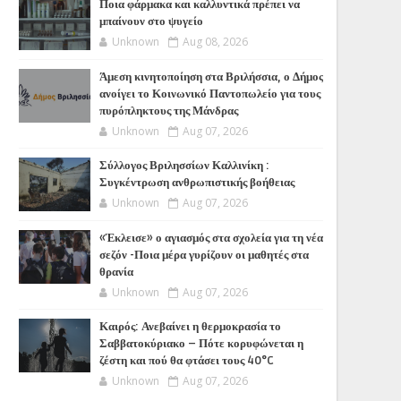
Ποια φάρμακα και καλλυντικά πρέπει να
μπαίνουν στο ψυγείο
Unknown
Aug 08, 2026
Άμεση κινητοποίηση στα Βριλήσσια, ο Δήμος
ανοίγει το Κοινωνικό Παντοπωλείο για τους
πυρόπληκτους της Μάνδρας
Unknown
Aug 07, 2026
Σύλλογος Βριλησσίων Καλλινίκη :
Συγκέντρωση ανθρωπιστικής βοήθειας
Unknown
Aug 07, 2026
«Έκλεισε» ο αγιασμός στα σχολεία για τη νέα
σεζόν -Ποια μέρα γυρίζουν οι μαθητές στα
θρανία
Unknown
Aug 07, 2026
Καιρός: Ανεβαίνει η θερμοκρασία το
Σαββατοκύριακο – Πότε κορυφώνεται η
ζέστη και πού θα φτάσει τους 40°C
Unknown
Aug 07, 2026