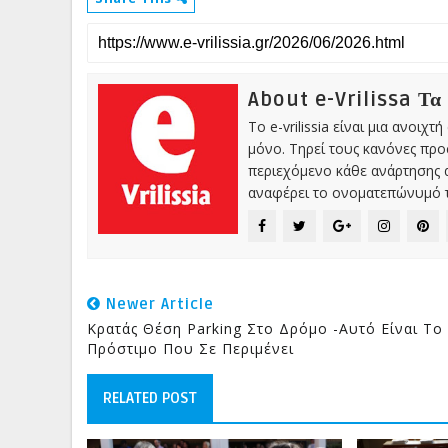
About e-Vrilissa Τα
Το e-vrilissia είναι μια ανοι
μόνο. Τηρεί τους κανόνες πρ
περιεχόμενο κάθε ανάρτησης α
αναφέρει το ονοματεπώνυμό τ
Newer Article
Κρατάς Θέση Parking Στο Δρόμο -Αυτό Είναι Το
Πρόστιμο Που Σε Περιμένει
RELATED POST