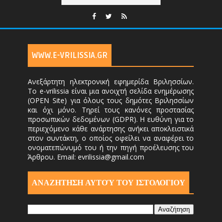
WWW.E-VRILISSIA.GR
Ανεξάρτητη ηλεκτρονική εφημερίδα Βριλησσίων.
Το e-vrilissia είναι μια ανοιχτή σελίδα ενημέρωσης
(OPEN Site) για όλους τους δημότες Βριλησσίων
και όχι μόνο. Τηρεί τους κανόνες προστασίας
προσωπικών δεδομένων (GDPR). Η ευθύνη για το
περιεχόμενο κάθε ανάρτησης ανήκει αποκλειστικά
στον συντάκτη, ο οποίος οφείλει να αναφέρει το
ονοματεπώνυμό του ή την πηγή προέλευσης του
Άρθρου. Email: evrilissia@gmail.com
ΑΝΑΖΗΤΗΣΗ ΑΥΤΟΎ ΤΟΥ ΙΣΤΟΛΟΓΙΟΥ