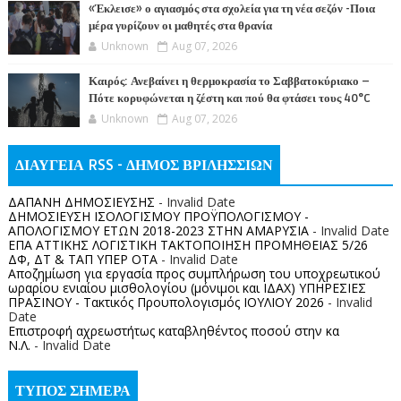
«Έκλεισε» ο αγιασμός στα σχολεία για τη νέα σεζόν -Ποια
μέρα γυρίζουν οι μαθητές στα θρανία
Unknown
Aug 07, 2026
Καιρός: Ανεβαίνει η θερμοκρασία το Σαββατοκύριακο –
Πότε κορυφώνεται η ζέστη και πού θα φτάσει τους 40°C
Unknown
Aug 07, 2026
ΔΙΑΥΓΕΙΑ RSS - ΔΗΜΟΣ ΒΡΙΛΗΣΣΙΩΝ
ΔΑΠΑΝΗ ΔΗΜΟΣΙΕΥΣΗΣ
- Invalid Date
ΔΗΜΟΣΙΕΥΣΗ ΙΣΟΛΟΓΙΣΜΟΥ ΠΡΟΫΠΟΛΟΓΙΣΜΟΥ -
ΑΠΟΛΟΓΙΣΜΟΥ ΕΤΩΝ 2018-2023 ΣΤΗΝ ΑΜΑΡΥΣΙΑ
- Invalid Date
ΕΠΑ ΑΤΤΙΚΗΣ ΛΟΓΙΣΤΙΚΗ ΤΑΚΤΟΠΟΙΗΣΗ ΠΡΟΜΗΘΕΙΑΣ 5/26
ΔΦ, ΔΤ & ΤΑΠ ΥΠΕΡ ΟΤΑ
- Invalid Date
Αποζημίωση για εργασία προς συμπλήρωση του υποχρεωτικού
ωραρίου ενιαίου μισθολογίου (μόνιμοι και ΙΔΑΧ) ΥΠΗΡΕΣΙΕΣ
ΠΡΑΣΙΝΟΥ - Τακτικός Προυπολογισμός ΙΟΥΛΙΟΥ 2026
- Invalid
Date
Επιστροφή αχρεωστήτως καταβληθέντος ποσoύ στην κα
Ν.Λ.
- Invalid Date
ΤΥΠΟΣ ΣΗΜΕΡΑ