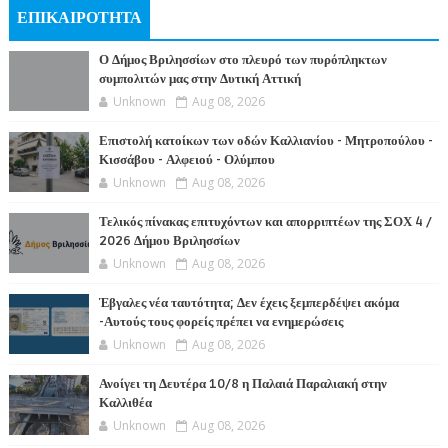
ΕΠΙΚΑΙΡΟΤΗΤΑ
Ο Δήμος Βριλησσίων στο πλευρό των πυρόπληκτων
συμπολιτών μας στην Δυτική Αττική
Unknown
Aug 08, 2026
Επιστολή κατοίκων των οδών Καλλιανίου - Μητροπούλου -
Κισσάβου - Αλφειού - Ολύμπου
Unknown
Aug 08, 2026
Τελικός πίνακας επιτυχόντων και απορριπτέων της ΣΟΧ 4 /
2026 Δήμου Βριλησσίων
Unknown
Aug 08, 2026
Έβγαλες νέα ταυτότητα; Δεν έχεις ξεμπερδέψει ακόμα
-Αυτούς τους φορείς πρέπει να ενημερώσεις
Unknown
Aug 08, 2026
Ανοίγει τη Δευτέρα 10/8 η Παλαιά Παραλιακή στην
Καλλιθέα
Unknown
Aug 08, 2026