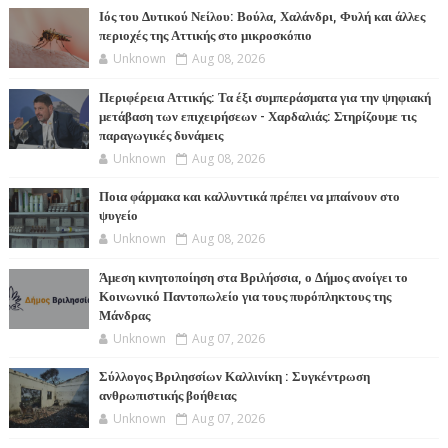
Ιός του Δυτικού Νείλου: Βούλα, Χαλάνδρι, Φυλή και άλλες
περιοχές της Αττικής στο μικροσκόπιο
Unknown
Aug 08, 2026
Περιφέρεια Αττικής: Τα έξι συμπεράσματα για την ψηφιακή
μετάβαση των επιχειρήσεων - Χαρδαλιάς: Στηρίζουμε τις
παραγωγικές δυνάμεις
Unknown
Aug 08, 2026
Ποια φάρμακα και καλλυντικά πρέπει να μπαίνουν στο
ψυγείο
Unknown
Aug 08, 2026
Άμεση κινητοποίηση στα Βριλήσσια, ο Δήμος ανοίγει το
Κοινωνικό Παντοπωλείο για τους πυρόπληκτους της
Μάνδρας
Unknown
Aug 07, 2026
Σύλλογος Βριλησσίων Καλλινίκη : Συγκέντρωση
ανθρωπιστικής βοήθειας
Unknown
Aug 07, 2026