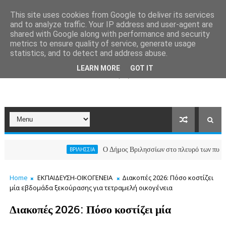
This site uses cookies from Google to deliver its services
and to analyze traffic. Your IP address and user-agent are
shared with Google along with performance and security
metrics to ensure quality of service, generate usage
statistics, and to detect and address abuse.
LEARN MORE
GOT IT
Ο Δήμος Βριλησσίων στο πλευρό των πυρόπληκτων
ΒΡΙΛΗΣΣΙΑ
Home
ΕΚΠΑΙΔΕΥΣΗ-ΟΙΚΟΓΕΝΕΙΑ
Διακοπές 2026: Πόσο κοστίζει
μία εβδομάδα ξεκούρασης για τετραμελή οικογένεια
Διακοπές 2026: Πόσο κοστίζει μία