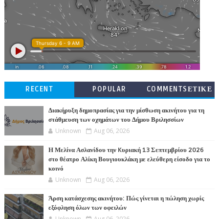
RECENT
POPULAR
COMMENTSΕΤΙΚΕ
ΤΕΣ
Διακήρυξη δημοπρασίας για την μίσθωση ακινήτου για τη
στάθμευση των οχημάτων του Δήμου Βριλησσίων
Unknown
Aug 06, 2026
Η Μελίνα Ασλανίδου την Kυριακή 13 Σεπτεμβρίου 2026
στο θέατρο Αλίκη Βουγιουκλάκη με ελεύθερη είσοδο για το
κοινό
Unknown
Aug 06, 2026
Άρση κατάσχεσης ακινήτου: Πώς γίνεται η πώληση χωρίς
εξόφληση όλων των οφειλών
Unknown
Aug 06, 2026