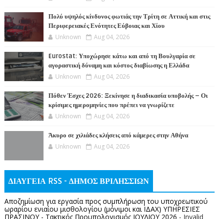
Πολύ υψηλός κίνδυνος φωτιάς την Τρίτη σε Αττική και στις
Περιφερειακές Ενότητες Εύβοιας και Χίου
Unknown
Aug 04, 2026
Eurostat: Υποχώρησε κάτω και από τη Βουλγαρία σε
αγοραστική δύναμη και κόστος διαβίωσης η Ελλάδα
Unknown
Aug 04, 2026
Πόθεν Έσχες 2026: Ξεκίνησε η διαδικασία υποβολής – Οι
κρίσιμες ημερομηνίες που πρέπει να γνωρίζετε
Unknown
Aug 04, 2026
Άκυρο σε χιλιάδες κλήσεις από κάμερες στην Αθήνα
Unknown
Aug 04, 2026
ΔΙΑΥΓΕΙΑ RSS - ΔΗΜΟΣ ΒΡΙΛΗΣΣΙΩΝ
Αποζημίωση για εργασία προς συμπλήρωση του υποχρεωτικού
ωραρίου ενιαίου μισθολογίου (μόνιμοι και ΙΔΑΧ) ΥΠΗΡΕΣΙΕΣ
ΠΡΑΣΙΝΟΥ - Τακτικός Προυπολογισμός ΙΟΥΛΙΟΥ 2026
- Invalid