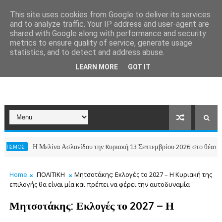
This site uses cookies from Google to deliver its services
and to analyze traffic. Your IP address and user-agent are
shared with Google along with performance and security
metrics to ensure quality of service, generate usage
statistics, and to detect and address abuse.
LEARN MORE
GOT IT
Η Μελίνα Ασλανίδου την Kυριακή 13 Σεπτεμβρίου 2026 στο θέατρο Αλίκη Βουγ
Home
ΠΟΛΙΤΙΚΗ
Μητσοτάκης: Εκλογές το 2027 – Η Κυριακή της
επιλογής θα είναι μία και πρέπει να φέρει την αυτοδυναμία
Μητσοτάκης: Εκλογές το 2027 – Η