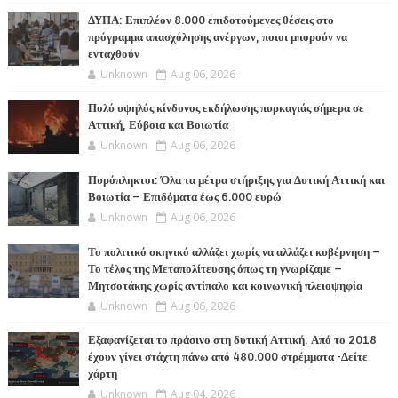
ΔΥΠΑ: Επιπλέον 8.000 επιδοτούμενες θέσεις στο
πρόγραμμα απασχόλησης ανέργων, ποιοι μπορούν να
ενταχθούν
Unknown
Aug 06, 2026
Πολύ υψηλός κίνδυνος εκδήλωσης πυρκαγιάς σήμερα σε
Αττική, Εύβοια και Βοιωτία
Unknown
Aug 06, 2026
Πυρόπληκτοι: Όλα τα μέτρα στήριξης για Δυτική Αττική και
Βοιωτία – Επιδόματα έως 6.000 ευρώ
Unknown
Aug 06, 2026
Το πολιτικό σκηνικό αλλάζει χωρίς να αλλάζει κυβέρνηση –
Το τέλος της Μεταπολίτευσης όπως τη γνωρίζαμε –
Μητσοτάκης χωρίς αντίπαλο και κοινωνική πλειοψηφία
Unknown
Aug 06, 2026
Εξαφανίζεται το πράσινο στη δυτική Αττική: Από το 2018
έχουν γίνει στάχτη πάνω από 480.000 στρέμματα -Δείτε
χάρτη
Unknown
Aug 04, 2026