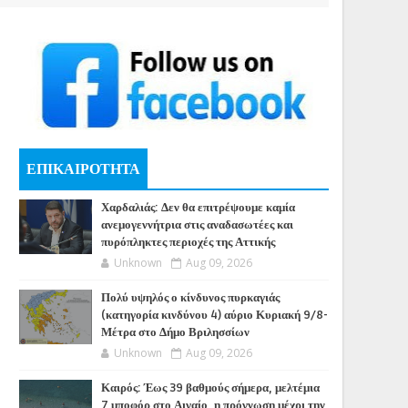
ΕΠΙΚΑΙΡΟΤΗΤΑ
Χαρδαλιάς: Δεν θα επιτρέψουμε καμία
ανεμογεννήτρια στις αναδασωτέες και
πυρόπληκτες περιοχές της Αττικής
Unknown
Aug 09, 2026
Πολύ υψηλός ο κίνδυνος πυρκαγιάς
(κατηγορία κινδύνου 4) αύριο Κυριακή 9/8-
Μέτρα στο Δήμο Βριλησσίων
Unknown
Aug 09, 2026
Καιρός: Έως 39 βαθμούς σήμερα, μελτέμια
7 μποφόρ στο Αιγαίο, η πρόγνωση μέχρι την