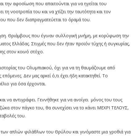
και την αφοσίωση που απαιτούνται για να ηγείται του
τη νοοτροπία του και να χτίζει την ταυτότητα και τον
που που δεν διαπραγματεύεται το όραμά του.
ηση. Θριάμβους που έγιναν συλλογική μνήμη, με κορύφωση την
ματος Ελλάδας. Στιγμές που δεν ήταν προϊόν τύχης ή συγκυρίας,
ης στον κοινό στόχο.
ς ιστορίας του Ολυμπιακού, όχι για να τη θαυμάζουμε από
επόμενες. Δεν μας αρκεί ό,τι έχει ήδη κατακτηθεί. Το
έλιο για όσα έρχονται.
και να αντιγράφει. Γεννήθηκε για να ανοίγει μόνος του τους
ζώκα στον πάγκο του, θα συνεχίσει να το κάνει ΜΕΧΡΙ ΤΕΛΟΥΣ,
αταβολές του.
ό των απλών φιλάθλων του Θρύλου και γινόμαστε μια γροθιά για