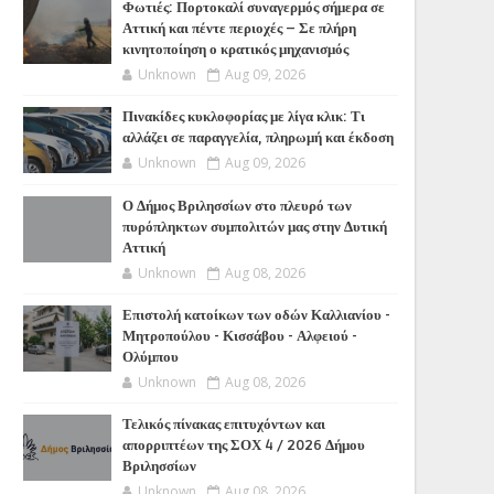
Φωτιές: Πορτοκαλί συναγερμός σήμερα σε
Αττική και πέντε περιοχές – Σε πλήρη
κινητοποίηση ο κρατικός μηχανισμός
Unknown
Aug 09, 2026
Πινακίδες κυκλοφορίας με λίγα κλικ: Τι
αλλάζει σε παραγγελία, πληρωμή και έκδοση
Unknown
Aug 09, 2026
Ο Δήμος Βριλησσίων στο πλευρό των
πυρόπληκτων συμπολιτών μας στην Δυτική
Αττική
Unknown
Aug 08, 2026
Επιστολή κατοίκων των οδών Καλλιανίου -
Μητροπούλου - Κισσάβου - Αλφειού -
Ολύμπου
Unknown
Aug 08, 2026
Τελικός πίνακας επιτυχόντων και
απορριπτέων της ΣΟΧ 4 / 2026 Δήμου
Βριλησσίων
Unknown
Aug 08, 2026