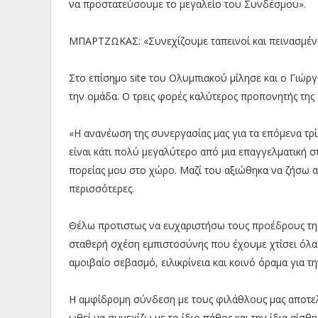
να προστατεύσουμε το μεγαλείο του Συνδέσμου».
ΜΠΑΡΤΖΩΚΑΣ: «Συνεχίζουμε ταπεινοί και πεινασμέν
Στο επίσημο site του Ολυμπιακού μίλησε και ο Γιώρ
την ομάδα. Ο τρεις φορές καλύτερος προπονητής της 
«Η ανανέωση της συνεργασίας μας για τα επόμενα τρί
είναι κάτι πολύ μεγαλύτερο από μια επαγγελματική στέ
πορείας μου στο χώρο. Μαζί του αξιώθηκα να ζήσω α
περισσότερες.
Θέλω προτιστως να ευχαριστήσω τους προέδρους της
σταθερή σχέση εμπιστοσύνης που έχουμε χτίσει όλα
αμοιβαίο σεβασμό, ειλικρίνεια και κοινό όραμα για 
Η αμφίδρομη σύνδεση με τους φιλάθλους μας αποτελε
ωθεί να συνεχίζω με το ίδιο πάθος και την ίδια αίσ