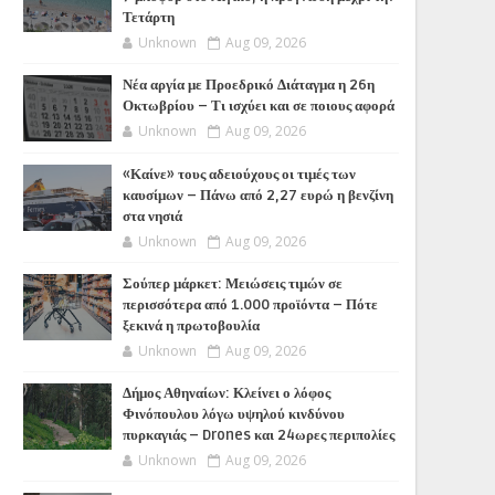
Τετάρτη
Unknown
Aug 09, 2026
Νέα αργία με Προεδρικό Διάταγμα η 26η
Οκτωβρίου – Τι ισχύει και σε ποιους αφορά
Unknown
Aug 09, 2026
«Καίνε» τους αδειούχους οι τιμές των
καυσίμων – Πάνω από 2,27 ευρώ η βενζίνη
στα νησιά
Unknown
Aug 09, 2026
Σούπερ μάρκετ: Μειώσεις τιμών σε
περισσότερα από 1.000 προϊόντα – Πότε
ξεκινά η πρωτοβουλία
Unknown
Aug 09, 2026
Δήμος Αθηναίων: Κλείνει ο λόφος
Φινόπουλου λόγω υψηλού κινδύνου
πυρκαγιάς – Drones και 24ωρες περιπολίες
Unknown
Aug 09, 2026