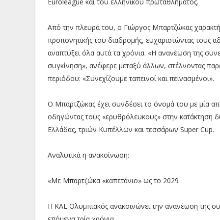
Euroleague και του ελληνικού πρωταθλήματος.
Από την πλευρά του, ο Γιώργος Μπαρτζώκας χαρακτήρι
προπονητικής του διαδρομής, ευχαριστώντας τους 
αναπτύξει όλα αυτά τα χρόνια. «Η ανανέωση της συνερ
συγκίνηση», ανέφερε μεταξύ άλλων, στέλνοντας παρά
περιόδου: «Συνεχίζουμε ταπεινοί και πεινασμένοι».
Ο Μπαρτζώκας έχει συνδέσει το όνομά του με μία απ
οδηγώντας τους «ερυθρόλευκους» στην κατάκτηση δ
Ελλάδας, τριών Κυπέλλων και τεσσάρων Super Cup.
Αναλυτικά η ανακοίνωση:
«Με Μπαρτζώκα «καπετάνιο» ως το 2029
Η ΚΑΕ Ολυμπιακός ανακοινώνει την ανανέωση της συ
επόμενα τρία χρόνια.