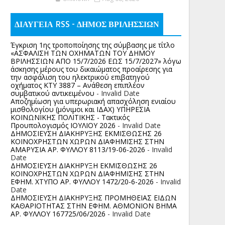
ΔΙΑΥΓΕΙΑ RSS - ΔΗΜΟΣ ΒΡΙΛΗΣΣΙΩΝ
Έγκριση 1ης τροποποίησης της σύμβασης με τίτλο
«ΑΣΦΑΛΙΣΗ ΤΩΝ ΟΧΗΜΑΤΩΝ ΤΟΥ ΔΗΜΟΥ
ΒΡΙΛΗΣΣΙΩΝ ΑΠΟ 15/7/2026 ΕΩΣ 15/7/2027» λόγω
άσκησης μέρους του δικαιώματος προαίρεσης για
την ασφάλιση του ηλεκτρικού επιβατηγού
οχήματος ΚΤΥ 3887 – Ανάθεση επιπλέον
συμβατικού αντικειμένου
- Invalid Date
Αποζημίωση για υπερωριακή απασχόληση ενιαίου
μισθολογίου (μόνιμοι και ΙΔΑΧ) ΥΠΗΡΕΣΙΑ
ΚΟΙΝΩΝΙΚΗΣ ΠΟΛΙΤΙΚΗΣ - Τακτικός
Προυπολογισμός ΙΟΥΛΙΟΥ 2026
- Invalid Date
ΔΗΜΟΣΙΕΥΣΗ ΔΙΑΚΗΡΥΞΗΣ ΕΚΜΙΣΘΩΣΗΣ 26
ΚΟΙΝΟΧΡΗΣΤΩΝ ΧΩΡΩΝ ΔΙΑΦΗΜΙΣΗΣ ΣΤΗΝ
ΑΜΑΡΥΣΙΑ ΑΡ. ΦΥΛΛΟΥ 8113/19-06-2026
- Invalid
Date
ΔΗΜΟΣΙΕΥΣΗ ΔΙΑΚΗΡΥΞΗ ΕΚΜΙΣΘΩΣΗΣ 26
ΚΟΙΝΟΧΡΗΣΤΩΝ ΧΩΡΩΝ ΔΙΑΦΗΜΙΣΗΣ ΣΤΗΝ
ΕΦΗΜ. ΧΤΥΠΟ ΑΡ. ΦΥΛΛΟΥ 1472/20-6-2026
- Invalid
Date
ΔΗΜΟΣΙΕΥΣΗ ΔΙΑΚΗΡΥΞΗΣ ΠΡΟΜΗΘΕΙΑΣ ΕΙΔΩΝ
ΚΑΘΑΡΙΟΤΗΤΑΣ ΣΤΗΝ ΕΦΗΜ. ΑΘΜΟΝΙΟΝ ΒΗΜΑ
ΑΡ. ΦΥΛΛΟΥ 167725/06/2026
- Invalid Date