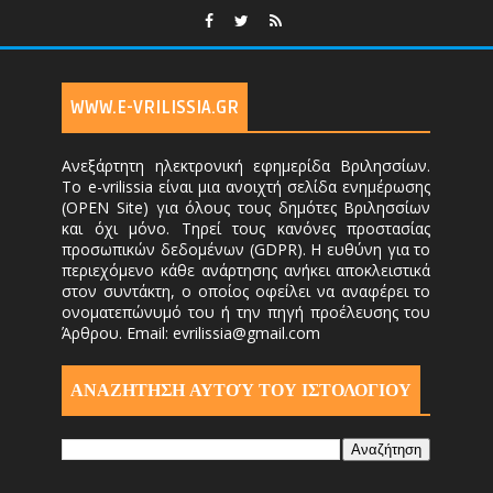
WWW.E-VRILISSIA.GR
Ανεξάρτητη ηλεκτρονική εφημερίδα Βριλησσίων.
Το e-vrilissia είναι μια ανοιχτή σελίδα ενημέρωσης
(OPEN Site) για όλους τους δημότες Βριλησσίων
και όχι μόνο. Τηρεί τους κανόνες προστασίας
προσωπικών δεδομένων (GDPR). Η ευθύνη για το
περιεχόμενο κάθε ανάρτησης ανήκει αποκλειστικά
στον συντάκτη, ο οποίος οφείλει να αναφέρει το
ονοματεπώνυμό του ή την πηγή προέλευσης του
Άρθρου. Email: evrilissia@gmail.com
ΑΝΑΖΗΤΗΣΗ ΑΥΤΟΎ ΤΟΥ ΙΣΤΟΛΟΓΙΟΥ