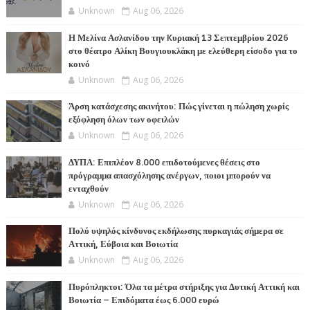
Unknown
Aug 06, 2026
Η Μελίνα Ασλανίδου την Kυριακή 13 Σεπτεμβρίου 2026
στο θέατρο Αλίκη Βουγιουκλάκη με ελεύθερη είσοδο για το
κοινό
Unknown
Aug 06, 2026
Άρση κατάσχεσης ακινήτου: Πώς γίνεται η πώληση χωρίς
εξόφληση όλων των οφειλών
Unknown
Aug 06, 2026
ΔΥΠΑ: Επιπλέον 8.000 επιδοτούμενες θέσεις στο
πρόγραμμα απασχόλησης ανέργων, ποιοι μπορούν να
ενταχθούν
Unknown
Aug 06, 2026
Πολύ υψηλός κίνδυνος εκδήλωσης πυρκαγιάς σήμερα σε
Αττική, Εύβοια και Βοιωτία
Unknown
Aug 06, 2026
Πυρόπληκτοι: Όλα τα μέτρα στήριξης για Δυτική Αττική και
Βοιωτία – Επιδόματα έως 6.000 ευρώ