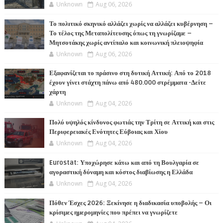
Unknown
Aug 06, 2026
Το πολιτικό σκηνικό αλλάζει χωρίς να αλλάζει κυβέρνηση –
Το τέλος της Μεταπολίτευσης όπως τη γνωρίζαμε –
Μητσοτάκης χωρίς αντίπαλο και κοινωνική πλειοψηφία
Unknown
Aug 06, 2026
Εξαφανίζεται το πράσινο στη δυτική Αττική: Από το 2018
έχουν γίνει στάχτη πάνω από 480.000 στρέμματα -Δείτε
χάρτη
Unknown
Aug 04, 2026
Πολύ υψηλός κίνδυνος φωτιάς την Τρίτη σε Αττική και στις
Περιφερειακές Ενότητες Εύβοιας και Χίου
Unknown
Aug 04, 2026
Eurostat: Υποχώρησε κάτω και από τη Βουλγαρία σε
αγοραστική δύναμη και κόστος διαβίωσης η Ελλάδα
Unknown
Aug 04, 2026
Πόθεν Έσχες 2026: Ξεκίνησε η διαδικασία υποβολής – Οι
κρίσιμες ημερομηνίες που πρέπει να γνωρίζετε