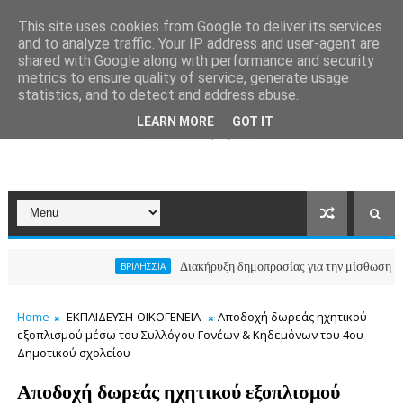
This site uses cookies from Google to deliver its services
and to analyze traffic. Your IP address and user-agent are
shared with Google along with performance and security
metrics to ensure quality of service, generate usage
statistics, and to detect and address abuse.
LEARN MORE
GOT IT
Διακήρυξη δημοπρασίας για την μίσθωση ακινήτου 
ΒΡΙΛΗΣΣΙΑ
Home
ΕΚΠΑΙΔΕΥΣΗ-ΟΙΚΟΓΕΝΕΙΑ
Αποδοχή δωρεάς ηχητικού
εξοπλισμού μέσω του Συλλόγου Γονέων & Κηδεμόνων του 4ου
Δημοτικού σχολείου
Αποδοχή δωρεάς ηχητικού εξοπλισμού