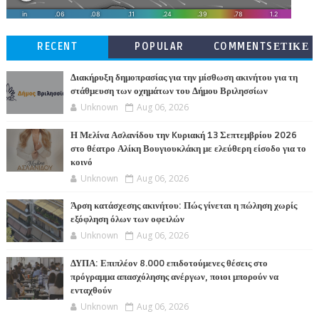
RECENT
POPULAR
COMMENTSΕΤΙΚΕ
ΤΕΣ
Διακήρυξη δημοπρασίας για την μίσθωση ακινήτου για τη
στάθμευση των οχημάτων του Δήμου Βριλησσίων
Unknown
Aug 06, 2026
Η Μελίνα Ασλανίδου την Kυριακή 13 Σεπτεμβρίου 2026
στο θέατρο Αλίκη Βουγιουκλάκη με ελεύθερη είσοδο για το
κοινό
Unknown
Aug 06, 2026
Άρση κατάσχεσης ακινήτου: Πώς γίνεται η πώληση χωρίς
εξόφληση όλων των οφειλών
Unknown
Aug 06, 2026
ΔΥΠΑ: Επιπλέον 8.000 επιδοτούμενες θέσεις στο
πρόγραμμα απασχόλησης ανέργων, ποιοι μπορούν να
ενταχθούν
Unknown
Aug 06, 2026