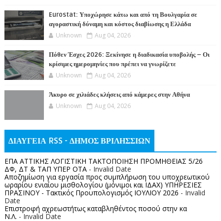
Eurostat: Υποχώρησε κάτω και από τη Βουλγαρία σε
αγοραστική δύναμη και κόστος διαβίωσης η Ελλάδα
Unknown
Aug 04, 2026
Πόθεν Έσχες 2026: Ξεκίνησε η διαδικασία υποβολής – Οι
κρίσιμες ημερομηνίες που πρέπει να γνωρίζετε
Unknown
Aug 04, 2026
Άκυρο σε χιλιάδες κλήσεις από κάμερες στην Αθήνα
Unknown
Aug 04, 2026
ΔΙΑΥΓΕΙΑ RSS - ΔΗΜΟΣ ΒΡΙΛΗΣΣΙΩΝ
ΕΠΑ ΑΤΤΙΚΗΣ ΛΟΓΙΣΤΙΚΗ ΤΑΚΤΟΠΟΙΗΣΗ ΠΡΟΜΗΘΕΙΑΣ 5/26
ΔΦ, ΔΤ & ΤΑΠ ΥΠΕΡ ΟΤΑ
- Invalid Date
Αποζημίωση για εργασία προς συμπλήρωση του υποχρεωτικού
ωραρίου ενιαίου μισθολογίου (μόνιμοι και ΙΔΑΧ) ΥΠΗΡΕΣΙΕΣ
ΠΡΑΣΙΝΟΥ - Τακτικός Προυπολογισμός ΙΟΥΛΙΟΥ 2026
- Invalid
Date
Επιστροφή αχρεωστήτως καταβληθέντος ποσoύ στην κα
Ν.Λ.
- Invalid Date