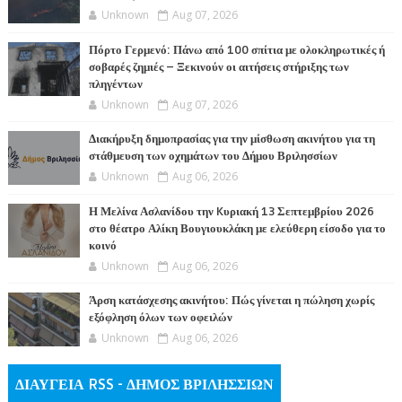
Unknown
Aug 07, 2026
Πόρτο Γερμενό: Πάνω από 100 σπίτια με ολοκληρωτικές ή
σοβαρές ζημιές – Ξεκινούν οι αιτήσεις στήριξης των
πληγέντων
Unknown
Aug 07, 2026
Διακήρυξη δημοπρασίας για την μίσθωση ακινήτου για τη
στάθμευση των οχημάτων του Δήμου Βριλησσίων
Unknown
Aug 06, 2026
Η Μελίνα Ασλανίδου την Kυριακή 13 Σεπτεμβρίου 2026
στο θέατρο Αλίκη Βουγιουκλάκη με ελεύθερη είσοδο για το
κοινό
Unknown
Aug 06, 2026
Άρση κατάσχεσης ακινήτου: Πώς γίνεται η πώληση χωρίς
εξόφληση όλων των οφειλών
Unknown
Aug 06, 2026
ΔΙΑΥΓΕΙΑ RSS - ΔΗΜΟΣ ΒΡΙΛΗΣΣΙΩΝ