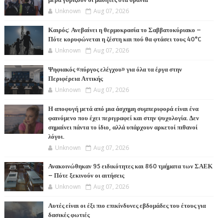
Unknown
Aug 07, 2026
Καιρός: Ανεβαίνει η θερμοκρασία το Σαββατοκύριακο –
Πότε κορυφώνεται η ζέστη και πού θα φτάσει τους 40°C
Unknown
Aug 07, 2026
Ψηφιακός «πύργος ελέγχου» για όλα τα έργα στην
Περιφέρεια Αττικής
Unknown
Aug 07, 2026
Η αποφυγή μετά από μια άσχημη συμπεριφορά είναι ένα
φαινόμενο που έχει περιγραφεί και στην ψυχολογία. Δεν
σημαίνει πάντα το ίδιο, αλλά υπάρχουν αρκετοί πιθανοί
λόγοι.
Unknown
Aug 07, 2026
Ανακοινώθηκαν 95 ειδικότητες και 860 τμήματα των ΣΑΕΚ
– Πότε ξεκινούν οι αιτήσεις
Unknown
Aug 07, 2026
Αυτές είναι οι έξι πιο επικίνδυνες εβδομάδες του έτους για
δασικές φωτιές