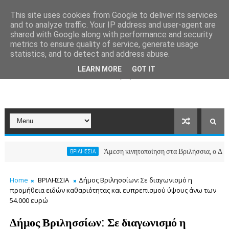
This site uses cookies from Google to deliver its services
and to analyze traffic. Your IP address and user-agent are
shared with Google along with performance and security
metrics to ensure quality of service, generate usage
statistics, and to detect and address abuse.
LEARN MORE
GOT IT
Άμεση κινητοποίηση στα Βριλήσσια, ο Δήμος ανοί
ΒΡΙΛΗΣΣΙΑ
Home
ΒΡΙΛΗΣΣΙΑ
Δήμος Βριλησσίων: Σε διαγωνισμό η
προμήθεια ειδών καθαριότητας και ευπρεπισμού ύψους άνω των
54.000 ευρώ
Δήμος Βριλησσίων: Σε διαγωνισμό η