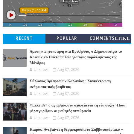
RECENT
POPULAR
COMMENTSΕΤΙΚΕ
ΤΕΣ
Άμεση κινητοποίηση στα Βριλήσσια, ο Δήμος ανοίγει το
Κοινωνικό Παντοπωλείο για τους πυρόπληκτους της
Μάνδρας
Unknown
Aug 07, 2026
Σύλλογος Βριλησσίων Καλλινίκη : Συγκέντρωση
ανθρωπιστικής βοήθειας
Unknown
Aug 07, 2026
«Έκλεισε» ο αγιασμός στα σχολεία για τη νέα σεζόν -Ποια
μέρα γυρίζουν οι μαθητές στα θρανία
Unknown
Aug 07, 2026
Καιρός: Ανεβαίνει η θερμοκρασία το Σαββατοκύριακο –