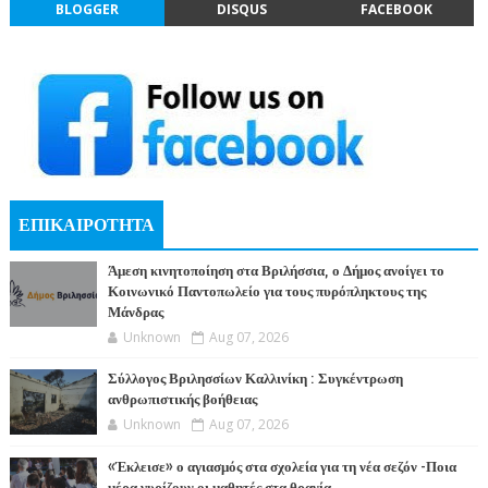
BLOGGER
DISQUS
FACEBOOK
ΕΠΙΚΑΙΡΟΤΗΤΑ
Άμεση κινητοποίηση στα Βριλήσσια, ο Δήμος ανοίγει το
Κοινωνικό Παντοπωλείο για τους πυρόπληκτους της
Μάνδρας
Unknown
Aug 07, 2026
Σύλλογος Βριλησσίων Καλλινίκη : Συγκέντρωση
ανθρωπιστικής βοήθειας
Unknown
Aug 07, 2026
«Έκλεισε» ο αγιασμός στα σχολεία για τη νέα σεζόν -Ποια
μέρα γυρίζουν οι μαθητές στα θρανία