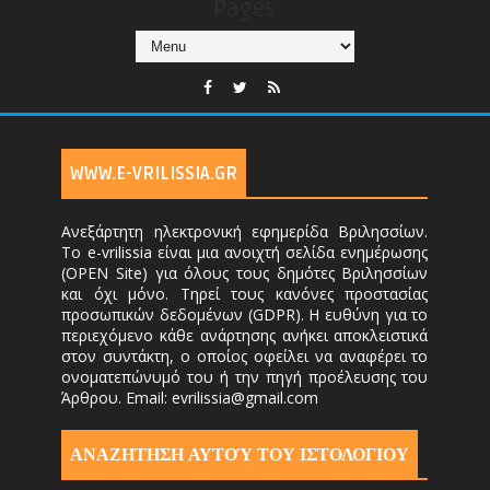
Pages
WWW.E-VRILISSIA.GR
Ανεξάρτητη ηλεκτρονική εφημερίδα Βριλησσίων.
Το e-vrilissia είναι μια ανοιχτή σελίδα ενημέρωσης
(OPEN Site) για όλους τους δημότες Βριλησσίων
και όχι μόνο. Τηρεί τους κανόνες προστασίας
προσωπικών δεδομένων (GDPR). Η ευθύνη για το
περιεχόμενο κάθε ανάρτησης ανήκει αποκλειστικά
στον συντάκτη, ο οποίος οφείλει να αναφέρει το
ονοματεπώνυμό του ή την πηγή προέλευσης του
Άρθρου. Email: evrilissia@gmail.com
ΑΝΑΖΗΤΗΣΗ ΑΥΤΟΎ ΤΟΥ ΙΣΤΟΛΟΓΙΟΥ