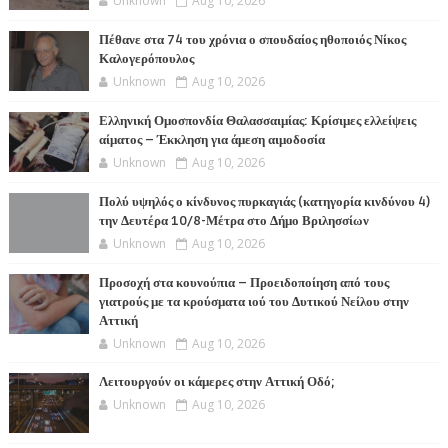
Unknown
Aug 10, 2026
Πέθανε στα 74 του χρόνια ο σπουδαίος ηθοποιός Νίκος
Καλογερόπουλος
Unknown
Aug 10, 2026
Ελληνική Ομοσπονδία Θαλασσαιμίας: Κρίσιμες ελλείψεις
αίματος – Έκκληση για άμεση αιμοδοσία
Unknown
Aug 10, 2026
Πολύ υψηλός ο κίνδυνος πυρκαγιάς (κατηγορία κινδύνου 4)
την Δευτέρα 10/8-Μέτρα στο Δήμο Βριλησσίων
Unknown
Aug 10, 2026
Προσοχή στα κουνούπια – Προειδοποίηση από τους
γιατρούς με τα κρούσματα ιού του Δυτικού Νείλου στην
Αττική
Unknown
Aug 10, 2026
Λειτουργούν οι κάμερες στην Αττική Οδό;
Unknown
Aug 10, 2026