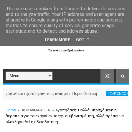
```
This site uses cookies from Google to deliver its services
and to analyze traffic. Your IP address and user-agent are
shared with Google along with performance and security
metrics to ensure quality of service, generate usage
statistics, and to detect and address abuse.
LEARN MORE
GOT IT
και την έσβησαν, τους αναζητά η Πυροσβεστική
ΠΟΛΙΤΙΣΜΟΣ-ΑΘΛΗΤΙΣΜΟΣ
Home
ΑΣΦΑΛΕΙΑ-ΥΓΕΙΑ
Αγαπηδάκη: Πολλά υποσχόμενη η
θεραπεία για τον καρκίνο με την αμιβανταμάμπη, αλλά πρέπει να
ολοκληρωθεί η αδειοδότηση