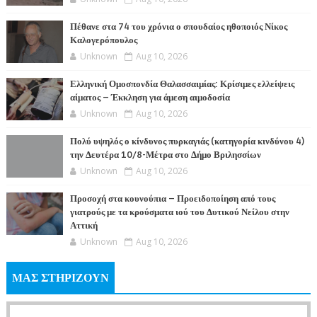
Πέθανε στα 74 του χρόνια ο σπουδαίος ηθοποιός Νίκος
Καλογερόπουλος
Unknown
Aug 10, 2026
Ελληνική Ομοσπονδία Θαλασσαιμίας: Κρίσιμες ελλείψεις
αίματος – Έκκληση για άμεση αιμοδοσία
Unknown
Aug 10, 2026
Πολύ υψηλός ο κίνδυνος πυρκαγιάς (κατηγορία κινδύνου 4)
την Δευτέρα 10/8-Μέτρα στο Δήμο Βριλησσίων
Unknown
Aug 10, 2026
Προσοχή στα κουνούπια – Προειδοποίηση από τους
γιατρούς με τα κρούσματα ιού του Δυτικού Νείλου στην
Αττική
Unknown
Aug 10, 2026
ΜΑΣ ΣΤΗΡΙΖΟΥΝ