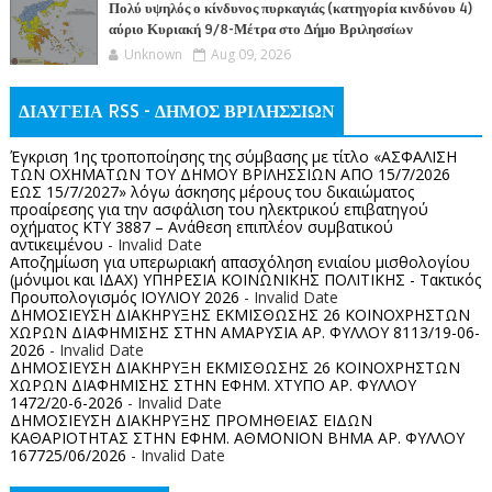
Πολύ υψηλός ο κίνδυνος πυρκαγιάς (κατηγορία κινδύνου 4)
αύριο Κυριακή 9/8-Μέτρα στο Δήμο Βριλησσίων
Unknown
Aug 09, 2026
ΔΙΑΥΓΕΙΑ RSS - ΔΗΜΟΣ ΒΡΙΛΗΣΣΙΩΝ
Έγκριση 1ης τροποποίησης της σύμβασης με τίτλο «ΑΣΦΑΛΙΣΗ
ΤΩΝ ΟΧΗΜΑΤΩΝ ΤΟΥ ΔΗΜΟΥ ΒΡΙΛΗΣΣΙΩΝ ΑΠΟ 15/7/2026
ΕΩΣ 15/7/2027» λόγω άσκησης μέρους του δικαιώματος
προαίρεσης για την ασφάλιση του ηλεκτρικού επιβατηγού
οχήματος ΚΤΥ 3887 – Ανάθεση επιπλέον συμβατικού
αντικειμένου
- Invalid Date
Αποζημίωση για υπερωριακή απασχόληση ενιαίου μισθολογίου
(μόνιμοι και ΙΔΑΧ) ΥΠΗΡΕΣΙΑ ΚΟΙΝΩΝΙΚΗΣ ΠΟΛΙΤΙΚΗΣ - Τακτικός
Προυπολογισμός ΙΟΥΛΙΟΥ 2026
- Invalid Date
ΔΗΜΟΣΙΕΥΣΗ ΔΙΑΚΗΡΥΞΗΣ ΕΚΜΙΣΘΩΣΗΣ 26 ΚΟΙΝΟΧΡΗΣΤΩΝ
ΧΩΡΩΝ ΔΙΑΦΗΜΙΣΗΣ ΣΤΗΝ ΑΜΑΡΥΣΙΑ ΑΡ. ΦΥΛΛΟΥ 8113/19-06-
2026
- Invalid Date
ΔΗΜΟΣΙΕΥΣΗ ΔΙΑΚΗΡΥΞΗ ΕΚΜΙΣΘΩΣΗΣ 26 ΚΟΙΝΟΧΡΗΣΤΩΝ
ΧΩΡΩΝ ΔΙΑΦΗΜΙΣΗΣ ΣΤΗΝ ΕΦΗΜ. ΧΤΥΠΟ ΑΡ. ΦΥΛΛΟΥ
1472/20-6-2026
- Invalid Date
ΔΗΜΟΣΙΕΥΣΗ ΔΙΑΚΗΡΥΞΗΣ ΠΡΟΜΗΘΕΙΑΣ ΕΙΔΩΝ
ΚΑΘΑΡΙΟΤΗΤΑΣ ΣΤΗΝ ΕΦΗΜ. ΑΘΜΟΝΙΟΝ ΒΗΜΑ ΑΡ. ΦΥΛΛΟΥ
167725/06/2026
- Invalid Date