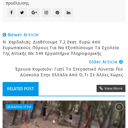
προέλευσης.
Newer Article
Ν. Χαρδαλιάς: Διαθέτουμε 7,2 Εκατ. Ευρώ Από
Ευρωπαϊκούς Πόρους Για Να Εξοπλίσουμε Τα Σχολεία
Της Αττικής Με 549 Εργαστήρια Πληροφορικής
Older Article
Έρευνα Κομισιόν: Γιατί Το Στεγαστικό Λύνεται Πιο
Δύσκολα Στην Ελλάδα Από Ό,τι Σε Άλλες Χώρες
View More
RELATED POST
ΑΣΦΑΛΕΙΑ-ΥΓΕΙΑ