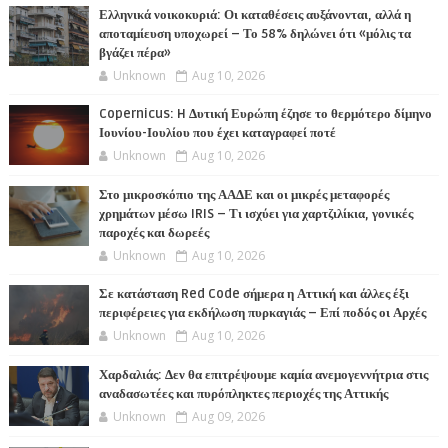
Ελληνικά νοικοκυριά: Οι καταθέσεις αυξάνονται, αλλά η
αποταμίευση υποχωρεί – Το 58% δηλώνει ότι «μόλις τα
βγάζει πέρα»
Unknown
Aug 10, 2026
Copernicus: H Δυτική Ευρώπη έζησε το θερμότερο δίμηνο
Ιουνίου-Ιουλίου που έχει καταγραφεί ποτέ
Unknown
Aug 10, 2026
Στο μικροσκόπιο της ΑΑΔΕ και οι μικρές μεταφορές
χρημάτων μέσω IRIS – Τι ισχύει για χαρτζιλίκια, γονικές
παροχές και δωρεές
Unknown
Aug 10, 2026
Σε κατάσταση Red Code σήμερα η Αττική και άλλες έξι
περιφέρειες για εκδήλωση πυρκαγιάς – Επί ποδός οι Αρχές
Unknown
Aug 10, 2026
Χαρδαλιάς: Δεν θα επιτρέψουμε καμία ανεμογεννήτρια στις
αναδασωτέες και πυρόπληκτες περιοχές της Αττικής
Unknown
Aug 09, 2026