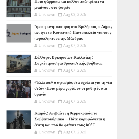
Ποια φάρμακα και καλλυντικά πρέπει να
μπαίνουν στο ψυγείο
Unknown
Aug 08, 2026
Άμεση κινητοποίηση στα Βριλήσσια, ο Δήμος
ανοίγει το Κοινωνικό Παντοπωλείο για τους
πυρόπληκτους της Μάνδρας
Unknown
Aug 07, 2026
Σύλλογος Βριλησσίων Καλλινίκη :
Συγκέντρωση ανθρωπιστικής βοήθειας
Unknown
Aug 07, 2026
«Έκλεισε» ο αγιασμός στα σχολεία για τη νέα
σεζόν -Ποια μέρα γυρίζουν οι μαθητές στα
θρανία
Unknown
Aug 07, 2026
Καιρός: Ανεβαίνει η θερμοκρασία το
Σαββατοκύριακο – Πότε κορυφώνεται η
ζέστη και πού θα φτάσει τους 40°C
Unknown
Aug 07, 2026