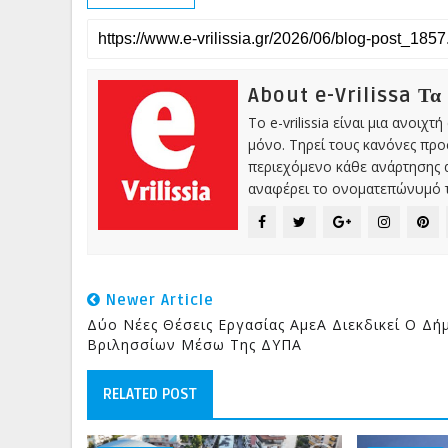
About e-Vrilissa Τα
Το e-vrilissia είναι μια ανοι
μόνο. Τηρεί τους κανόνες πρ
περιεχόμενο κάθε ανάρτησης α
αναφέρει το ονοματεπώνυμό τ
Newer Article
Δύο Νέες Θέσεις Εργασίας ΑμεΑ Διεκδικεί Ο Δή
Βριλησσίων Μέσω Της ΔΥΠΑ
RELATED POST