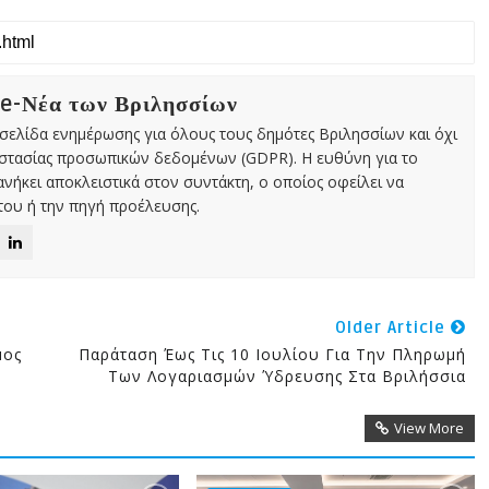
 e-Νέα των Βριλησσίων
χτή σελίδα ενημέρωσης για όλους τους δημότες Βριλησσίων και όχι
οστασίας προσωπικών δεδομένων (GDPR). Η ευθύνη για το
νήκει αποκλειστικά στον συντάκτη, ο οποίος οφείλει να
ου ή την πηγή προέλευσης.
Older Article
μος
Παράταση Έως Τις 10 Ιουλίου Για Την Πληρωμή
Των Λογαριασμών Ύδρευσης Στα Βριλήσσια
View More