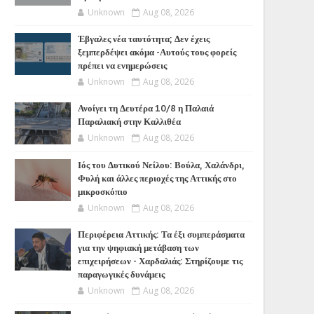
Unknown
Aug 08, 2026
Έβγαλες νέα ταυτότητα; Δεν έχεις
ξεμπερδέψει ακόμα -Αυτούς τους φορείς
πρέπει να ενημερώσεις
Unknown
Aug 08, 2026
Ανοίγει τη Δευτέρα 10/8 η Παλαιά
Παραλιακή στην Καλλιθέα
Unknown
Aug 08, 2026
Ιός του Δυτικού Νείλου: Βούλα, Χαλάνδρι,
Φυλή και άλλες περιοχές της Αττικής στο
μικροσκόπιο
Unknown
Aug 08, 2026
Περιφέρεια Αττικής: Τα έξι συμπεράσματα
για την ψηφιακή μετάβαση των
επιχειρήσεων - Χαρδαλιάς: Στηρίζουμε τις
παραγωγικές δυνάμεις
Unknown
Aug 08, 2026