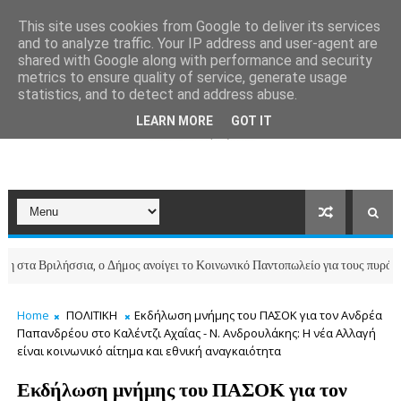
This site uses cookies from Google to deliver its services
and to analyze traffic. Your IP address and user-agent are
shared with Google along with performance and security
metrics to ensure quality of service, generate usage
statistics, and to detect and address abuse.
LEARN MORE
GOT IT
Βριλήσσια, ο Δήμος ανοίγει το Κοινωνικό Παντοπωλείο για τους πυρόπληκτου
Home
ΠΟΛΙΤΙΚΗ
Εκδήλωση μνήμης του ΠΑΣΟΚ για τον Ανδρέα
Παπανδρέου στο Καλέντζι Αχαΐας - Ν. Ανδρουλάκης: Η νέα Αλλαγή
είναι κοινωνικό αίτημα και εθνική αναγκαιότητα
Εκδήλωση μνήμης του ΠΑΣΟΚ για τον