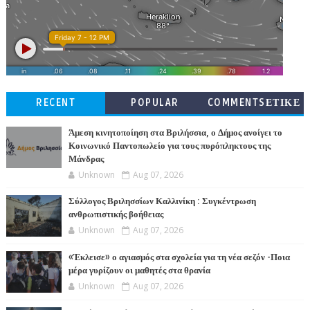
RECENT
POPULAR
COMMENTSΕΤΙΚΕ
ΤΕΣ
Άμεση κινητοποίηση στα Βριλήσσια, ο Δήμος ανοίγει το
Κοινωνικό Παντοπωλείο για τους πυρόπληκτους της
Μάνδρας
Unknown
Aug 07, 2026
Σύλλογος Βριλησσίων Καλλινίκη : Συγκέντρωση
ανθρωπιστικής βοήθειας
Unknown
Aug 07, 2026
«Έκλεισε» ο αγιασμός στα σχολεία για τη νέα σεζόν -Ποια
μέρα γυρίζουν οι μαθητές στα θρανία
Unknown
Aug 07, 2026