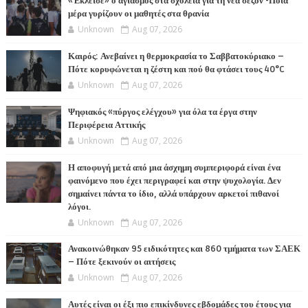
«Έκλεισε» ο αγιασμός στα σχολεία για τη νέα σεζόν -Ποια
μέρα γυρίζουν οι μαθητές στα θρανία
Unknown
Aug 07, 2026
Καιρός: Ανεβαίνει η θερμοκρασία το Σαββατοκύριακο –
Πότε κορυφώνεται η ζέστη και πού θα φτάσει τους 40°C
Unknown
Aug 07, 2026
Ψηφιακός «πύργος ελέγχου» για όλα τα έργα στην
Περιφέρεια Αττικής
Unknown
Aug 07, 2026
Η αποφυγή μετά από μια άσχημη συμπεριφορά είναι ένα
φαινόμενο που έχει περιγραφεί και στην ψυχολογία. Δεν
σημαίνει πάντα το ίδιο, αλλά υπάρχουν αρκετοί πιθανοί
λόγοι.
Unknown
Aug 07, 2026
Ανακοινώθηκαν 95 ειδικότητες και 860 τμήματα των ΣΑΕΚ
– Πότε ξεκινούν οι αιτήσεις
Unknown
Aug 07, 2026
Αυτές είναι οι έξι πιο επικίνδυνες εβδομάδες του έτους για