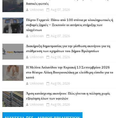
δασικές φωτιές
Unknown
Aug 07, 2026
Πόρτο Γερμενό: Πάνω από 100 σπίτια με ολοκληρωτικές ή
σοβαρές ζημιές – Ξεκινούν οι αιτήσεις στήριξης των
πληγέντων
Unknown
Aug 07, 2026
Διακήρυξη δημοπρασίας για την μίσθωση ακινήτου για τη
στάθμευση των οχημάτων του Δήμου Βριλησσίων
Unknown
Aug 06, 2026
Η Μελίνα Ασλανίδου την Kυριακή 13 Σεπτεμβρίου 2026
στο θέατρο Αλίκη Βουγιουκλάκη με ελεύθερη είσοδο για το
κοινό
Unknown
Aug 06, 2026
Άρση κατάσχεσης ακινήτου: Πώς γίνεται η πώληση χωρίς
εξόφληση όλων των οφειλών
Unknown
Aug 06, 2026