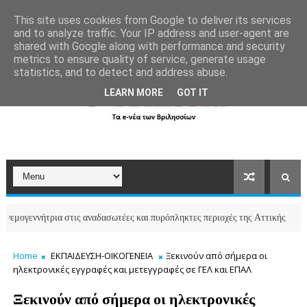
```html
```
This site uses cookies from Google to deliver its services
and to analyze traffic. Your IP address and user-agent are
shared with Google along with performance and security
metrics to ensure quality of service, generate usage
statistics, and to detect and address abuse.
LEARN MORE
GOT IT
ννήτρια στις αναδασωτέες και πυρόπληκτες περιοχές της Αττικής
ΒΡΙΛΗΣΣ
Home
ΕΚΠΑΙΔΕΥΣΗ-ΟΙΚΟΓΕΝΕΙΑ
Ξεκινούν από σήμερα οι
ηλεκτρονικές εγγραφές και μετεγγραφές σε ΓΕΛ και ΕΠΑΛ
Ξεκινούν από σήμερα οι ηλεκτρονικές