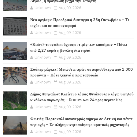
Αιγαίο, η πρόγνωση μέχρι την Τετάρτη
Unknown
Aug 09, 2026
Νέα αργία με Προεδρικό Διάταγμα η 26η Οκτωβρίου – Τι
ισχύει και σε ποιους αφορά
Unknown
Aug 09, 2026
«Καίνε» τους αδειούχους οι τιμές των καυσίμων – Πάνω
από 2,27 ευρώ η βενζίνη στα νησιά
Unknown
Aug 09, 2026
Σούπερ μάρκετ: Μειώσεις τιμών σε περισσότερα από 1.000
προϊόντα – Πότε ξεκινά η πρωτοβουλία
Unknown
Aug 09, 2026
Δήμος Αθηναίων: Κλείνει ο λόφος Φινόπουλου λόγω υψηλού
κινδύνου πυρκαγιάς – Drones και 24ωρες περιπολίες
Unknown
Aug 09, 2026
Φωτιές: Πορτοκαλί συναγερμός σήμερα σε Αττική και πέντε
περιοχές – Σε πλήρη κινητοποίηση ο κρατικός μηχανισμός
Unknown
Aug 09, 2026