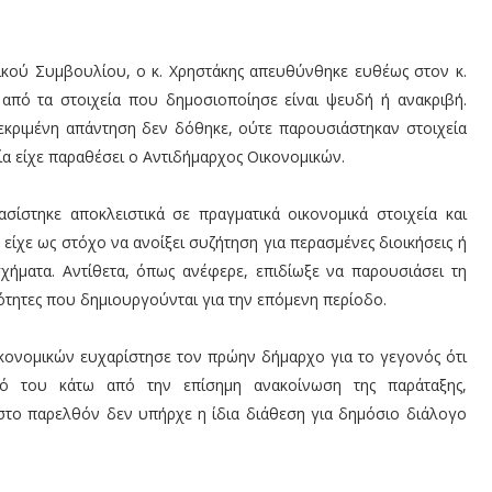
τικού Συμβουλίου, ο κ. Χρηστάκης απευθύνθηκε ευθέως στον κ.
από τα στοιχεία που δημοσιοποίησε είναι ψευδή ή ανακριβή.
κριμένη απάντηση δεν δόθηκε, ούτε παρουσιάστηκαν στοιχεία
α είχε παραθέσει ο Αντιδήμαρχος Οικονομικών.
σίστηκε αποκλειστικά σε πραγματικά οικονομικά στοιχεία και
είχε ως στόχο να ανοίξει συζήτηση για περασμένες διοικήσεις ή
ήματα. Αντίθετα, όπως ανέφερε, επιδίωξε να παρουσιάσει τη
τότητες που δημιουργούνται για την επόμενη περίοδο.
ικονομικών ευχαρίστησε τον πρώην δήμαρχο για το γεγονός ότι
ιό του κάτω από την επίσημη ανακοίνωση της παράταξης,
 στο παρελθόν δεν υπήρχε η ίδια διάθεση για δημόσιο διάλογο