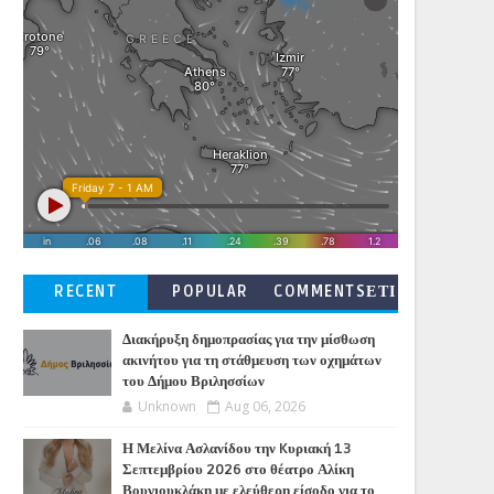
RECENT
POPULAR
COMMENTSΕΤΙ
ΚΕΤΕΣ
Διακήρυξη δημοπρασίας για την μίσθωση
ακινήτου για τη στάθμευση των οχημάτων
του Δήμου Βριλησσίων
Unknown
Aug 06, 2026
Η Μελίνα Ασλανίδου την Kυριακή 13
Σεπτεμβρίου 2026 στο θέατρο Αλίκη
Βουγιουκλάκη με ελεύθερη είσοδο για το