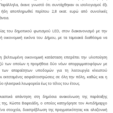
αράλληλα, έκανε γνωστό ότι συντάχθηκαν οι ισολογισμοί έξι
ν ήδη αποπληρωθεί περίπου 2,8 εκατ. ευρώ από συνολικές
νεια.
ίας του δημοτικού φωτισμού LED, στον διακανονισμό με την
 οικονομική εικόνα του Δήμου, με τα ταμειακά διαθέσιμα να
η βελτιωμένη οικονομική κατάσταση επιτρέπει την υλοποίηση
αξύ των οποίων η προμήθεια δύο νέων απορριμματοφόρων με
 των απαραίτητων υποδομών για τη λειτουργία κλειστού
ι εκτεταμένες ασφαλτοστρώσεις σε όλη την πόλη, καθώς και η
ύο ηλεκτρικά λεωφορεία έως το τέλος του έτους.
ιαστικά απάντηση στη δημόσια ανακοίνωση της παράταξης
ς της, Κώστα Βαφειάδη, ο οποίος κατηγόρησε τον Αντιδήμαρχο
ένα στοιχεία, διαστρέβλωση της πραγματικότητας και αλαζονική