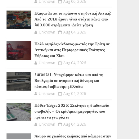
Unknown
Aug 06, 2026
Εξαφανίζεται το πράσινο στη δυτική Αττική:
Από το 2018 έχουν γίνει στάχτη πάνω από
480.000 στρέμματα -Δείτε χάρτη
Unknown
Aug 04, 2026
Πολύ υψηλός κίνδυνος φωτιάς την Τρίτη σε
Αττική και στις Περιφερειακές Ενότητες
Εύβοιας και Χίου
Unknown
Aug 04, 2026
Eurostat: Υποχώρησε κάτω και από τη
Βουλγαρία σε αγοραστική δύναμη και
κόστος διαβίωσης η Ελλάδα
Unknown
Aug 04, 2026
Πόθεν Έσχες 2026: Ξεκίνησε η διαδικασία
υποβολής – Οι κρίσιμες ημερομηνίες που
πρέπει να γνωρίζετε
Unknown
Aug 04, 2026
Άκυρο σε χιλιάδες κλήσεις από κάμερες στην