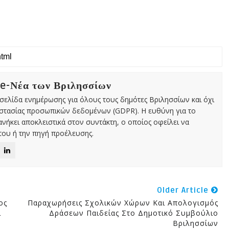
 e-Νέα των Βριλησσίων
χτή σελίδα ενημέρωσης για όλους τους δημότες Βριλησσίων και όχι
οστασίας προσωπικών δεδομένων (GDPR). Η ευθύνη για το
νήκει αποκλειστικά στον συντάκτη, ο οποίος οφείλει να
ου ή την πηγή προέλευσης.
Older Article
ος
Παραχωρήσεις Σχολικών Χώρων Και Απολογισμός
ι
Δράσεων Παιδείας Στο Δημοτικό Συμβούλιο
Βριλησσίων