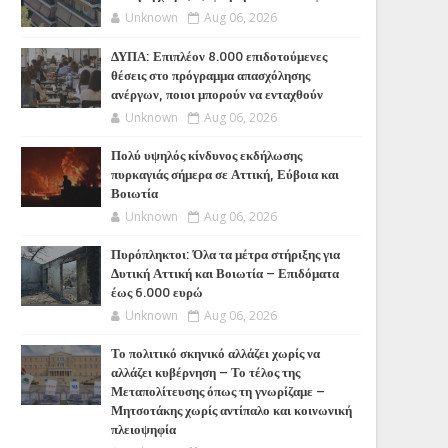
Unknown
Aug 06, 2026
ΔΥΠΑ: Επιπλέον 8.000 επιδοτούμενες
θέσεις στο πρόγραμμα απασχόλησης
ανέργων, ποιοι μπορούν να ενταχθούν
Unknown
Aug 06, 2026
Πολύ υψηλός κίνδυνος εκδήλωσης
πυρκαγιάς σήμερα σε Αττική, Εύβοια και
Βοιωτία
Unknown
Aug 06, 2026
Πυρόπληκτοι: Όλα τα μέτρα στήριξης για
Δυτική Αττική και Βοιωτία – Επιδόματα
έως 6.000 ευρώ
Unknown
Aug 06, 2026
Το πολιτικό σκηνικό αλλάζει χωρίς να
αλλάζει κυβέρνηση – Το τέλος της
Μεταπολίτευσης όπως τη γνωρίζαμε –
Μητσοτάκης χωρίς αντίπαλο και κοινωνική
πλειοψηφία