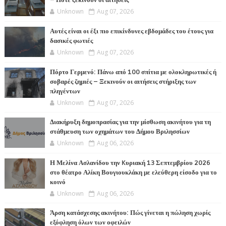
– Πότε ξεκινούν οι αιτήσεις
Unknown
Aug 07, 2026
Αυτές είναι οι έξι πιο επικίνδυνες εβδομάδες του έτους για
δασικές φωτιές
Unknown
Aug 07, 2026
Πόρτο Γερμενό: Πάνω από 100 σπίτια με ολοκληρωτικές ή
σοβαρές ζημιές – Ξεκινούν οι αιτήσεις στήριξης των
πληγέντων
Unknown
Aug 07, 2026
Διακήρυξη δημοπρασίας για την μίσθωση ακινήτου για τη
στάθμευση των οχημάτων του Δήμου Βριλησσίων
Unknown
Aug 06, 2026
Η Μελίνα Ασλανίδου την Kυριακή 13 Σεπτεμβρίου 2026
στο θέατρο Αλίκη Βουγιουκλάκη με ελεύθερη είσοδο για το
κοινό
Unknown
Aug 06, 2026
Άρση κατάσχεσης ακινήτου: Πώς γίνεται η πώληση χωρίς
εξόφληση όλων των οφειλών