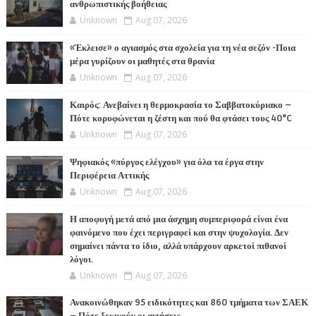
ανθρωπιστικής βοήθειας
Unknown
Aug 07, 2026
«Έκλεισε» ο αγιασμός στα σχολεία για τη νέα σεζόν -Ποια
μέρα γυρίζουν οι μαθητές στα θρανία
Unknown
Aug 07, 2026
Καιρός: Ανεβαίνει η θερμοκρασία το Σαββατοκύριακο –
Πότε κορυφώνεται η ζέστη και πού θα φτάσει τους 40°C
Unknown
Aug 07, 2026
Ψηφιακός «πύργος ελέγχου» για όλα τα έργα στην
Περιφέρεια Αττικής
Unknown
Aug 07, 2026
Η αποφυγή μετά από μια άσχημη συμπεριφορά είναι ένα
φαινόμενο που έχει περιγραφεί και στην ψυχολογία. Δεν
σημαίνει πάντα το ίδιο, αλλά υπάρχουν αρκετοί πιθανοί
λόγοι.
Unknown
Aug 07, 2026
Ανακοινώθηκαν 95 ειδικότητες και 860 τμήματα των ΣΑΕΚ