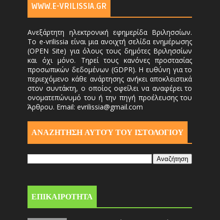
WWW.E-VRILISSIA.GR
Ανεξάρτητη ηλεκτρονική εφημερίδα Βριλησσίων.
Το e-vrilissia είναι μια ανοιχτή σελίδα ενημέρωσης
(OPEN Site) για όλους τους δημότες Βριλησσίων
και όχι μόνο. Τηρεί τους κανόνες προστασίας
προσωπικών δεδομένων (GDPR). Η ευθύνη για το
περιεχόμενο κάθε ανάρτησης ανήκει αποκλειστικά
στον συντάκτη, ο οποίος οφείλει να αναφέρει το
ονοματεπώνυμό του ή την πηγή προέλευσης του
Άρθρου. Email: evrilissia@gmail.com
ΑΝΑΖΗΤΗΣΗ ΑΥΤΟΎ ΤΟΥ ΙΣΤΟΛΟΓΙΟΥ
ΕΠΙΚΑΙΡΟΤΗΤΑ