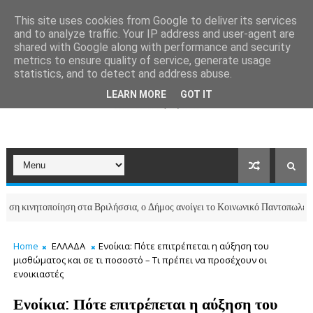
This site uses cookies from Google to deliver its services
and to analyze traffic. Your IP address and user-agent are
shared with Google along with performance and security
metrics to ensure quality of service, generate usage
statistics, and to detect and address abuse.
LEARN MORE
GOT IT
ητοποίηση στα Βριλήσσια, ο Δήμος ανοίγει το Κοινωνικό Παντοπωλείο για το
Home
ΕΛΛΑΔΑ
Ενοίκια: Πότε επιτρέπεται η αύξηση του
μισθώματος και σε τι ποσοστό – Τι πρέπει να προσέχουν οι
ενοικιαστές
Ενοίκια: Πότε επιτρέπεται η αύξηση του