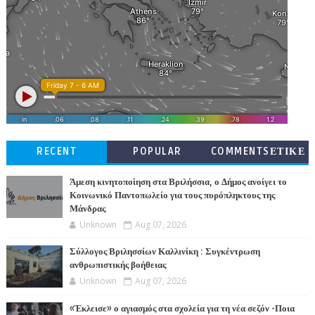
RECENT
POPULAR
COMMENTSΕΤΙΚΕ
ΤΕΣ
Άμεση κινητοποίηση στα Βριλήσσια, ο Δήμος ανοίγει το
Κοινωνικό Παντοπωλείο για τους πυρόπληκτους της
Μάνδρας
Unknown
Aug 07, 2026
Σύλλογος Βριλησσίων Καλλινίκη : Συγκέντρωση
ανθρωπιστικής βοήθειας
Unknown
Aug 07, 2026
«Έκλεισε» ο αγιασμός στα σχολεία για τη νέα σεζόν -Ποια