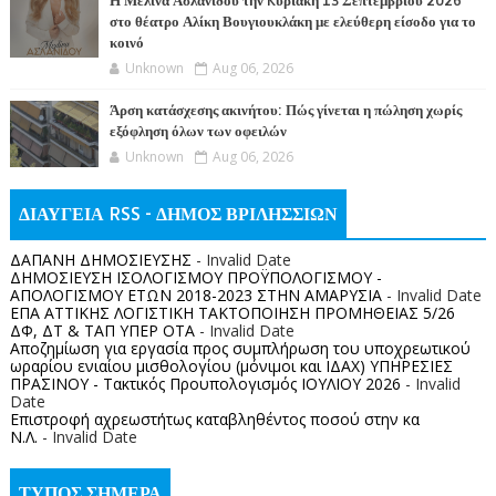
Η Μελίνα Ασλανίδου την Kυριακή 13 Σεπτεμβρίου 2026
στο θέατρο Αλίκη Βουγιουκλάκη με ελεύθερη είσοδο για το
κοινό
Unknown
Aug 06, 2026
Άρση κατάσχεσης ακινήτου: Πώς γίνεται η πώληση χωρίς
εξόφληση όλων των οφειλών
Unknown
Aug 06, 2026
ΔΙΑΥΓΕΙΑ RSS - ΔΗΜΟΣ ΒΡΙΛΗΣΣΙΩΝ
ΔΑΠΑΝΗ ΔΗΜΟΣΙΕΥΣΗΣ
- Invalid Date
ΔΗΜΟΣΙΕΥΣΗ ΙΣΟΛΟΓΙΣΜΟΥ ΠΡΟΫΠΟΛΟΓΙΣΜΟΥ -
ΑΠΟΛΟΓΙΣΜΟΥ ΕΤΩΝ 2018-2023 ΣΤΗΝ ΑΜΑΡΥΣΙΑ
- Invalid Date
ΕΠΑ ΑΤΤΙΚΗΣ ΛΟΓΙΣΤΙΚΗ ΤΑΚΤΟΠΟΙΗΣΗ ΠΡΟΜΗΘΕΙΑΣ 5/26
ΔΦ, ΔΤ & ΤΑΠ ΥΠΕΡ ΟΤΑ
- Invalid Date
Αποζημίωση για εργασία προς συμπλήρωση του υποχρεωτικού
ωραρίου ενιαίου μισθολογίου (μόνιμοι και ΙΔΑΧ) ΥΠΗΡΕΣΙΕΣ
ΠΡΑΣΙΝΟΥ - Τακτικός Προυπολογισμός ΙΟΥΛΙΟΥ 2026
- Invalid
Date
Επιστροφή αχρεωστήτως καταβληθέντος ποσoύ στην κα
Ν.Λ.
- Invalid Date
ΤΥΠΟΣ ΣΗΜΕΡΑ