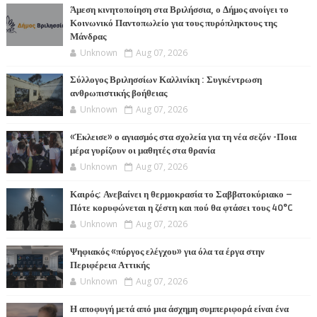
Άμεση κινητοποίηση στα Βριλήσσια, ο Δήμος ανοίγει το
Κοινωνικό Παντοπωλείο για τους πυρόπληκτους της
Μάνδρας
Unknown
Aug 07, 2026
Σύλλογος Βριλησσίων Καλλινίκη : Συγκέντρωση
ανθρωπιστικής βοήθειας
Unknown
Aug 07, 2026
«Έκλεισε» ο αγιασμός στα σχολεία για τη νέα σεζόν -Ποια
μέρα γυρίζουν οι μαθητές στα θρανία
Unknown
Aug 07, 2026
Καιρός: Ανεβαίνει η θερμοκρασία το Σαββατοκύριακο –
Πότε κορυφώνεται η ζέστη και πού θα φτάσει τους 40°C
Unknown
Aug 07, 2026
Ψηφιακός «πύργος ελέγχου» για όλα τα έργα στην
Περιφέρεια Αττικής
Unknown
Aug 07, 2026
Η αποφυγή μετά από μια άσχημη συμπεριφορά είναι ένα