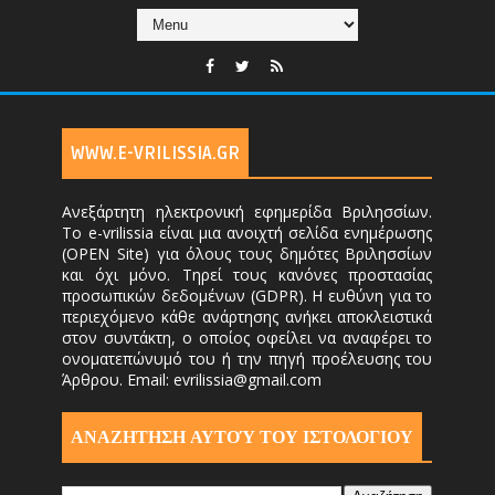
WWW.E-VRILISSIA.GR
Ανεξάρτητη ηλεκτρονική εφημερίδα Βριλησσίων.
Το e-vrilissia είναι μια ανοιχτή σελίδα ενημέρωσης
(OPEN Site) για όλους τους δημότες Βριλησσίων
και όχι μόνο. Τηρεί τους κανόνες προστασίας
προσωπικών δεδομένων (GDPR). Η ευθύνη για το
περιεχόμενο κάθε ανάρτησης ανήκει αποκλειστικά
στον συντάκτη, ο οποίος οφείλει να αναφέρει το
ονοματεπώνυμό του ή την πηγή προέλευσης του
Άρθρου. Email: evrilissia@gmail.com
ΑΝΑΖΗΤΗΣΗ ΑΥΤΟΎ ΤΟΥ ΙΣΤΟΛΟΓΙΟΥ