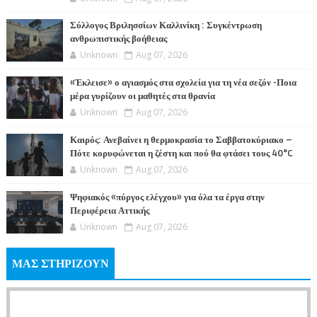
Σύλλογος Βριλησσίων Καλλινίκη : Συγκέντρωση
ανθρωπιστικής βοήθειας
Unknown
Aug 07, 2026
«Έκλεισε» ο αγιασμός στα σχολεία για τη νέα σεζόν -Ποια
μέρα γυρίζουν οι μαθητές στα θρανία
Unknown
Aug 07, 2026
Καιρός: Ανεβαίνει η θερμοκρασία το Σαββατοκύριακο –
Πότε κορυφώνεται η ζέστη και πού θα φτάσει τους 40°C
Unknown
Aug 07, 2026
Ψηφιακός «πύργος ελέγχου» για όλα τα έργα στην
Περιφέρεια Αττικής
Unknown
Aug 07, 2026
ΜΑΣ ΣΤΗΡΙΖΟΥΝ