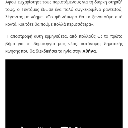
Αφού ευχαρίστησε τους παριστάμενους για τη διαρκή στήριξή
τους, ο Τεντόμας έδωσε ένα πολύ συγκεκριμένο ραντεβού,
λέγοντας με νόημα: «Το φθινόπωρο θα τα ξαναπούμε από
κοντά. Και τότε θα πούμε πολλά περισσότερα».
Η αποστροφή αυτή ερμηνεύεται από πολλούς ως το πρώτο
βήμα για τη δημιουργία μιας νέας, αυτόνομης δημοτικής
κίνησης που θα διεκδικήσει τα ηνία στην
Αθήνα
.