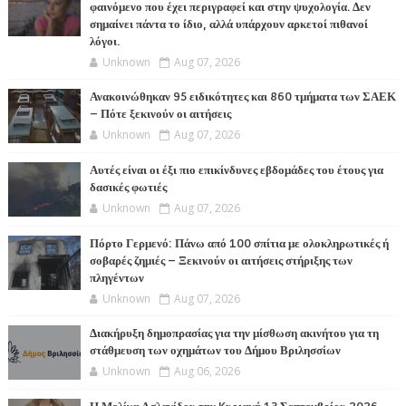
φαινόμενο που έχει περιγραφεί και στην ψυχολογία. Δεν
σημαίνει πάντα το ίδιο, αλλά υπάρχουν αρκετοί πιθανοί
λόγοι.
Unknown
Aug 07, 2026
Ανακοινώθηκαν 95 ειδικότητες και 860 τμήματα των ΣΑΕΚ
– Πότε ξεκινούν οι αιτήσεις
Unknown
Aug 07, 2026
Αυτές είναι οι έξι πιο επικίνδυνες εβδομάδες του έτους για
δασικές φωτιές
Unknown
Aug 07, 2026
Πόρτο Γερμενό: Πάνω από 100 σπίτια με ολοκληρωτικές ή
σοβαρές ζημιές – Ξεκινούν οι αιτήσεις στήριξης των
πληγέντων
Unknown
Aug 07, 2026
Διακήρυξη δημοπρασίας για την μίσθωση ακινήτου για τη
στάθμευση των οχημάτων του Δήμου Βριλησσίων
Unknown
Aug 06, 2026