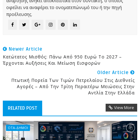
ανάρτησης ανήκει αποκλειστικά στον συντάκτη, ο οποίος
οφείλει να αναφέρει το ονοματεπώνυμό του ή την πηγή
προέλευσης.
Newer Article
Κατώτατος Μισθός: Πάνω Από 950 Ευρώ Το 2027 –
Έρχονται Αυξήσεις Και Μείωση Εισφορών
Older Article
Πτωτική Πορεία Των Τιμών Πετρελαίου Στις Διεθνείς
Αγορές – Από Την Τρίτη Περαιτέρω Μειώσεις Στην
Αντλία Στην Ελλάδα
View More
RELATED POST
ΟΤΑ-ΔΗΜΟΙ