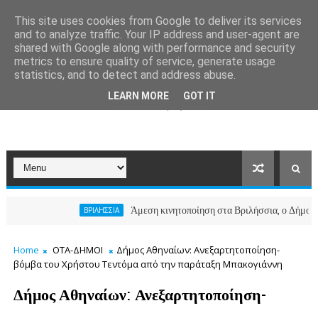
This site uses cookies from Google to deliver its services
and to analyze traffic. Your IP address and user-agent are
shared with Google along with performance and security
metrics to ensure quality of service, generate usage
statistics, and to detect and address abuse.
LEARN MORE
GOT IT
Άμεση κινητοποίηση στα Βριλήσσια, ο Δήμος ανοίγει 
ΒΡΙΛΗΣΣΙΑ
Home
ΟΤΑ-ΔΗΜΟΙ
Δήμος Αθηναίων: Ανεξαρτητοποίηση-
βόμβα του Χρήστου Τεντόμα από την παράταξη Μπακογιάννη
Δήμος Αθηναίων: Ανεξαρτητοποίηση-