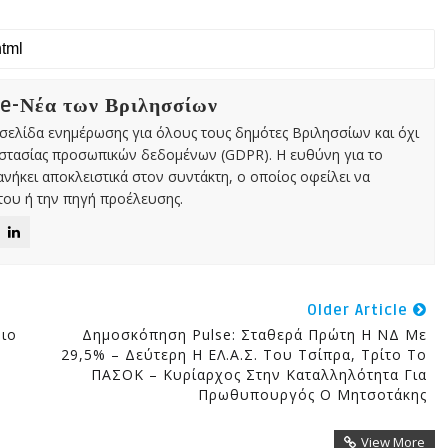
 e-Νέα των Βριλησσίων
χτή σελίδα ενημέρωσης για όλους τους δημότες Βριλησσίων και όχι
οστασίας προσωπικών δεδομένων (GDPR). Η ευθύνη για το
νήκει αποκλειστικά στον συντάκτη, ο οποίος οφείλει να
ου ή την πηγή προέλευσης.
Older Article
Πιο
Δημοσκόπηση Pulse: Σταθερά Πρώτη Η ΝΔ Με
29,5% – Δεύτερη Η ΕΛ.Α.Σ. Του Τσίπρα, Τρίτο Το
ΠΑΣΟΚ – Κυρίαρχος Στην Καταλληλότητα Για
Πρωθυπουργός Ο Μητσοτάκης
View More