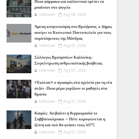
Ποια φάρμακα και καλλυντικά πρέπει να
μπαίνουν στο ψυγείο
Unknown
Aug 08, 2026
Άμεση κινητοποίηση στα Βριλήσσια, ο Δήμος
ανοίγει το Κοινωνικό Παντοπωλείο για τους
πυρόπληκτους της Μάνδρας
Unknown
Aug 07, 2026
Σύλλογος Βριλησσίων Καλλινίκη :
Συγκέντρωση ανθρωπιστικής βοήθειας
Unknown
Aug 07, 2026
«Έκλεισε» ο αγιασμός στα σχολεία για τη νέα
σεζόν -Ποια μέρα γυρίζουν οι μαθητές στα
θρανία
Unknown
Aug 07, 2026
Καιρός: Ανεβαίνει η θερμοκρασία το
Σαββατοκύριακο – Πότε κορυφώνεται η
ζέστη και πού θα φτάσει τους 40°C
Unknown
Aug 07, 2026