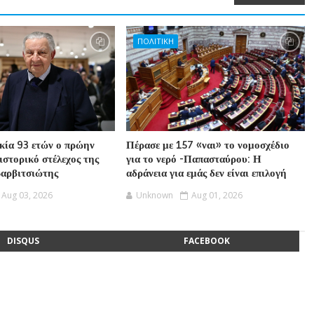
ΠΟΛΙΤΙΚΗ
ικία 93 ετών ο πρώην
Πέρασε με 157 «ναι» το νομοσχέδιο
ιστορικό στέλεχος της
για το νερό -Παπασταύρου: Η
Βαρβιτσιώτης
αδράνεια για εμάς δεν είναι επιλογή
Aug 03, 2026
Unknown
Aug 01, 2026
DISQUS
FACEBOOK