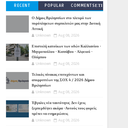
RECENT
POPULAR
COMMENTSΕΤΙ
ΚΕΤΕΣ
Ο Δήμος Βριλησσίων στο πλευρό των
πυρόπληκτων συμπολιτών μας στην Δυτική
Αττική
Unknown
Aug 08, 2026
Επιστολή κατοίκων των οδών Καλλιανίου -
Μητροπούλου - Κισσάβου - Αλφειού -
Ολύμπου
Unknown
Aug 08, 2026
Τελικός πίνακας επιτυχόντων και
απορριπτέων της ΣΟΧ 4 / 2026 Δήμου
Βριλησσίων
Unknown
Aug 08, 2026
Έβγαλες νέα ταυτότητα; Δεν έχεις
ξεμπερδέψει ακόμα -Αυτούς τους φορείς
πρέπει να ενημερώσεις
Unknown
Aug 08, 2026