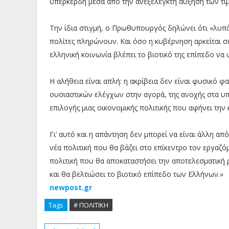
υπερκέρδη μέσα από την ανεξέλεγκτη αύξηση των τι
Την ίδια στιγμή, ο Πρωθυπουργός δηλώνει ότι «λυπάτ
πολίτες πληρώνουν. Και όσο η κυβέρνηση αρκείται σε
ελληνική κοινωνία βλέπει το βιοτικό της επίπεδο να
Η αλήθεια είναι απλή: η ακρίβεια δεν είναι φυσικό 
ουσιαστικών ελέγχων στην αγορά, της ανοχής στα υπ
επιλογής μιας οικονομικής πολιτικής που αφήνει την
Γι’ αυτό και η απάντηση δεν μπορεί να είναι άλλη από
νέα πολιτική που θα βάζει στο επίκεντρο τον εργαζόμ
πολιτική που θα αποκαταστήσει την αποτελεσματική 
και θα βελτιώσει το βιοτικό επίπεδο των Ελλήνων.»
newpost.gr
Tags
# ΠΟΛΙΤΙΚΗ