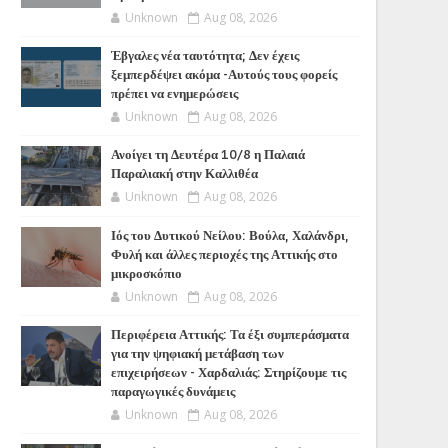
Unknown
Aug 08, 2026
Έβγαλες νέα ταυτότητα; Δεν έχεις
ξεμπερδέψει ακόμα -Αυτούς τους φορείς
πρέπει να ενημερώσεις
Unknown
Aug 08, 2026
Ανοίγει τη Δευτέρα 10/8 η Παλαιά
Παραλιακή στην Καλλιθέα
Unknown
Aug 08, 2026
Ιός του Δυτικού Νείλου: Βούλα, Χαλάνδρι,
Φυλή και άλλες περιοχές της Αττικής στο
μικροσκόπιο
Unknown
Aug 08, 2026
Περιφέρεια Αττικής: Τα έξι συμπεράσματα
για την ψηφιακή μετάβαση των
επιχειρήσεων - Χαρδαλιάς: Στηρίζουμε τις
παραγωγικές δυνάμεις
Unknown
Aug 08, 2026