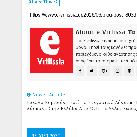
Share This
About e-Vrilissa Τα
Το e-vrilissia είναι μια ανοι
μόνο. Τηρεί τους κανόνες πρ
περιεχόμενο κάθε ανάρτησης α
αναφέρει το ονοματεπώνυμό τ
Newer Article
Έρευνα Κομισιόν: Γιατί Το Στεγαστικό Λύνεται 
Δύσκολα Στην Ελλάδα Από Ό,τι Σε Άλλες Χώρες
RELATED POST