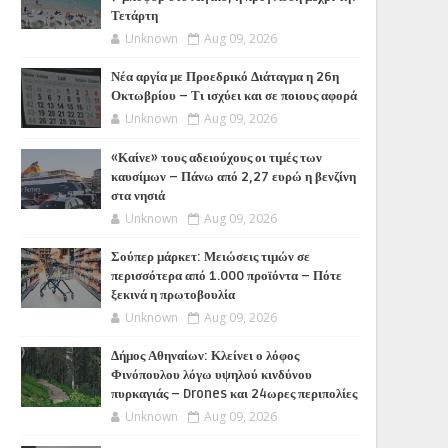
Τετάρτη
Unknown
Aug 09, 2026
Νέα αργία με Προεδρικό Διάταγμα η 26η
Οκτωβρίου – Τι ισχύει και σε ποιους αφορά
Unknown
Aug 09, 2026
«Καίνε» τους αδειούχους οι τιμές των
καυσίμων – Πάνω από 2,27 ευρώ η βενζίνη
στα νησιά
Unknown
Aug 09, 2026
Σούπερ μάρκετ: Μειώσεις τιμών σε
περισσότερα από 1.000 προϊόντα – Πότε
ξεκινά η πρωτοβουλία
Unknown
Aug 09, 2026
Δήμος Αθηναίων: Κλείνει ο λόφος
Φινόπουλου λόγω υψηλού κινδύνου
πυρκαγιάς – Drones και 24ωρες περιπολίες
Unknown
Aug 09, 2026