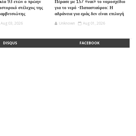
ικία 93 ετών ο πρώην
Πέρασε με 157 «ναι» το νομοσχέδιο
ιστορικό στέλεχος της
για το νερό -Παπασταύρου: Η
Βαρβιτσιώτης
αδράνεια για εμάς δεν είναι επιλογή
Aug 03, 2026
Unknown
Aug 01, 2026
DISQUS
FACEBOOK