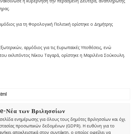
υ ανακοίνωσε η κυβέρνηση την περασμένη Δευτέρα, αναπληρωτής
ηρας.
μόδιος για τη Φορολογική Πολιτική ορίστηκε ο Δημήτρης
ωτερικών, αρμόδιος για τις Ευρωπαϊκές Υποθέσεις, ενώ
του εκλιπόντος Νίκου Ταγαρά, ορίστηκε η Μαριλένα Σούκουλη.
 e-Νέα των Βριλησσίων
χτή σελίδα ενημέρωσης για όλους τους δημότες Βριλησσίων και όχι
οστασίας προσωπικών δεδομένων (GDPR). Η ευθύνη για το
νήκει αποκλειστικά στον συντάκτη, ο οποίος οφείλει να