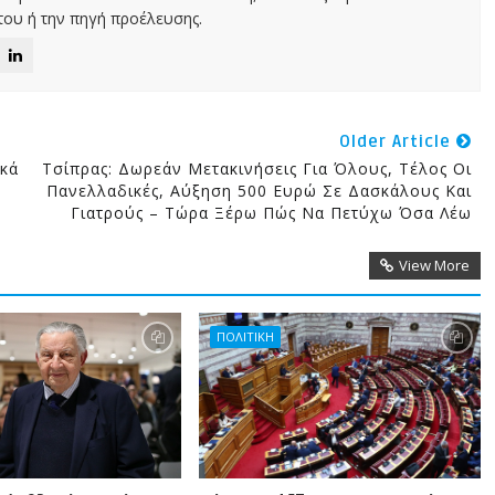
ου ή την πηγή προέλευσης.
Older Article
κά
Τσίπρας: Δωρεάν Μετακινήσεις Για Όλους, Τέλος Οι
Πανελλαδικές, Αύξηση 500 Ευρώ Σε Δασκάλους Και
Γιατρούς – Τώρα Ξέρω Πώς Να Πετύχω Όσα Λέω
View More
ΠΟΛΙΤΙΚΗ