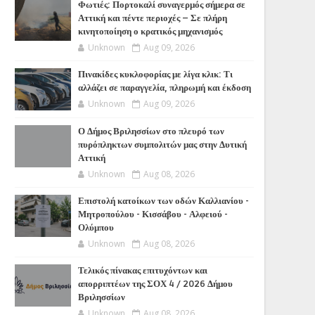
Φωτιές: Πορτοκαλί συναγερμός σήμερα σε
Αττική και πέντε περιοχές – Σε πλήρη
κινητοποίηση ο κρατικός μηχανισμός
Unknown
Aug 09, 2026
Πινακίδες κυκλοφορίας με λίγα κλικ: Τι
αλλάζει σε παραγγελία, πληρωμή και έκδοση
Unknown
Aug 09, 2026
Ο Δήμος Βριλησσίων στο πλευρό των
πυρόπληκτων συμπολιτών μας στην Δυτική
Αττική
Unknown
Aug 08, 2026
Επιστολή κατοίκων των οδών Καλλιανίου -
Μητροπούλου - Κισσάβου - Αλφειού -
Ολύμπου
Unknown
Aug 08, 2026
Τελικός πίνακας επιτυχόντων και
απορριπτέων της ΣΟΧ 4 / 2026 Δήμου
Βριλησσίων
Unknown
Aug 08, 2026