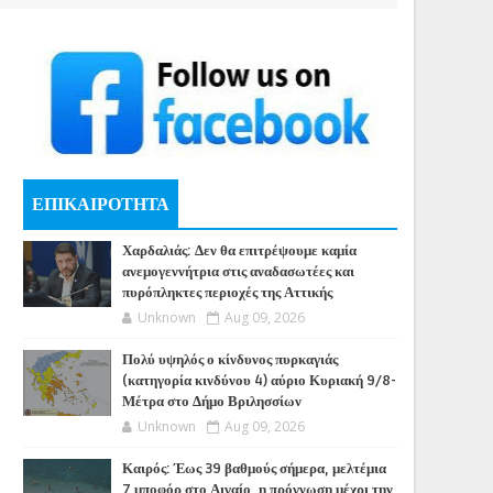
ΕΠΙΚΑΙΡΟΤΗΤΑ
Χαρδαλιάς: Δεν θα επιτρέψουμε καμία
ανεμογεννήτρια στις αναδασωτέες και
πυρόπληκτες περιοχές της Αττικής
Unknown
Aug 09, 2026
Πολύ υψηλός ο κίνδυνος πυρκαγιάς
(κατηγορία κινδύνου 4) αύριο Κυριακή 9/8-
Μέτρα στο Δήμο Βριλησσίων
Unknown
Aug 09, 2026
Καιρός: Έως 39 βαθμούς σήμερα, μελτέμια
7 μποφόρ στο Αιγαίο, η πρόγνωση μέχρι την