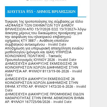
ΔΙΑΥΓΕΙΑ RSS - ΔΗΜΟΣ ΒΡΙΛΗΣΣΙΩΝ
Έγκριση 1ης τροποποίησης της σύμβασης με τίτλο
«ΑΣΦΑΛΙΣΗ ΤΩΝ ΟΧΗΜΑΤΩΝ ΤΟΥ ΔΗΜΟΥ
ΒΡΙΛΗΣΣΙΩΝ ΑΠΟ 15/7/2026 ΕΩΣ 15/7/2027» λόγω
άσκησης μέρους του δικαιώματος προαίρεσης για
την ασφάλιση του ηλεκτρικού επιβατηγού
οχήματος ΚΤΥ 3887 – Ανάθεση επιπλέον
συμβατικού αντικειμένου
- Invalid Date
Αποζημίωση για υπερωριακή απασχόληση ενιαίου
μισθολογίου (μόνιμοι και ΙΔΑΧ) ΥΠΗΡΕΣΙΑ
ΚΟΙΝΩΝΙΚΗΣ ΠΟΛΙΤΙΚΗΣ - Τακτικός
Προυπολογισμός ΙΟΥΛΙΟΥ 2026
- Invalid Date
ΔΗΜΟΣΙΕΥΣΗ ΔΙΑΚΗΡΥΞΗΣ ΕΚΜΙΣΘΩΣΗΣ 26
ΚΟΙΝΟΧΡΗΣΤΩΝ ΧΩΡΩΝ ΔΙΑΦΗΜΙΣΗΣ ΣΤΗΝ
ΑΜΑΡΥΣΙΑ ΑΡ. ΦΥΛΛΟΥ 8113/19-06-2026
- Invalid
Date
ΔΗΜΟΣΙΕΥΣΗ ΔΙΑΚΗΡΥΞΗ ΕΚΜΙΣΘΩΣΗΣ 26
ΚΟΙΝΟΧΡΗΣΤΩΝ ΧΩΡΩΝ ΔΙΑΦΗΜΙΣΗΣ ΣΤΗΝ
ΕΦΗΜ. ΧΤΥΠΟ ΑΡ. ΦΥΛΛΟΥ 1472/20-6-2026
- Invalid
Date
ΔΗΜΟΣΙΕΥΣΗ ΔΙΑΚΗΡΥΞΗΣ ΠΡΟΜΗΘΕΙΑΣ ΕΙΔΩΝ
ΚΑΘΑΡΙΟΤΗΤΑΣ ΣΤΗΝ ΕΦΗΜ. ΑΘΜΟΝΙΟΝ ΒΗΜΑ
ΑΡ. ΦΥΛΛΟΥ 167725/06/2026
- Invalid Date