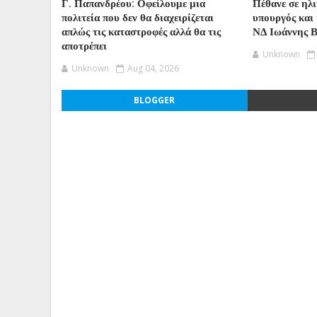
Γ. Παπανδρέου: Οφείλουμε μια
Πέθανε σε ηλ
πολιτεία που δεν θα διαχειρίζεται
υπουργός και 
απλώς τις καταστροφές αλλά θα τις
ΝΔ Ιωάννης 
αποτρέπει
Unknown
Unknown
Aug 04, 2026
BLOGGER