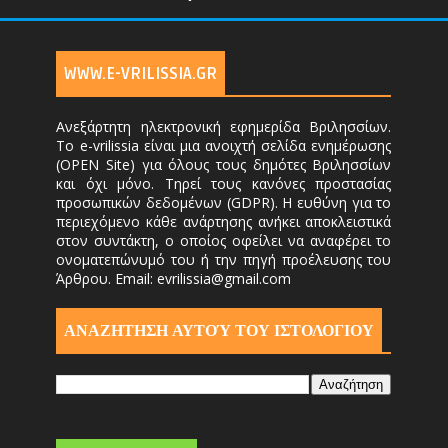
WWW.E-VRILISSIA.GR
Ανεξάρτητη ηλεκτρονική εφημερίδα Βριλησσίων.
Το e-vrilissia είναι μια ανοιχτή σελίδα ενημέρωσης
(OPEN Site) για όλους τους δημότες Βριλησσίων
και όχι μόνο. Τηρεί τους κανόνες προστασίας
προσωπικών δεδομένων (GDPR). Η ευθύνη για το
περιεχόμενο κάθε ανάρτησης ανήκει αποκλειστικά
στον συντάκτη, ο οποίος οφείλει να αναφέρει το
ονοματεπώνυμό του ή την πηγή προέλευσης του
Άρθρου. Email: evrilissia@gmail.com
ΑΝΑΖΗΤΗΣΗ ΑΥΤΟΎ ΤΟΥ ΙΣΤΟΛΟΓΙΟΥ