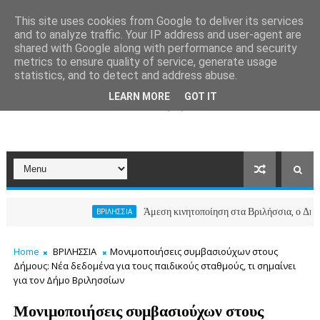
This site uses cookies from Google to deliver its services
and to analyze traffic. Your IP address and user-agent are
shared with Google along with performance and security
metrics to ensure quality of service, generate usage
statistics, and to detect and address abuse.
LEARN MORE
GOT IT
Άμεση κινητοποίηση στα Βριλήσσια, ο Δήμος ανοίγ
ΒΡΙΛΗΣΣΙΑ
Home
ΒΡΙΛΗΣΣΙΑ
Μονιμοποιήσεις συμβασιούχων στους
Δήμους: Νέα δεδομένα για τους παιδικούς σταθμούς, τι σημαίνει
για τον Δήμο Βριλησσίων
Μονιμοποιήσεις συμβασιούχων στους