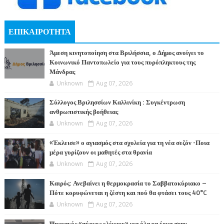
ΕΠΙΚΑΙΡΟΤΗΤΑ
Άμεση κινητοποίηση στα Βριλήσσια, ο Δήμος ανοίγει το
Κοινωνικό Παντοπωλείο για τους πυρόπληκτους της
Μάνδρας
Unknown
Aug 07, 2026
Σύλλογος Βριλησσίων Καλλινίκη : Συγκέντρωση
ανθρωπιστικής βοήθειας
Unknown
Aug 07, 2026
«Έκλεισε» ο αγιασμός στα σχολεία για τη νέα σεζόν -Ποια
μέρα γυρίζουν οι μαθητές στα θρανία
Unknown
Aug 07, 2026
Καιρός: Ανεβαίνει η θερμοκρασία το Σαββατοκύριακο –
Πότε κορυφώνεται η ζέστη και πού θα φτάσει τους 40°C
Unknown
Aug 07, 2026