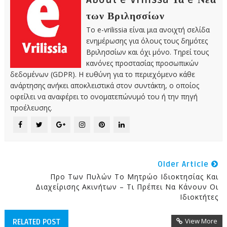
About e-Vrilissa Τα e-Νέα
των Βριλησσίων
Το e-vrilissia είναι μια ανοιχτή σελίδα
ενημέρωσης για όλους τους δημότες
Βριλησσίων και όχι μόνο. Τηρεί τους
κανόνες προστασίας προσωπικών
δεδομένων (GDPR). Η ευθύνη για το περιεχόμενο κάθε
ανάρτησης ανήκει αποκλειστικά στον συντάκτη, ο οποίος
οφείλει να αναφέρει το ονοματεπώνυμό του ή την πηγή
προέλευσης.
Older Article
Προ Των Πυλών Το Μητρώο Ιδιοκτησίας Και
Διαχείρισης Ακινήτων – Τι Πρέπει Να Κάνουν Οι
Ιδιοκτήτες
View More
RELATED POST