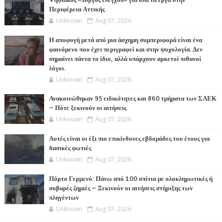
Ψηφιακός «πύργος ελέγχου» για όλα τα έργα στην
Περιφέρεια Αττικής
Unknown
Aug 07, 2026
Η αποφυγή μετά από μια άσχημη συμπεριφορά είναι ένα
φαινόμενο που έχει περιγραφεί και στην ψυχολογία. Δεν
σημαίνει πάντα το ίδιο, αλλά υπάρχουν αρκετοί πιθανοί
λόγοι.
Unknown
Aug 07, 2026
Ανακοινώθηκαν 95 ειδικότητες και 860 τμήματα των ΣΑΕΚ
– Πότε ξεκινούν οι αιτήσεις
Unknown
Aug 07, 2026
Αυτές είναι οι έξι πιο επικίνδυνες εβδομάδες του έτους για
δασικές φωτιές
Unknown
Aug 07, 2026
Πόρτο Γερμενό: Πάνω από 100 σπίτια με ολοκληρωτικές ή
σοβαρές ζημιές – Ξεκινούν οι αιτήσεις στήριξης των
πληγέντων
Unknown
Aug 07, 2026