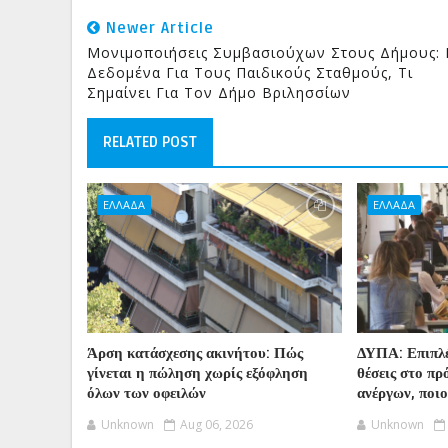
Newer Article
Μονιμοποιήσεις Συμβασιούχων Στους Δήμους:
Δεδομένα Για Τους Παιδικούς Σταθμούς, Τι
Σημαίνει Για Τον Δήμο Βριλησσίων
RELATED POST
ΕΛΛΑΔΑ
ΕΛΛΑΔΑ
Άρση κατάσχεσης ακινήτου: Πώς
ΔΥΠΑ: Επιπλέ
γίνεται η πώληση χωρίς εξόφληση
θέσεις στο π
όλων των οφειλών
ανέργων, ποι
Unknown
Aug 06, 2026
Unknown