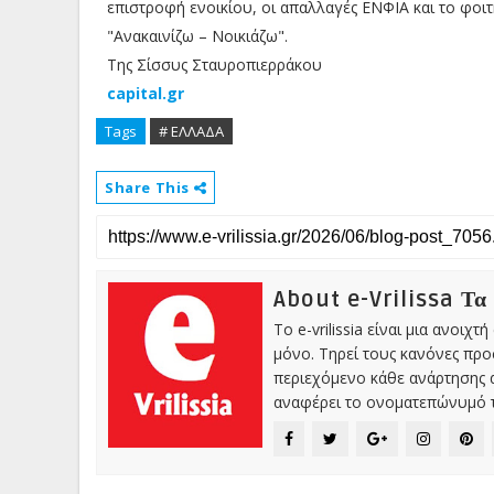
επιστροφή ενοικίου, οι απαλλαγές ΕΝΦΙΑ και το φοι
"Ανακαινίζω – Νοικιάζω".
Της Σίσσυς Σταυροπιερράκου
capital.gr
Tags
# ΕΛΛΑΔΑ
Share This
About e-Vrilissa Τα
Το e-vrilissia είναι μια ανοι
μόνο. Τηρεί τους κανόνες πρ
περιεχόμενο κάθε ανάρτησης α
αναφέρει το ονοματεπώνυμό τ