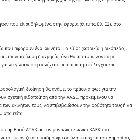
ήτων που είναι δηλωμένα στην εφορία (έντυπα Ε9, Ε2), στο
 που αφορούν ένα ακίνητο. Το είδος (κατοικία ή οικόπεδο),
ση, ιδιοκατοίκηση ή αχρησία, όλα θα αποτυπώνονται με
 για να γίνουν στη συνέχεια οι απαραίτητοι έλεγχοι και
φορολογική διοίκηση θα ανάψει το πράσινο φως για την
ουν σχετική ειδοποίηση από την ΑΑΔΕ, προκειμένου να
 των ακινήτων τους, να επιβεβαιώσουν την ορθότητά τους ή να
απαιτείται.
 του αριθμού ΑΤΑΚ με τον μοναδικό κωδικό ΚΑΕΚ του
κίνητο εμφανίζεται ομοιόμορφα σε όλα τα αρχεία του Δημοσίου,