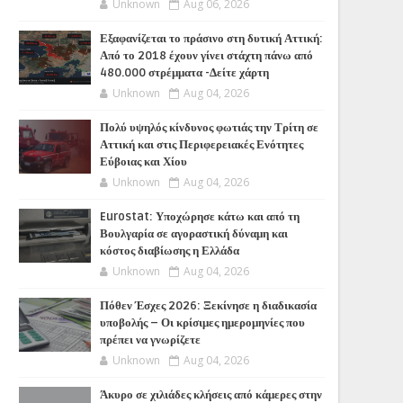
Unknown
Aug 06, 2026
Εξαφανίζεται το πράσινο στη δυτική Αττική:
Από το 2018 έχουν γίνει στάχτη πάνω από
480.000 στρέμματα -Δείτε χάρτη
Unknown
Aug 04, 2026
Πολύ υψηλός κίνδυνος φωτιάς την Τρίτη σε
Αττική και στις Περιφερειακές Ενότητες
Εύβοιας και Χίου
Unknown
Aug 04, 2026
Eurostat: Υποχώρησε κάτω και από τη
Βουλγαρία σε αγοραστική δύναμη και
κόστος διαβίωσης η Ελλάδα
Unknown
Aug 04, 2026
Πόθεν Έσχες 2026: Ξεκίνησε η διαδικασία
υποβολής – Οι κρίσιμες ημερομηνίες που
πρέπει να γνωρίζετε
Unknown
Aug 04, 2026
Άκυρο σε χιλιάδες κλήσεις από κάμερες στην