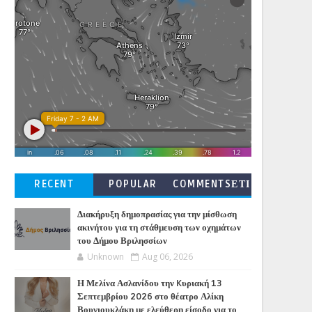
RECENT
POPULAR
COMMENTSΕΤΙ
ΚΕΤΕΣ
Διακήρυξη δημοπρασίας για την μίσθωση
ακινήτου για τη στάθμευση των οχημάτων
του Δήμου Βριλησσίων
Unknown
Aug 06, 2026
Η Μελίνα Ασλανίδου την Kυριακή 13
Σεπτεμβρίου 2026 στο θέατρο Αλίκη
Βουγιουκλάκη με ελεύθερη είσοδο για το