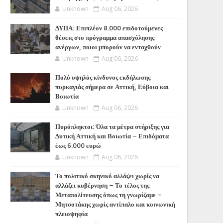
Unknown
Aug 06, 2026
ΔΥΠΑ: Επιπλέον 8.000 επιδοτούμενες
θέσεις στο πρόγραμμα απασχόλησης
ανέργων, ποιοι μπορούν να ενταχθούν
Unknown
Aug 06, 2026
Πολύ υψηλός κίνδυνος εκδήλωσης
πυρκαγιάς σήμερα σε Αττική, Εύβοια και
Βοιωτία
Unknown
Aug 06, 2026
Πυρόπληκτοι: Όλα τα μέτρα στήριξης για
Δυτική Αττική και Βοιωτία – Επιδόματα
έως 6.000 ευρώ
Unknown
Aug 06, 2026
Το πολιτικό σκηνικό αλλάζει χωρίς να
αλλάζει κυβέρνηση – Το τέλος της
Μεταπολίτευσης όπως τη γνωρίζαμε –
Μητσοτάκης χωρίς αντίπαλο και κοινωνική
πλειοψηφία