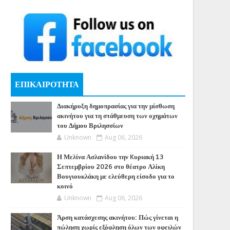
ΕΠΙΚΑΙΡΟΤΗΤΑ
Διακήρυξη δημοπρασίας για την μίσθωση
ακινήτου για τη στάθμευση των οχημάτων
του Δήμου Βριλησσίων
Unknown
Aug 06, 2026
Η Μελίνα Ασλανίδου την Kυριακή 13
Σεπτεμβρίου 2026 στο θέατρο Αλίκη
Βουγιουκλάκη με ελεύθερη είσοδο για το
κοινό
Unknown
Aug 06, 2026
Άρση κατάσχεσης ακινήτου: Πώς γίνεται η
πώληση χωρίς εξόφληση όλων των οφειλών