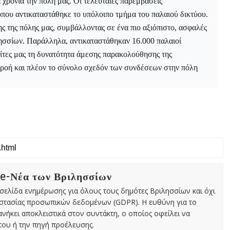
χρόνια την πόλη μας. Οι τελευταίες παρεμβάσεις
ου αντικαταστάθηκε το υπόλοιπο τμήμα του παλαιού δικτύου.
ς της πόλης μας, συμβάλλοντας σε ένα πιο αξιόπιστο, ασφαλές
ιλησσίων. Παράλληλα, αντικαταστάθηκαν 16.000 παλαιοί
ίτες μας τη δυνατότητα άμεσης παρακολούθησης της
ροή και πλέον το σύνολο σχεδόν των συνδέσεων στην πόλη
 e-Νέα των Βριλησσίων
χτή σελίδα ενημέρωσης για όλους τους δημότες Βριλησσίων και όχι
οστασίας προσωπικών δεδομένων (GDPR). Η ευθύνη για το
νήκει αποκλειστικά στον συντάκτη, ο οποίος οφείλει να
ου ή την πηγή προέλευσης.