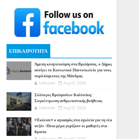
ΕΠΙΚΑΙΡΟΤΗΤΑ
Άμεση κινητοποίηση στα Βριλήσσια, ο Δήμος
ανοίγει το Κοινωνικό Παντοπωλείο για τους
πυρόπληκτους της Μάνδρας
Unknown
Aug 07, 2026
Σύλλογος Βριλησσίων Καλλινίκη :
Συγκέντρωση ανθρωπιστικής βοήθειας
Unknown
Aug 07, 2026
«Έκλεισε» ο αγιασμός στα σχολεία για τη νέα
σεζόν -Ποια μέρα γυρίζουν οι μαθητές στα
θρανία
Unknown
Aug 07, 2026