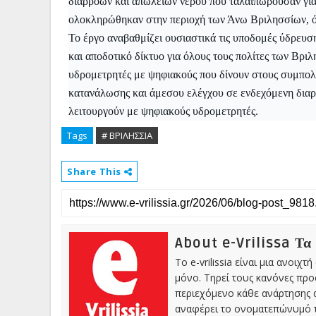
διαρροών και απωλειών νερού που ταλαιπωρούσαν για 
ολοκληρώθηκαν στην περιοχή των Άνω Βριλησσίων, όπ
Το έργο αναβαθμίζει ουσιαστικά τις υποδομές ύδρευση
και αποδοτικό δίκτυο για όλους τους πολίτες των Βρ
υδρομετρητές με ψηφιακούς που δίνουν στους συμπολ
κατανάλωσης και άμεσου ελέγχου σε ενδεχόμενη διαρ
λειτουργούν με ψηφιακούς υδρομετρητές.
Tags
# ΒΡΙΛΗΣΣΙΑ
Share This
About e-Vrilissa Τα
Το e-vrilissia είναι μια ανοι
μόνο. Τηρεί τους κανόνες πρ
περιεχόμενο κάθε ανάρτησης α
αναφέρει το ονοματεπώνυμό τ