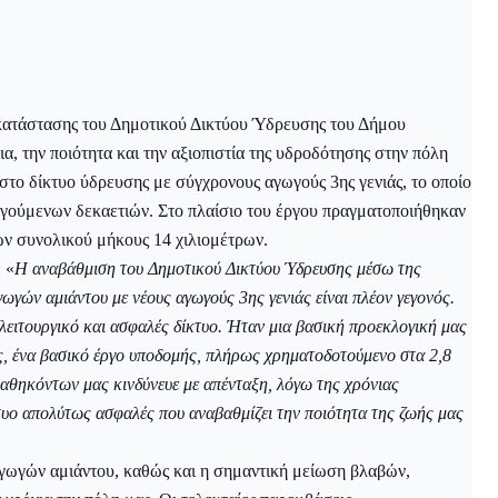
κατάστασης του Δημοτικού Δικτύου Ύδρευσης του Δήμου
α, την ποιότητα και την αξιοπιστία της υδροδότησης στην πόλη
ιστο δίκτυο ύδρευσης με σύγχρονους αγωγούς 3ης γενιάς, το οποίο
ηγούμενων δεκαετιών. Στο πλαίσιο του έργου πραγματοποιήθηκαν
ών συνολικού μήκους 14 χιλιομέτρων.
 «
Η αναβάθμιση του Δημοτικού Δικτύου Ύδρευσης μέσω της
γών αμιάντου με νέους αγωγούς 3ης γενιάς είναι πλέον γεγονός.
 λειτουργικό και ασφαλές δίκτυο. Ήταν μια βασική προεκλογική μας
ας, ένα βασικό έργο υποδομής, πλήρως χρηματοδοτούμενο στα 2,8
 καθηκόντων μας
κινδύνευε
με απένταξη, λόγω της χρόνιας
τυο απολύτως ασφαλές που αναβαθμίζει την ποιότητα της ζωής μας
αγωγών αμιάντου, καθώς και η σημαντική μείωση βλαβών,