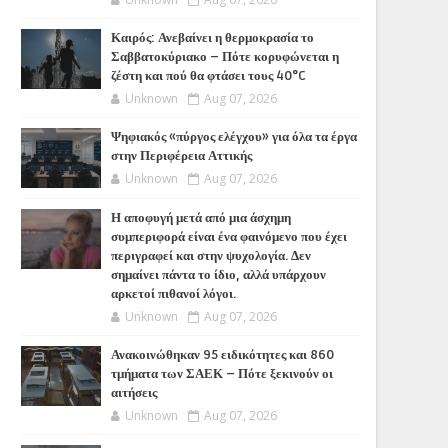
Καιρός: Ανεβαίνει η θερμοκρασία το
Σαββατοκύριακο – Πότε κορυφώνεται η
ζέστη και πού θα φτάσει τους 40°C
Unknown
Aug 07, 2026
Ψηφιακός «πύργος ελέγχου» για όλα τα έργα
στην Περιφέρεια Αττικής
Unknown
Aug 07, 2026
Η αποφυγή μετά από μια άσχημη
συμπεριφορά είναι ένα φαινόμενο που έχει
περιγραφεί και στην ψυχολογία. Δεν
σημαίνει πάντα το ίδιο, αλλά υπάρχουν
αρκετοί πιθανοί λόγοι.
Unknown
Aug 07, 2026
Ανακοινώθηκαν 95 ειδικότητες και 860
τμήματα των ΣΑΕΚ – Πότε ξεκινούν οι
αιτήσεις
Unknown
Aug 07, 2026