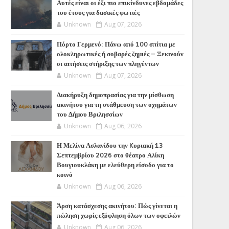
Αυτές είναι οι έξι πιο επικίνδυνες εβδομάδες
του έτους για δασικές φωτιές
Unknown
Aug 07, 2026
Πόρτο Γερμενό: Πάνω από 100 σπίτια με
ολοκληρωτικές ή σοβαρές ζημιές – Ξεκινούν
οι αιτήσεις στήριξης των πληγέντων
Unknown
Aug 07, 2026
Διακήρυξη δημοπρασίας για την μίσθωση
ακινήτου για τη στάθμευση των οχημάτων
του Δήμου Βριλησσίων
Unknown
Aug 06, 2026
Η Μελίνα Ασλανίδου την Kυριακή 13
Σεπτεμβρίου 2026 στο θέατρο Αλίκη
Βουγιουκλάκη με ελεύθερη είσοδο για το
κοινό
Unknown
Aug 06, 2026
Άρση κατάσχεσης ακινήτου: Πώς γίνεται η
πώληση χωρίς εξόφληση όλων των οφειλών
Unknown
Aug 06, 2026