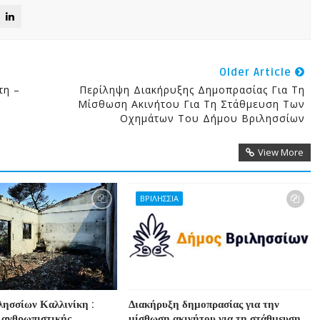
Older Article
τη –
Περίληψη Διακήρυξης Δημοπρασίας Για Τη
Μίσθωση Ακινήτου Για Τη Στάθμευση Των
Οχημάτων Του Δήμου Βριλησσίων
View More
ΒΡΙΛΗΣΣΙΑ
λησσίων Καλλινίκη :
Διακήρυξη δημοπρασίας για την
 ανθρωπιστικής
μίσθωση ακινήτου για τη στάθμευση