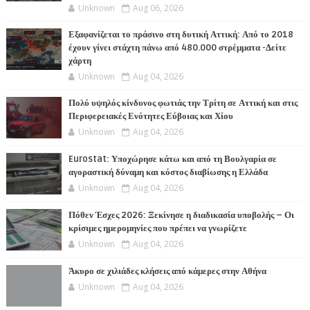
Unknown
Aug 06, 2026
Εξαφανίζεται το πράσινο στη δυτική Αττική: Από το 2018
έχουν γίνει στάχτη πάνω από 480.000 στρέμματα -Δείτε
χάρτη
Unknown
Aug 04, 2026
Πολύ υψηλός κίνδυνος φωτιάς την Τρίτη σε Αττική και στις
Περιφερειακές Ενότητες Εύβοιας και Χίου
Unknown
Aug 04, 2026
Eurostat: Υποχώρησε κάτω και από τη Βουλγαρία σε
αγοραστική δύναμη και κόστος διαβίωσης η Ελλάδα
Unknown
Aug 04, 2026
Πόθεν Έσχες 2026: Ξεκίνησε η διαδικασία υποβολής – Οι
κρίσιμες ημερομηνίες που πρέπει να γνωρίζετε
Unknown
Aug 04, 2026
Άκυρο σε χιλιάδες κλήσεις από κάμερες στην Αθήνα
Unknown
Aug 04, 2026