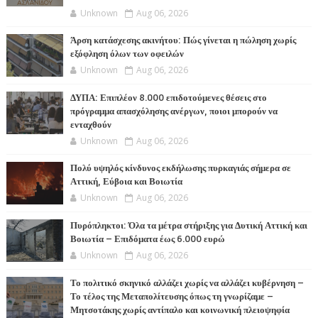
Unknown
Aug 06, 2026
Άρση κατάσχεσης ακινήτου: Πώς γίνεται η πώληση χωρίς
εξόφληση όλων των οφειλών
Unknown
Aug 06, 2026
ΔΥΠΑ: Επιπλέον 8.000 επιδοτούμενες θέσεις στο
πρόγραμμα απασχόλησης ανέργων, ποιοι μπορούν να
ενταχθούν
Unknown
Aug 06, 2026
Πολύ υψηλός κίνδυνος εκδήλωσης πυρκαγιάς σήμερα σε
Αττική, Εύβοια και Βοιωτία
Unknown
Aug 06, 2026
Πυρόπληκτοι: Όλα τα μέτρα στήριξης για Δυτική Αττική και
Βοιωτία – Επιδόματα έως 6.000 ευρώ
Unknown
Aug 06, 2026
Το πολιτικό σκηνικό αλλάζει χωρίς να αλλάζει κυβέρνηση –
Το τέλος της Μεταπολίτευσης όπως τη γνωρίζαμε –
Μητσοτάκης χωρίς αντίπαλο και κοινωνική πλειοψηφία