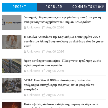
RECENT
POPULAR
COMMENTSΕΤΙΚΕ
ΤΕΣ
Διακήρυξη δημοπρασίας για την μίσθωση ακινήτου για τη
στάθμευση των οχημάτων του Δήμου Βριλησσίων
Unknown
Aug 06, 2026
Η Μελίνα Ασλανίδου την Kυριακή 13 Σεπτεμβρίου 2026
στο θέατρο Αλίκη Βουγιουκλάκη με ελεύθερη είσοδο για το
κοινό
Unknown
Aug 06, 2026
Άρση κατάσχεσης ακινήτου: Πώς γίνεται η πώληση χωρίς
εξόφληση όλων των οφειλών
Unknown
Aug 06, 2026
ΔΥΠΑ: Επιπλέον 8.000 επιδοτούμενες θέσεις στο
πρόγραμμα απασχόλησης ανέργων, ποιοι μπορούν να
ενταχθούν
Unknown
Aug 06, 2026
Πολύ υψηλός κίνδυνος εκδήλωσης πυρκαγιάς σήμερα σε