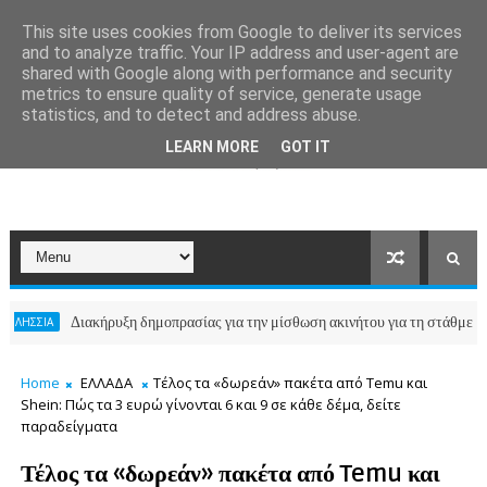
This site uses cookies from Google to deliver its services
and to analyze traffic. Your IP address and user-agent are
shared with Google along with performance and security
metrics to ensure quality of service, generate usage
statistics, and to detect and address abuse.
LEARN MORE
GOT IT
Διακήρυξη δημοπρασίας για την μίσθωση ακινήτου για τη στάθμευση των οχ
Home
ΕΛΛΑΔΑ
Τέλος τα «δωρεάν» πακέτα από Temu και
Shein: Πώς τα 3 ευρώ γίνονται 6 και 9 σε κάθε δέμα, δείτε
παραδείγματα
Τέλος τα «δωρεάν» πακέτα από Temu και