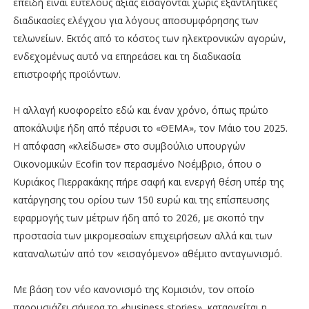
επειδή είναι ευτελούς αξίας εισάγονται χωρίς εξαντλητικές
διαδικασίες ελέγχου για λόγους αποσυμφόρησης των
τελωνείων. Εκτός από το κόστος των ηλεκτρονικών αγορών,
ενδεχομένως αυτό να επηρεάσει και τη διαδικασία
επιστροφής προϊόντων.
Η αλλαγή κυοφορείτο εδώ και έναν χρόνο, όπως πρώτο
αποκάλυψε ήδη από πέρυσι το «ΘΕΜΑ», τον Μάιο του 2025.
Η απόφαση «κλείδωσε» στo συμβούλιο υπουργών
Οικονομικών Ecofin τον περασμένο Νοέμβριο, όπου ο
Κυριάκος Πιερρακάκης πήρε σαφή και ενεργή θέση υπέρ της
κατάργησης του ορίου των 150 ευρώ και της επίσπευσης
εφαρμογής των μέτρων ήδη από το 2026, με σκοπό την
προστασία των μικρομεσαίων επιχειρήσεων αλλά και των
καταναλωτών από τον «εισαγόμενο» αθέμιτο ανταγωνισμό.
Με βάση τον νέο κανονισμό της Κομισιόν, τον οποίο
παρουσιάζει σήμερα το «business stories», καταργείται η