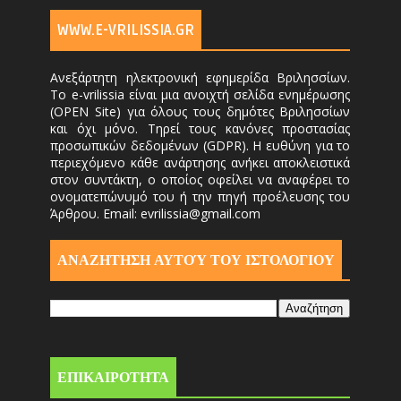
WWW.E-VRILISSIA.GR
Ανεξάρτητη ηλεκτρονική εφημερίδα Βριλησσίων.
Το e-vrilissia είναι μια ανοιχτή σελίδα ενημέρωσης
(OPEN Site) για όλους τους δημότες Βριλησσίων
και όχι μόνο. Τηρεί τους κανόνες προστασίας
προσωπικών δεδομένων (GDPR). Η ευθύνη για το
περιεχόμενο κάθε ανάρτησης ανήκει αποκλειστικά
στον συντάκτη, ο οποίος οφείλει να αναφέρει το
ονοματεπώνυμό του ή την πηγή προέλευσης του
Άρθρου. Email: evrilissia@gmail.com
ΑΝΑΖΗΤΗΣΗ ΑΥΤΟΎ ΤΟΥ ΙΣΤΟΛΟΓΙΟΥ
ΕΠΙΚΑΙΡΟΤΗΤΑ