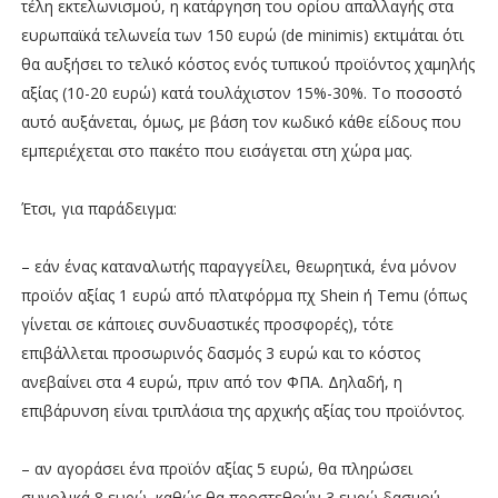
τέλη εκτελωνισμού, η κατάργηση του ορίου απαλλαγής στα
ευρωπαϊκά τελωνεία των 150 ευρώ (de minimis) εκτιμάται ότι
θα αυξήσει το τελικό κόστος ενός τυπικού προϊόντος χαμηλής
αξίας (10-20 ευρώ) κατά τουλάχιστον 15%-30%. Το ποσοστό
αυτό αυξάνεται, όμως, με βάση τον κωδικό κάθε είδους που
εμπεριέχεται στο πακέτο που εισάγεται στη χώρα μας.
Έτσι, για παράδειγμα:
– εάν ένας καταναλωτής παραγγείλει, θεωρητικά, ένα μόνον
προϊόν αξίας 1 ευρώ από πλατφόρμα πχ Shein ή Temu (όπως
γίνεται σε κάποιες συνδυαστικές προσφορές), τότε
επιβάλλεται προσωρινός δασμός 3 ευρώ και το κόστος
ανεβαίνει στα 4 ευρώ, πριν από τον ΦΠΑ. Δηλαδή, η
επιβάρυνση είναι τριπλάσια της αρχικής αξίας του προϊόντος.
– αν αγοράσει ένα προϊόν αξίας 5 ευρώ, θα πληρώσει
συνολικά 8 ευρώ, καθώς θα προστεθούν 3 ευρώ δασμού.