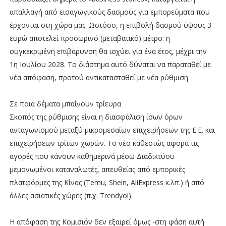
απαλλαγή από εισαγωγικούς δασμούς για εμπορεύματα που
έρχονται στη χώρα μας. Ωστόσο, η επιβολή δασμού ύψους 3
ευρώ αποτελεί προσωρινό (μεταβατικό) μέτρο: η
συγκεκριμένη επιβάρυνση θα ισχύει για ένα έτος, μέχρι την
1η Ιουλίου 2028. Το διάστημα αυτό δύναται να παραταθεί με
νέα απόφαση, προτού αντικατασταθεί με νέα ρύθμιση.
Σε ποια δέματα μπαίνουν τρίευρα
Σκοπός της ρύθμισης είναι η διασφάλιση ίσων όρων
ανταγωνισμού μεταξύ μικρομεσαίων επιχειρήσεων της Ε.Ε. και
επιχειρήσεων τρίτων χωρών. Το νέο καθεστώς αφορά τις
αγορές που κάνουν καθημερινά μέσω Διαδικτύου
μεμονωμένοι καταναλωτές, απευθείας από εμπορικές
πλατφόρμες της Κίνας (Temu, Shein, AliΕxpress κ.λπ.) ή από
άλλες ασιατικές χώρες (π.χ. Trendyol).
Η απόφαση της Κομισιόν δεν εξαιρεί όμως -στη φάση αυτή