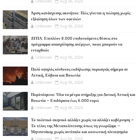
Unknown
Aug 06, 2026
Άρση κατάσχεσης ακινήτου: Πώς γίνεται η πώληση χωρίς
εξόφληση όλων των οφειλών
Unknown
Aug 06, 2026
ΔΥΠΑ: Επιπλέον 8.000 επιδοτούμενες θέσεις στο
πρόγραμμα απασχόλησης ανέργων, ποιοι μπορούν να
ενταχθούν
Unknown
Aug 06, 2026
Πολύ υψηλός κίνδυνος εκδήλωσης πυρκαγιάς σήμερα σε
Αττική, Εύβοια και Βοιωτία
Unknown
Aug 06, 2026
Πυρόπληκτοι: Όλα τα μέτρα στήριξης για Δυτική Αττική και
Βοιωτία – Επιδόματα έως 6.000 ευρώ
Unknown
Aug 06, 2026
Το πολιτικό σκηνικό αλλάζει χωρίς να αλλάζει κυβέρνηση –
Το τέλος της Μεταπολίτευσης όπως τη γνωρίζαμε –
Μητσοτάκης χωρίς αντίπαλο και κοινωνική πλειοψηφία
Unknown
Aug 06, 2026