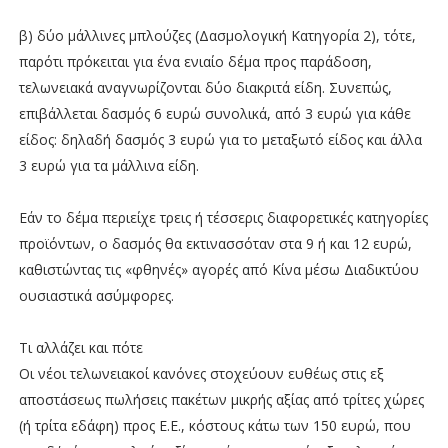
β) δύο μάλλινες μπλούζες (Δασμολογική Κατηγορία 2), τότε,
παρότι πρόκειται για ένα ενιαίο δέμα προς παράδοση,
τελωνειακά αναγνωρίζονται δύο διακριτά είδη. Συνεπώς,
επιβάλλεται δασμός 6 ευρώ συνολικά, από 3 ευρώ για κάθε
είδος: δηλαδή δασμός 3 ευρώ για το μεταξωτό είδος και άλλα
3 ευρώ για τα μάλλινα είδη.
Εάν το δέμα περιείχε τρεις ή τέσσερις διαφορετικές κατηγορίες
προϊόντων, ο δασμός θα εκτινασσόταν στα 9 ή και 12 ευρώ,
καθιστώντας τις «φθηνές» αγορές από Κίνα μέσω Διαδικτύου
ουσιαστικά ασύμφορες.
Τι αλλάζει και πότε
Οι νέοι τελωνειακοί κανόνες στοχεύουν ευθέως στις εξ
αποστάσεως πωλήσεις πακέτων μικρής αξίας από τρίτες χώρες
(ή τρίτα εδάφη) προς Ε.Ε., κόστους κάτω των 150 ευρώ, που