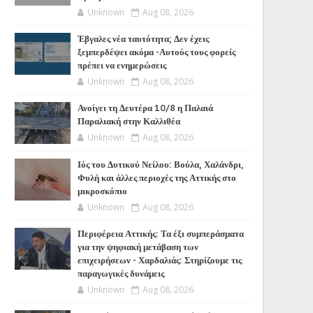
Unknown
Aug 08, 2026
Έβγαλες νέα ταυτότητα; Δεν έχεις
ξεμπερδέψει ακόμα -Αυτούς τους φορείς
πρέπει να ενημερώσεις
Unknown
Aug 08, 2026
Ανοίγει τη Δευτέρα 10/8 η Παλαιά
Παραλιακή στην Καλλιθέα
Unknown
Aug 08, 2026
Ιός του Δυτικού Νείλου: Βούλα, Χαλάνδρι,
Φυλή και άλλες περιοχές της Αττικής στο
μικροσκόπιο
Unknown
Aug 08, 2026
Περιφέρεια Αττικής: Τα έξι συμπεράσματα
για την ψηφιακή μετάβαση των
επιχειρήσεων - Χαρδαλιάς: Στηρίζουμε τις
παραγωγικές δυνάμεις
Unknown
Aug 08, 2026