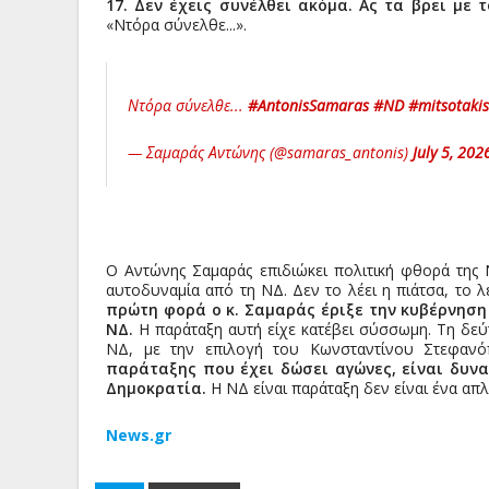
17. Δεν έχεις συνέλθει ακόμα. Ας τα βρει με 
«Ντόρα σύνελθε...».
Ντόρα σύνελθε...
#AntonisSamaras
#ND
#mitsotakis
— Σαμαράς Αντώνης (@samaras_antonis)
July 5, 202
Ο Αντώνης Σαμαράς επιδιώκει πολιτική φθορά της 
αυτοδυναμία από τη ΝΔ. Δεν το λέει η πιάτσα, το λέ
πρώτη φορά ο κ. Σαμαράς έριξε την κυβέρνησ
ΝΔ.
Η παράταξη αυτή είχε κατέβει σύσσωμη. Τη δεύ
ΝΔ, με την επιλογή του Κωνσταντίνου Στεφανό
παράταξης που έχει δώσει αγώνες, είναι δυν
Δημοκρατία.
Η ΝΔ είναι παράταξη δεν είναι ένα απλ
News.gr