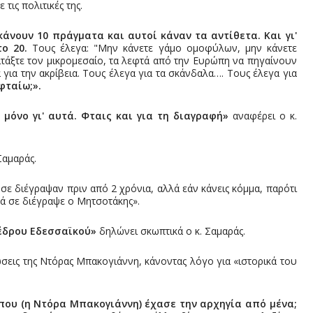
τις πολιτικές της.
κάνουν 10 πράγματα και αυτοί κάναν τα αντίθετα. Και γι'
ο 20.
Τους έλεγα: "Μην κάνετε γάμο ομοφύλων, μην κάνετε
ιτάξτε τον μικρομεσαίο, τα λεφτά από την Ευρώπη να πηγαίνουν
 για την ακρίβεια. Τους έλεγα για τα σκάνδαλα…. Τους έλεγα για
φταίω;».
 μόνο γι' αυτά. Φταις και για τη διαγραφή»
αναφέρει ο κ.
Σαμαράς.
 σε διέγραψαν πριν από 2 χρόνια, αλλά εάν κάνεις κόμμα, παρότι
τά σε διέγραψε ο Μητσοτάκης».
οέδρου Εδεσσαϊκού»
δηλώνει σκωπτικά ο κ. Σαμαράς.
ώσεις της Ντόρας Μπακογιάννη, κάνοντας λόγο για «ιστορικά του
που (η Ντόρα Μπακογιάννη) έχασε την αρχηγία από μένα;