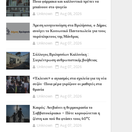
Ποια φάρμακα και καλλυντικά πρέπει να
μπαίνουν στο ψυγείο
Unknown
Aug 08, 2026
Άμεση κινητοποίηση στα Βριλήσσια, ο Δήμος
ανοίγει το Κοινωνικό Παντοπωλείο για τους
πυρόπληκτους της Μάνδρας
Unknown
Aug 07, 2026
Σύλλογος Βριλησσίων Καλλινίκη :
Συγκέντρωση ανθρωπιστικής βοήθειας
Unknown
Aug 07, 2026
«Έκλεισε» ο αγιασμός στα σχολεία για τη νέα
σεζόν -Ποια μέρα γυρίζουν οι μαθητές στα
θρανία
Unknown
Aug 07, 2026
Καιρός: Ανεβαίνει η θερμοκρασία το
Σαββατοκύριακο – Πότε κορυφώνεται η
ζέστη και πού θα φτάσει τους 40°C
Unknown
Aug 07, 2026