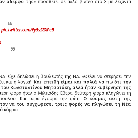
τον αδερφό της»
προσθέτει σε άλλο βίντεο στο X με λεζάντα
pic.twitter.com/Fy5sS8XPeB
6
ΝΔ είχε δηλώσει η βουλευτής της ΝΔ. «Θέλει να στερήσει την
ει και η λογική.
Και επειδή είμαι και παλιά να πω ότι την
η του Κωνσταντίνου Μητσοτάκη, αλλά ήταν κυβέρνηση της
τερη φορά ήταν ο Μιλτιάδης Έβερτ, δεύτερη φορά πληγώνει τη
πουλου. Και τώρα έχουμε την τρίτη.
Ο κόσμος αυτή της
ατόν να του συγχωρέσει τρεις φορές να πληγώσει τη Νέα
ό κόμμα».