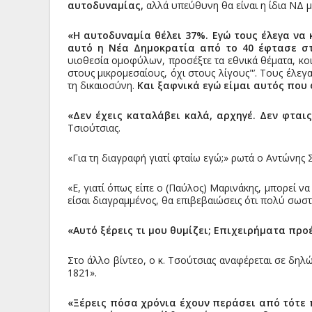
αυτοδυναμίας,
αλλά υπεύθυνη θα είναι η ίδια ΝΔ με 
«Η αυτοδυναμία θέλει 37%. Εγώ τους έλεγα να 
αυτό η Νέα Δημοκρατία από το 40 έφτασε στ
υιοθεσία ομοφύλων, προσέξτε τα εθνικά θέματα, κο
στους μικρομεσαίους, όχι στους λίγους"’. Τους έλεγα
τη δικαιοσύνη.
Και ξαφνικά εγώ είμαι αυτός που 
«Δεν έχεις καταλάβει καλά, αρχηγέ. Δεν φταις
Τσιούτσιας.
«Για τη διαγραφή γιατί φταίω εγώ;» ρωτά ο Αντώνης 
«Ε, γιατί όπως είπε ο (Παύλος) Μαρινάκης, μπορεί να
είσαι διαγραμμένος, θα επιβεβαιώσεις ότι πολύ σωσ
«Αυτό ξέρεις τι μου θυμίζει; Επιχειρήματα πρ
Στο άλλο βίντεο, ο κ. Τσούτσιας αναφέρεται σε δηλ
1821».
«Ξέρεις πόσα χρόνια έχουν περάσει από τότε 