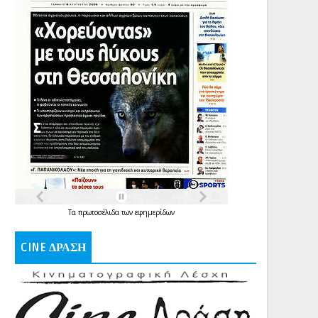
Τα
πρωτοσέλιδα
των
εφημερίδων
CINE ΔΡΑΣΗ