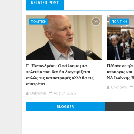
RELATED POST
ΠΟΛΙΤΙΚΗ
ΠΟΛΙΤΙΚΗ
Γ. Παπανδρέου: Οφείλουμε μια
Πέθανε σε ηλ
πολιτεία που δεν θα διαχειρίζεται
υπουργός και 
απλώς τις καταστροφές αλλά θα τις
ΝΔ Ιωάννης 
αποτρέπει
Unknown
Unknown
Aug 04, 2026
BLOGGER