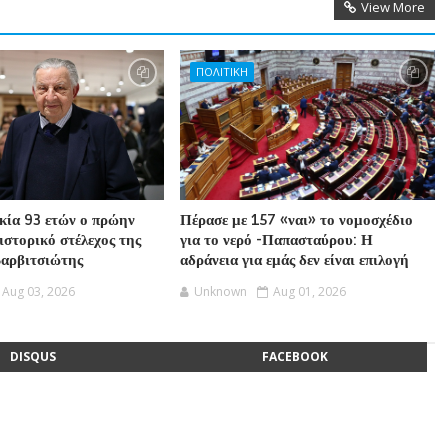
View More
ΠΟΛΙΤΙΚΗ
ικία 93 ετών ο πρώην
Πέρασε με 157 «ναι» το νομοσχέδιο
ιστορικό στέλεχος της
για το νερό -Παπασταύρου: Η
Βαρβιτσιώτης
αδράνεια για εμάς δεν είναι επιλογή
Aug 03, 2026
Unknown
Aug 01, 2026
DISQUS
FACEBOOK