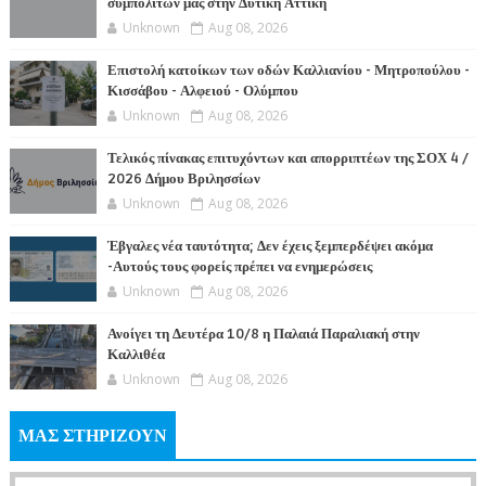
συμπολιτών μας στην Δυτική Αττική
Unknown
Aug 08, 2026
Επιστολή κατοίκων των οδών Καλλιανίου - Μητροπούλου -
Κισσάβου - Αλφειού - Ολύμπου
Unknown
Aug 08, 2026
Τελικός πίνακας επιτυχόντων και απορριπτέων της ΣΟΧ 4 /
2026 Δήμου Βριλησσίων
Unknown
Aug 08, 2026
Έβγαλες νέα ταυτότητα; Δεν έχεις ξεμπερδέψει ακόμα
-Αυτούς τους φορείς πρέπει να ενημερώσεις
Unknown
Aug 08, 2026
Ανοίγει τη Δευτέρα 10/8 η Παλαιά Παραλιακή στην
Καλλιθέα
Unknown
Aug 08, 2026
ΜΑΣ ΣΤΗΡΙΖΟΥΝ