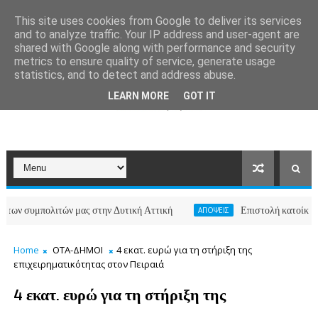
This site uses cookies from Google to deliver its services
and to analyze traffic. Your IP address and user-agent are
shared with Google along with performance and security
metrics to ensure quality of service, generate usage
statistics, and to detect and address abuse.
LEARN MORE
GOT IT
λιτών μας στην Δυτική Αττική
Επιστολή κατοίκων των οδών 
ΑΠΟΨΕΙΣ
Home
ΟΤΑ-ΔΗΜΟΙ
4 εκατ. ευρώ για τη στήριξη της
επιχειρηματικότητας στον Πειραιά
4 εκατ. ευρώ για τη στήριξη της