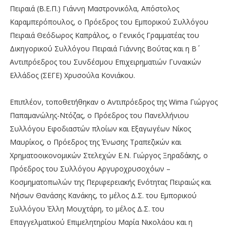
Πειραιά (Β.Ε.Π.) Γιάννη Μαστρονικόλα, Απόστολος
Καραμπερόπουλος, ο Πρόεδρος του Εμπορικού Συλλόγου
Πειραιά Θεόδωρος Καπράλος, ο Γενικός Γραμματέας του
Δικηγορικού Συλλόγου Πειραιά Γιάννης Βούτας και η Β΄
Αντιπρόεδρος του Συνδέσμου Επιχειρηματιών Γυναικών
Ελλάδος (ΣΕΓΕ) Χρυσούλα Κονιάκου.
Επιπλέον, τοποθετήθηκαν ο Αντιπρόεδρος της Wima Γιώργος
Παπαμανώλης-Ντόζας, ο Πρόεδρος του Πανελλήνιου
Συλλόγου Εφοδιαστών πλοίων και Εξαγωγέων Νίκος
Μαυρίκος, o Πρόεδρος της Ένωσης Τραπεζικών και
Χρηματοοικονομικών Στελεχών Ε.Ν. Γιώργος Ξηραδάκης, ο
Πρόεδρος του Συλλόγου Αργυροχρυσοχόων –
Κοσμηματοπωλών της Περιφερειακής Ενότητας Πειραιώς και
Νήσων Θανάσης Κανάκης, το μέλος Δ.Σ. του Εμπορικού
Συλλόγου Έλλη Μουχτάρη, το μέλος Δ.Σ. του
Επαγγελματικού Επιμελητηρίου Μαρία Νικολάου και η