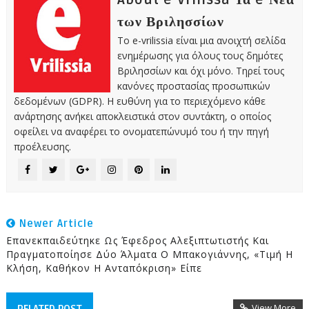
About e-Vrilissa Τα e-Νέα
των Βριλησσίων
Το e-vrilissia είναι μια ανοιχτή σελίδα
ενημέρωσης για όλους τους δημότες
Βριλησσίων και όχι μόνο. Τηρεί τους
κανόνες προστασίας προσωπικών
δεδομένων (GDPR). Η ευθύνη για το περιεχόμενο κάθε
ανάρτησης ανήκει αποκλειστικά στον συντάκτη, ο οποίος
οφείλει να αναφέρει το ονοματεπώνυμό του ή την πηγή
προέλευσης.
Newer Article
Επανεκπαιδεύτηκε Ως Έφεδρος Αλεξιπτωτιστής Και
Πραγματοποίησε Δύο Άλματα Ο Μπακογιάννης, «τιμή Η
Κλήση, Καθήκον Η Ανταπόκριση» Είπε
View More