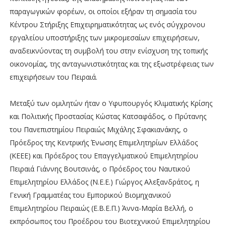
παραγωγικών φορέων, οι οποίοι εξήραν τη σημασία του
Κέντρου Στήριξης Επιχειρηματικότητας ως ενός σύγχρονου
εργαλείου υποστήριξης των μικρομεσαίων επιχειρήσεων,
αναδεικνύοντας τη συμβολή του στην ενίσχυση της τοπικής
οικονομίας, της ανταγωνιστικότητας και της εξωστρέφειας των
επιχειρήσεων του Πειραιά.
Μεταξύ των ομιλητών ήταν ο Υφυπουργός Κλιματικής Κρίσης
και Πολιτικής Προστασίας Κώστας Κατσαφάδος, ο Πρύτανης
του Πανεπιστημίου Πειραιώς Μιχάλης Σφακιανάκης, ο
Πρόεδρος της Κεντρικής Ένωσης Επιμελητηρίων Ελλάδος
(ΚΕΕΕ) και Πρόεδρος του Επαγγελματικού Επιμελητηρίου
Πειραιά Γιάννης Βουτσινάς, ο Πρόεδρος του Ναυτικού
Επιμελητηρίου Ελλάδος (Ν.Ε.Ε.) Γιώργος Αλεξανδράτος, η
Γενική Γραμματέας του Εμπορικού Βιομηχανικού
Επιμελητηρίου Πειραιώς (Ε.Β.Ε.Π.) Άννα-Μαρία Βελλή, ο
εκπρόσωπος του Προέδρου του Βιοτεχνικού Επιμελητηρίου