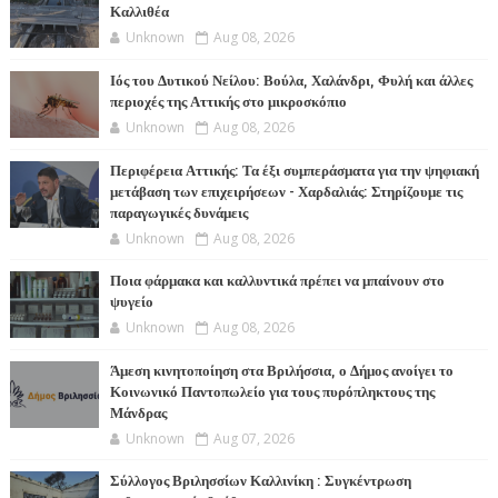
Καλλιθέα
Unknown
Aug 08, 2026
Ιός του Δυτικού Νείλου: Βούλα, Χαλάνδρι, Φυλή και άλλες
περιοχές της Αττικής στο μικροσκόπιο
Unknown
Aug 08, 2026
Περιφέρεια Αττικής: Τα έξι συμπεράσματα για την ψηφιακή
μετάβαση των επιχειρήσεων - Χαρδαλιάς: Στηρίζουμε τις
παραγωγικές δυνάμεις
Unknown
Aug 08, 2026
Ποια φάρμακα και καλλυντικά πρέπει να μπαίνουν στο
ψυγείο
Unknown
Aug 08, 2026
Άμεση κινητοποίηση στα Βριλήσσια, ο Δήμος ανοίγει το
Κοινωνικό Παντοπωλείο για τους πυρόπληκτους της
Μάνδρας
Unknown
Aug 07, 2026
Σύλλογος Βριλησσίων Καλλινίκη : Συγκέντρωση