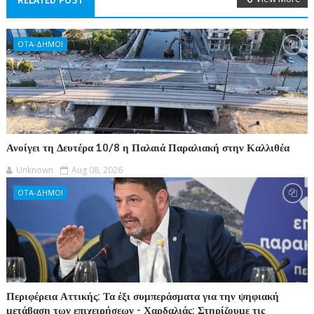
RELATED POST
ΟΤΑ-ΔΗΜΟΙ
Ανοίγει τη Δευτέρα 10/8 η Παλαιά Παραλιακή στην Καλλιθέα
Unknown
Aug 08, 2026
ΟΤΑ-ΔΗΜΟΙ
Περιφέρεια Αττικής: Τα έξι συμπεράσματα για την ψηφιακή
μετάβαση των επιχειρήσεων - Χαρδαλιάς: Στηρίζουμε τις