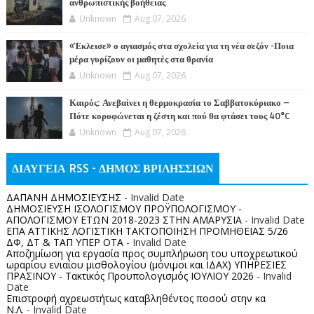
ανθρωπιστικής βοήθειας
Unknown
Aug 07, 2026
«Έκλεισε» ο αγιασμός στα σχολεία για τη νέα σεζόν -Ποια
μέρα γυρίζουν οι μαθητές στα θρανία
Unknown
Aug 07, 2026
Καιρός: Ανεβαίνει η θερμοκρασία το Σαββατοκύριακο –
Πότε κορυφώνεται η ζέστη και πού θα φτάσει τους 40°C
Unknown
Aug 07, 2026
ΔΙΑΥΓΕΙΑ RSS - ΔΗΜΟΣ ΒΡΙΛΗΣΣΙΩΝ
ΔΑΠΑΝΗ ΔΗΜΟΣΙΕΥΣΗΣ
- Invalid Date
ΔΗΜΟΣΙΕΥΣΗ ΙΣΟΛΟΓΙΣΜΟΥ ΠΡΟΫΠΟΛΟΓΙΣΜΟΥ -
ΑΠΟΛΟΓΙΣΜΟΥ ΕΤΩΝ 2018-2023 ΣΤΗΝ ΑΜΑΡΥΣΙΑ
- Invalid Date
ΕΠΑ ΑΤΤΙΚΗΣ ΛΟΓΙΣΤΙΚΗ ΤΑΚΤΟΠΟΙΗΣΗ ΠΡΟΜΗΘΕΙΑΣ 5/26
ΔΦ, ΔΤ & ΤΑΠ ΥΠΕΡ ΟΤΑ
- Invalid Date
Αποζημίωση για εργασία προς συμπλήρωση του υποχρεωτικού
ωραρίου ενιαίου μισθολογίου (μόνιμοι και ΙΔΑΧ) ΥΠΗΡΕΣΙΕΣ
ΠΡΑΣΙΝΟΥ - Τακτικός Προυπολογισμός ΙΟΥΛΙΟΥ 2026
- Invalid
Date
Επιστροφή αχρεωστήτως καταβληθέντος ποσoύ στην κα
Ν.Λ.
- Invalid Date