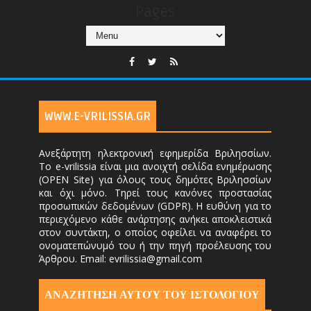
Pages
WWW.E-VRILISSIA.GR
Ανεξάρτητη ηλεκτρονική εφημερίδα Βριλησσίων.
Το e-vrilissia είναι μια ανοιχτή σελίδα ενημέρωσης
(OPEN Site) για όλους τους δημότες Βριλησσίων
και όχι μόνο. Τηρεί τους κανόνες προστασίας
προσωπικών δεδομένων (GDPR). Η ευθύνη για το
περιεχόμενο κάθε ανάρτησης ανήκει αποκλειστικά
στον συντάκτη, ο οποίος οφείλει να αναφέρει το
ονοματεπώνυμό του ή την πηγή προέλευσης του
Άρθρου. Email: evrilissia@gmail.com
ΑΝΑΖΗΤΗΣΗ ΑΥΤΟΎ ΤΟΥ ΙΣΤΟΛΟΓΙΟΥ